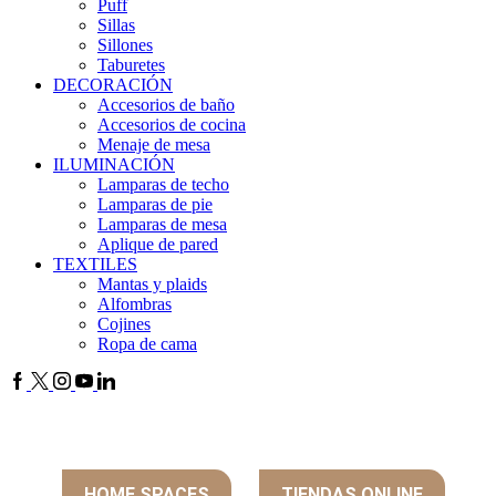
Puff
Sillas
Sillones
Taburetes
DECORACIÓN
Accesorios de baño
Accesorios de cocina
Menaje de mesa
ILUMINACIÓN
Lamparas de techo
Lamparas de pie
Lamparas de mesa
Aplique de pared
TEXTILES
Mantas y plaids
Alfombras
Cojines
Ropa de cama
HOME SPACES
TIENDAS ONLINE