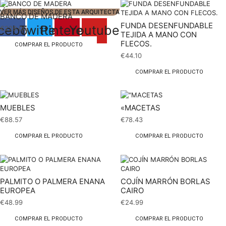
VER MÁS DISEÑOS DE ESTA ARQUITECTA
BANCO DE MADERA
FUNDA DESENFUNDABLE
cebook
Twitter
Pinterest
Youtube
€
229.00
TEJIDA A MANO CON
FLECOS.
COMPRAR EL PRODUCTO
€
44.10
COMPRAR EL PRODUCTO
MUEBLES
«MACETAS
€
88.57
€
78.43
COMPRAR EL PRODUCTO
COMPRAR EL PRODUCTO
PALMITO O PALMERA ENANA
COJÍN MARRÓN BORLAS
EUROPEA
CAIRO
€
48.99
€
24.99
COMPRAR EL PRODUCTO
COMPRAR EL PRODUCTO