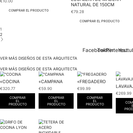
€
10.00
NATURAL DE 150CM
COMPRAR EL PRODUCTO
€
79.28
COMPRAR EL PRODUCTO
1
2
Facebook
Twitter
Pinterest
Youtu
VER MÁS DISEÑOS DE ESTA ARQUITECTA
VER MÁS DISEÑOS DE ESTA ARQUITECTA
«COCINA
«CAMPANA
«FREGADERO
LAVAVA
€
320.77
€
59.90
€
99.99
€
269.99
COMPRAR
COMPRAR
COMPRAR
EL
EL
EL
COM
PRODUCTO
PRODUCTO
PRODUCTO
PRO