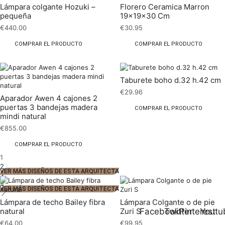
Lámpara colgante Hozuki –
Florero Ceramica Marron
pequeña
19x19x30 Cm
€
440.00
€
30.95
COMPRAR EL PRODUCTO
COMPRAR EL PRODUCTO
Taburete boho d.32 h.42 cm
€
29.96
Aparador Awen 4 cajones 2
puertas 3 bandejas madera
COMPRAR EL PRODUCTO
mindi natural
€
855.00
COMPRAR EL PRODUCTO
1
2
VER MÁS DISEÑOS DE ESTA ARQUITECTA
3
4
VER MÁS DISEÑOS DE ESTA ARQUITECTA
Lámpara de techo Bailey fibra
Lámpara Colgante o de pie
Facebook
Twitter
Pinterest
Youtu
natural
Zuri S
€
64.00
€
99.95