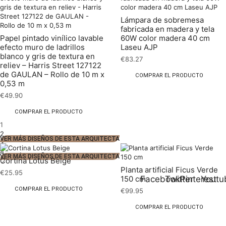
Lámpara de sobremesa
fabricada en madera y tela
Papel pintado vinílico lavable
60W color madera 40 cm
efecto muro de ladrillos
Laseu AJP
blanco y gris de textura en
€
83.27
reliev – Harris Street 127122
de GAULAN – Rollo de 10 m x
COMPRAR EL PRODUCTO
0,53 m
€
49.90
COMPRAR EL PRODUCTO
1
2
VER MÁS DISEÑOS DE ESTA ARQUITECTA
3
4
VER MÁS DISEÑOS DE ESTA ARQUITECTA
Cortina Lotus Beige
Planta artificial Ficus Verde
€
25.95
Facebook
Twitter
Pinterest
Youtu
150 cm
COMPRAR EL PRODUCTO
€
99.95
COMPRAR EL PRODUCTO