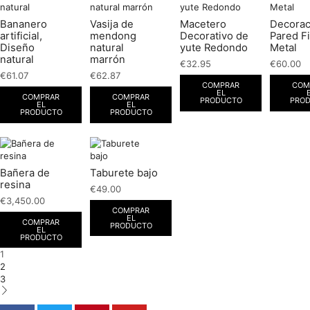
Bananero
Vasija de
Macetero
Decorac
artificial,
mendong
Decorativo de
Pared F
Diseño
natural
yute Redondo
Metal
natural
marrón
€
32.95
€
60.00
€
61.07
€
62.87
COMPRAR
COM
EL
COMPRAR
COMPRAR
PRODUCTO
PRO
EL
EL
PRODUCTO
PRODUCTO
Bañera de
Taburete bajo
resina
€
49.00
€
3,450.00
COMPRAR
EL
COMPRAR
PRODUCTO
EL
PRODUCTO
1
2
3