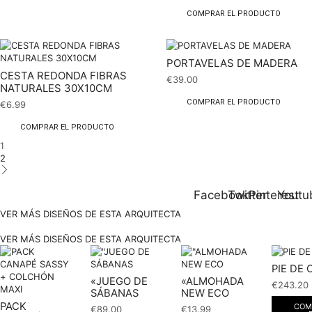
COMPRAR EL PRODUCTO
PORTAVELAS DE MADERA
CESTA REDONDA FIBRAS
€
39.00
NATURALES 30X10CM
COMPRAR EL PRODUCTO
€
6.99
COMPRAR EL PRODUCTO
1
2
Facebook
Twitter
Pinterest
Youtu
VER MÁS DISEÑOS DE ESTA ARQUITECTA
VER MÁS DISEÑOS DE ESTA ARQUITECTA
PIE DE
«JUEGO DE
«ALMOHADA
€
243.20
SÁBANAS
NEW ECO
PACK
COM
€
89.00
€
13.99