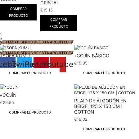
CRISTAL
COMPRAR
€
15.15
EL
PRODUCTO
COMPRAR
EL
PRODUCTO
1
2
VER MÁS DISEÑOS DE ESTA ARQUITECTA
3
VER MÁS DISEÑOS DE ESTA ARQUITECTA
«SOFÁ KUMU
«COJÍN BÁSICO
cebook
Twitter
Pinterest
Youtube
€
1,053.00
€
15.35
COMPRAR EL PRODUCTO
COMPRAR EL PRODUCTO
«COJÍN
PLAID DE ALGODÓN EN
€
29.95
BEIGE, 125 X 150 CM |
COTTON
COMPRAR EL PRODUCTO
€
19.02
COMPRAR EL PRODUCTO