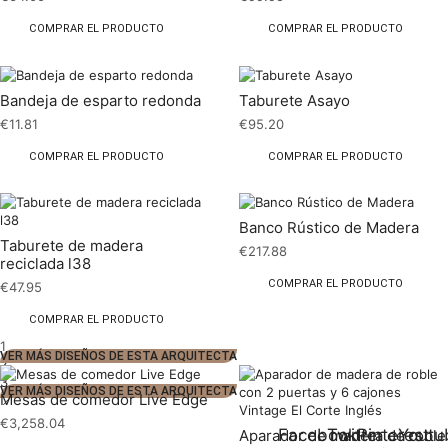
COMPRAR EL PRODUCTO
COMPRAR EL PRODUCTO
Bandeja de esparto redonda
Taburete Asayo
€
11.81
€
95.20
COMPRAR EL PRODUCTO
COMPRAR EL PRODUCTO
Banco Rústico de Madera
Taburete de madera
€
217.88
reciclada l38
COMPRAR EL PRODUCTO
€
47.95
COMPRAR EL PRODUCTO
1
VER MÁS DISEÑOS DE ESTA ARQUITECTA
2
3
VER MÁS DISEÑOS DE ESTA ARQUITECTA
Mesas de comedor Live Edge
€
3,258.04
Facebook
Twitter
Pinterest
Youtu
Aparador de madera de roble