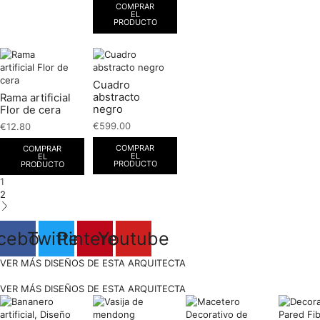
COMPRAR
EL
PRODUCTO
Cuadro
abstracto
Rama artificial
negro
Flor de cera
€
599.00
€
12.80
COMPRAR
COMPRAR
EL
EL
PRODUCTO
PRODUCTO
1
2
cebook
Twitter
Pinterest
Youtube
VER MÁS DISEÑOS DE ESTA ARQUITECTA
VER MÁS DISEÑOS DE ESTA ARQUITECTA