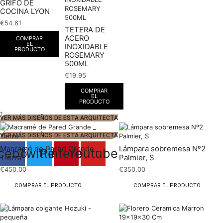
GRIFO DE
COCINA LYON
€
54.61
TETERA DE
ACERO
COMPRAR
EL
INOXIDABLE
PRODUCTO
ROSEMARY
500ML
€
19.95
COMPRAR
EL
PRODUCTO
1
VER MÁS DISEÑOS DE ESTA ARQUITECTA
2
VER MÁS DISEÑOS DE ESTA ARQUITECTA
Macramé de Pared Grande _
Lámpara sobremesa Nº2
cebook
Twitter
Pinterest
Youtube
Tierra
Palmier, S
€
450.00
€
350.00
COMPRAR EL PRODUCTO
COMPRAR EL PRODUCTO