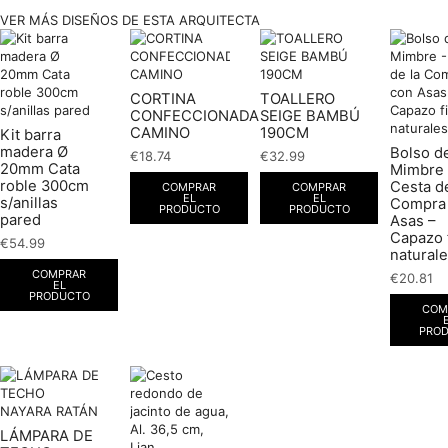
VER MÁS DISEÑOS DE ESTA ARQUITECTA
CORTINA
TOALLERO
CONFECCIONADA
SEIGE BAMBÚ
CAMINO
190CM
Kit barra
madera Ø
Bolso d
€
18.74
€
32.99
20mm Cata
Mimbre 
roble 300cm
Cesta de
COMPRAR
COMPRAR
EL
EL
s/anillas
Compra
PRODUCTO
PRODUCTO
pared
Asas –
Capazo 
€
54.99
natural
COMPRAR
€
20.81
EL
PRODUCTO
COM
PRO
LÁMPARA DE