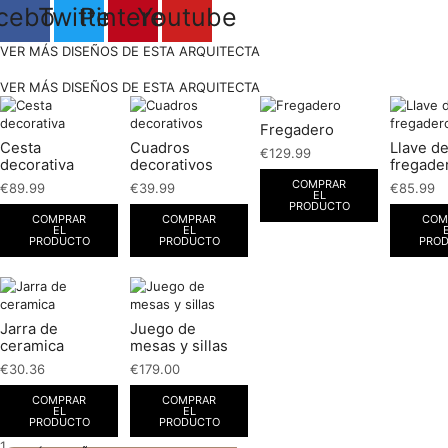
cebook
Twitter
Pinterest
Youtube
VER MÁS DISEÑOS DE ESTA ARQUITECTA
VER MÁS DISEÑOS DE ESTA ARQUITECTA
Fregadero
Cesta
Cuadros
Llave d
€
129.99
decorativa
decorativos
fregade
COMPRAR
€
89.99
€
39.99
€
85.99
EL
PRODUCTO
COMPRAR
COMPRAR
COM
EL
EL
PRODUCTO
PRODUCTO
PRO
Jarra de
Juego de
ceramica
mesas y sillas
€
30.36
€
179.00
COMPRAR
COMPRAR
EL
EL
PRODUCTO
PRODUCTO
1