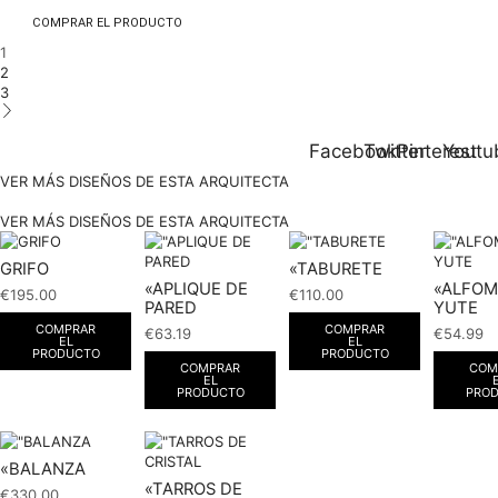
COMPRAR EL PRODUCTO
1
2
3
Facebook
Twitter
Pinterest
Youtu
VER MÁS DISEÑOS DE ESTA ARQUITECTA
VER MÁS DISEÑOS DE ESTA ARQUITECTA
GRIFO
«TABURETE
«APLIQUE DE
«ALFOM
€
195.00
€
110.00
PARED
YUTE
COMPRAR
COMPRAR
€
63.19
€
54.99
EL
EL
PRODUCTO
PRODUCTO
COMPRAR
COM
EL
PRODUCTO
PRO
«BALANZA
«TARROS DE
€
330.00