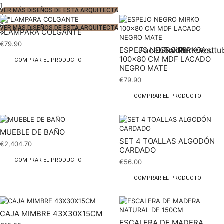
1
VER MÁS DISEÑOS DE ESTA ARQUITECTA
2
3
VER MÁS DISEÑOS DE ESTA ARQUITECTA
«LAMPARA COLGANTE
€
79.90
Facebook
Twitter
Pinterest
Youtu
ESPEJO NEGRO MIRKO
100×80 CM MDF LACADO
COMPRAR EL PRODUCTO
NEGRO MATE
€
79.90
COMPRAR EL PRODUCTO
MUEBLE DE BAÑO
SET 4 TOALLAS ALGODÓN
€
2,404.70
CARDADO
COMPRAR EL PRODUCTO
€
56.00
COMPRAR EL PRODUCTO
CAJA MIMBRE 43X30X15CM
ESCALERA DE MADERA