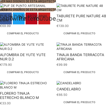
VER MÁS DISEÑOS DE ESTA ARQUITECTA
2
VER MÁS DISEÑOS DE ESTA ARQUITECTA
PUF DE PUNTO ARTESANAL
TABURETE PURE NATURE 48
cebook
Twitter
Pinterest
Youtube
DORI
CM
€
69.99
€
139.00
COMPRAR EL PRODUCTO
COMPRAR EL PRODUCTO
ALFOMBRA DE YUTE YUTE
TINAJA BANDA TERRACOTA
NUR D.2
AFRICANA
€
179.90
€
99.99
COMPRAR EL PRODUCTO
COMPRAR EL PRODUCTO
CANDELABRO
FLORERO TINAJA
€
66.50
ESTRECHO BLANCO M
COMPRAR EL PRODUCTO
€
33.00