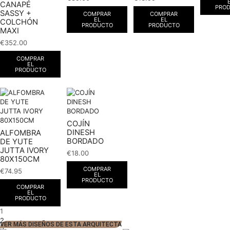
CANAPÉ
PRO
SASSY +
COMPRAR
COMPRAR
EL
EL
COLCHÓN
PRODUCTO
PRODUCTO
MAXI
€
352.00
COMPRAR
EL
PRODUCTO
COJÍN
DINESH
ALFOMBRA
BORDADO
DE YUTE
JUTTA IVORY
€
18.00
80X150CM
COMPRAR
€
74.95
EL
PRODUCTO
COMPRAR
EL
PRODUCTO
1
2
VER MÁS DISEÑOS DE ESTA ARQUITECTA
3