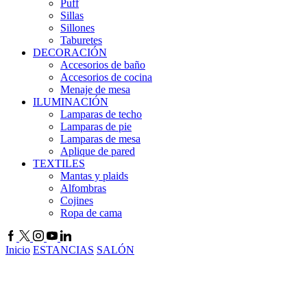
Puff
Sillas
Sillones
Taburetes
DECORACIÓN
Accesorios de baño
Accesorios de cocina
Menaje de mesa
ILUMINACIÓN
Lamparas de techo
Lamparas de pie
Lamparas de mesa
Aplique de pared
TEXTILES
Mantas y plaids
Alfombras
Cojines
Ropa de cama
Inicio
ESTANCIAS
SALÓN