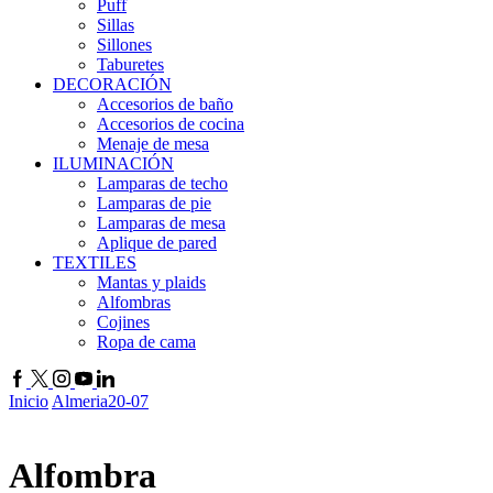
Puff
Sillas
Sillones
Taburetes
DECORACIÓN
Accesorios de baño
Accesorios de cocina
Menaje de mesa
ILUMINACIÓN
Lamparas de techo
Lamparas de pie
Lamparas de mesa
Aplique de pared
TEXTILES
Mantas y plaids
Alfombras
Cojines
Ropa de cama
Inicio
Almeria20-07
Alfombra