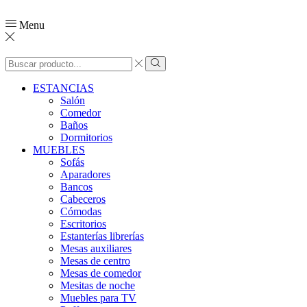
Menu
Search
input
Search
ESTANCIAS
Salón
Comedor
Baños
Dormitorios
MUEBLES
Sofás
Aparadores
Bancos
Cabeceros
Cómodas
Escritorios
Estanterías librerías
Mesas auxiliares
Mesas de centro
Mesas de comedor
Mesitas de noche
Muebles para TV