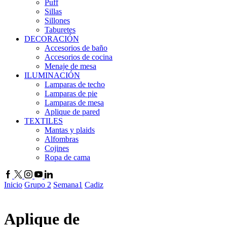
Puff
Sillas
Sillones
Taburetes
DECORACIÓN
Accesorios de baño
Accesorios de cocina
Menaje de mesa
ILUMINACIÓN
Lamparas de techo
Lamparas de pie
Lamparas de mesa
Aplique de pared
TEXTILES
Mantas y plaids
Alfombras
Cojines
Ropa de cama
Facebook
Twitter
Instagram
Youtube
Linkedin
Inicio
Grupo 2
Semana1
Cadiz
Aplique de