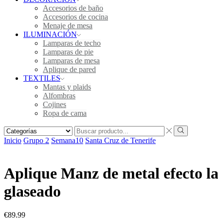
Accesorios de baño
Accesorios de cocina
Menaje de mesa
ILUMINACIÓN
Lamparas de techo
Lamparas de pie
Lamparas de mesa
Aplique de pared
TEXTILES
Mantas y plaids
Alfombras
Cojines
Ropa de cama
Inicio
Grupo 2
Semana10
Santa Cruz de Tenerife
Aplique Manz de metal efecto lat
glaseado
€
89.99