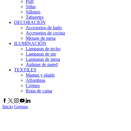
Puff
Sillas
Sillones
Taburetes
DECORACIÓN
Accesorios de baño
Accesorios de cocina
Menaje de mesa
ILUMINACIÓN
Lamparas de techo
Lamparas de pie
Lamparas de mesa
Aplique de pared
TEXTILES
Mantas y plaids
Alfombras
Cojines
Ropa de cama
Inicio
Gerona