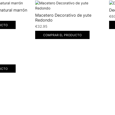
natural marrón
De
Macetero Decorativo de yute
€
6
Redondo
UCTO
€
32.95
COMPRAR EL PRODUCTO
UCTO