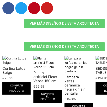
VER MÁS DISEÑOS DE ESTA ARQUITECTA
VER MÁS DISEÑOS DE ESTA ARQUITECTA
Cortina Lotus
BEDSI
Beige
TABLE
Planta
artificial Ficus
Lámpara
€
25.95
€
194.9
Verde 150 cm
kalfas
cerámica
COMPRAR
CO
€
99.95
EL
negra gr. sin
PRODUCTO
PR
pantalla
COMPRAR
EL
€
157.85
PRODUCTO
COMPRAR