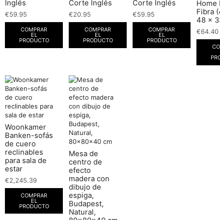
Inglés
Corte Inglés
Corte Inglés
Home 
Fibra 
€
59.95
€
20.95
€
59.95
48 x 3
COMPRAR
COMPRAR
COMPRAR
€
64.40
EL
EL
EL
PRODUCTO
PRODUCTO
PRODUCTO
CO
PR
Woonkamer
Banken-sofás
de cuero
reclinables
Mesa de
para sala de
centro de
estar
efecto
madera con
€
2,245.39
dibujo de
espiga,
COMPRAR
EL
Budapest,
PRODUCTO
Natural,