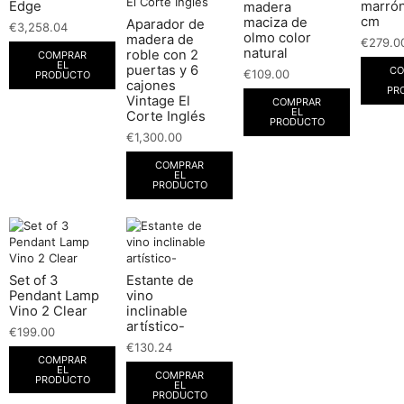
Edge
marrón
madera
cm
maciza de
Aparador de
€
3,258.04
olmo color
madera de
€
279.0
natural
roble con 2
COMPRAR
EL
puertas y 6
CO
€
109.00
PRODUCTO
cajones
PR
Vintage El
COMPRAR
EL
Corte Inglés
PRODUCTO
€
1,300.00
COMPRAR
EL
PRODUCTO
Set of 3
Estante de
Pendant Lamp
vino
Vino 2 Clear
inclinable
artístico-
€
199.00
€
130.24
COMPRAR
EL
COMPRAR
PRODUCTO
EL
PRODUCTO