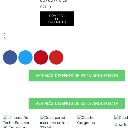
80x80x40 cm
€
71.10
COMPRAR
EL
PRODUCTO
1
2
VER MÁS DISEÑOS DE ESTA ARQUITECTA
VER MÁS DISEÑOS DE ESTA ARQUITECTA
Cuadro