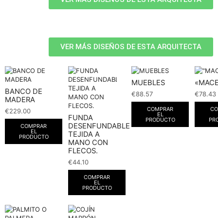
VER MÁS DISEÑOS DE ESTA ARQUITECTA
MUEBLES
«MAC
BANCO DE
€
88.57
€
78.43
MADERA
COMPRAR
CO
€
229.00
EL
FUNDA
PRODUCTO
PR
DESENFUNDABLE
COMPRAR
EL
TEJIDA A
PRODUCTO
MANO CON
FLECOS.
€
44.10
COMPRAR
EL
PRODUCTO