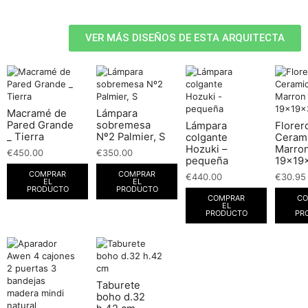
VER MÁS DISEÑOS DE ESTA ARQUITECTA
Macramé de
Lámpara
Pared Grande
sobremesa
Lámpara
Florer
_ Tierra
Nº2 Palmier, S
colgante
Ceram
Hozuki –
Marro
€
450.00
€
350.00
pequeña
19x19
COMPRAR
COMPRAR
€
440.00
€
30.95
EL
EL
PRODUCTO
PRODUCTO
COMPRAR
CO
EL
PRODUCTO
PR
Taburete
boho d.32