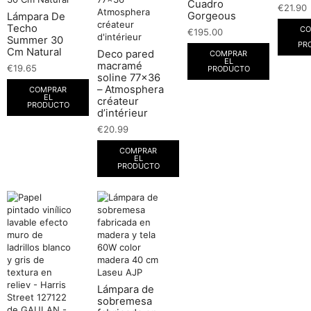
Cuadro
€
21.90
Gorgeous
Lámpara De
Techo
CO
€
195.00
Summer 30
PR
Cm Natural
Deco pared
COMPRAR
EL
macramé
€
19.65
PRODUCTO
soline 77×36
– Atmosphera
COMPRAR
EL
créateur
PRODUCTO
d’intérieur
€
20.99
COMPRAR
EL
PRODUCTO
Lámpara de
sobremesa