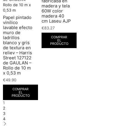
fabricada en
madera y tela
60W color
madera 40
Papel pintado
cm Laseu AJP
vinílico
lavable efecto
€
83.27
muro de
COMPRAR
ladrillos
EL
blanco y gris
PRODUCTO
de textura en
reliev – Harris
Street 127122
de GAULAN –
Rollo de 10 m
x 0,53 m
€
49.90
COMPRAR
EL
PRODUCTO
1
2
3
4