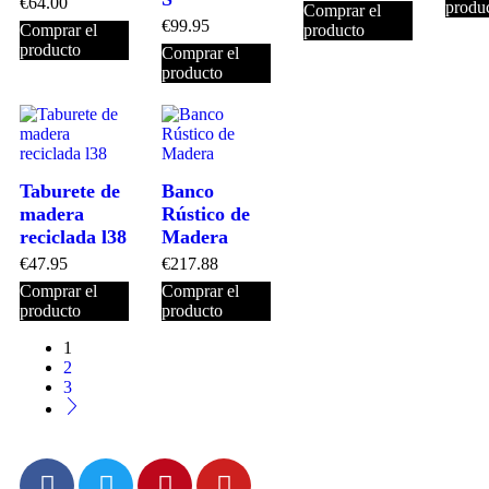
€
64.00
produ
Comprar el
€
99.95
Comprar el
producto
producto
Comprar el
producto
Taburete de
Banco
madera
Rústico de
reciclada l38
Madera
€
47.95
€
217.88
Comprar el
Comprar el
producto
producto
1
2
3