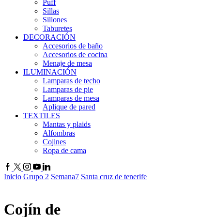
Puff
Sillas
Sillones
Taburetes
DECORACIÓN
Accesorios de baño
Accesorios de cocina
Menaje de mesa
ILUMINACIÓN
Lamparas de techo
Lamparas de pie
Lamparas de mesa
Aplique de pared
TEXTILES
Mantas y plaids
Alfombras
Cojines
Ropa de cama
Inicio
Grupo 2
Semana7
Santa cruz de tenerife
Cojín de