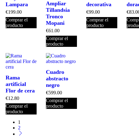
Ampliar
Lampara
decorativa
dora
Tillandsia
€
199.00
€
99.00
€
83.0
Tronco
Comprar el
Comprar el
Compr
Mopani
producto
producto
produ
€
61.00
Comprar el
producto
Cuadro
Rama
abstracto
artificial
negro
Flor de cera
€
599.00
€
12.80
Comprar el
Comprar el
producto
producto
1
2