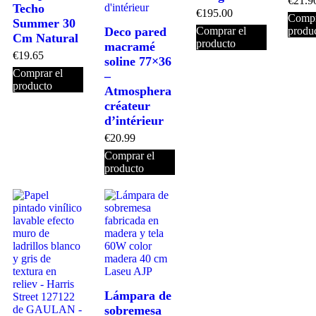
€
21.9
Techo
€
195.00
Compr
Summer 30
Deco pared
Comprar el
produ
Cm Natural
producto
macramé
€
19.65
soline 77×36
Comprar el
–
producto
Atmosphera
créateur
d’intérieur
€
20.99
Comprar el
producto
Lámpara de
sobremesa