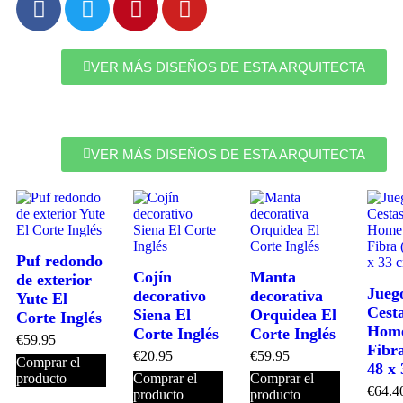
VER MÁS DISEÑOS DE ESTA ARQUITECTA
VER MÁS DISEÑOS DE ESTA ARQUITECTA
Puf redondo
Cojín
Manta
de exterior
Jueg
decorativo
decorativa
Yute El
Cest
Siena El
Orquidea El
Corte Inglés
Home
Corte Inglés
Corte Inglés
€
59.95
Fibra
€
20.95
€
59.95
Comprar el
48 x
producto
Comprar el
Comprar el
€
64.4
producto
producto