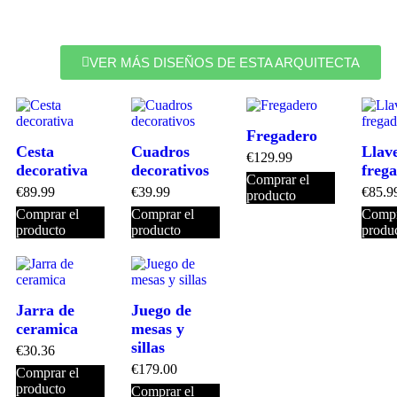
VER MÁS DISEÑOS DE ESTA ARQUITECTA
Fregadero
Cesta
Cuadros
Llav
€
129.99
decorativa
decorativos
freg
Comprar el
€
89.99
€
39.99
€
85.9
producto
Comprar el
Comprar el
Compr
producto
producto
produ
Jarra de
Juego de
ceramica
mesas y
sillas
€
30.36
€
179.00
Comprar el
producto
Comprar el