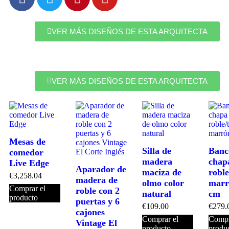
VER MÁS DISEÑOS DE ESTA ARQUITECTA
VER MÁS DISEÑOS DE ESTA ARQUITECTA
Mesas de
Silla de
Banc
comedor
madera
chap
Live Edge
Aparador de
maciza de
roble
€
3,258.04
madera de
olmo color
marr
Comprar el
roble con 2
natural
cm
producto
puertas y 6
€
109.00
€
279.
cajones
Comprar el
Compr
Vintage El
producto
produ