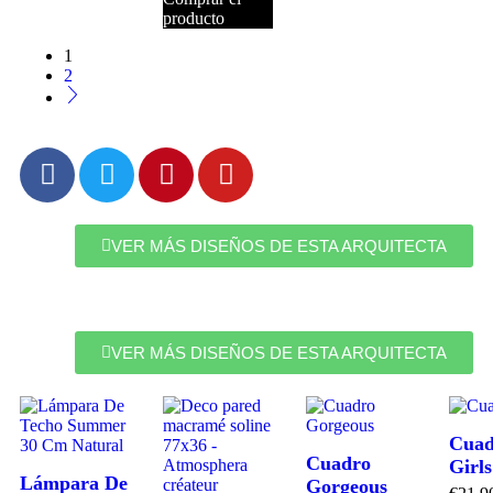
producto
1
2
VER MÁS DISEÑOS DE ESTA ARQUITECTA
VER MÁS DISEÑOS DE ESTA ARQUITECTA
Cuad
Cuadro
Girls
Lámpara De
Gorgeous