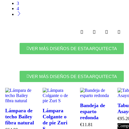
3
4
VER MÁS DISEÑOS DE ESTA ARQUITECTA
VER MÁS DISEÑOS DE ESTA ARQUITECTA
Bandeja de
Tabu
Lámpara de
Lámpara
esparto
Asay
techo Bailey
Colgante o
redonda
€
95.2
fibra natural
de pie Zuri
€
11.81
Compr
S