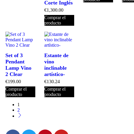
Corte Inglés
€
1,300.00
Comprar el
producto
Set of 3
Estante de
Pendant
vino
Lamp Vino
inclinable
2 Clear
artístico-
€
199.00
€
130.24
Comprar el
Comprar el
producto
producto
1
2