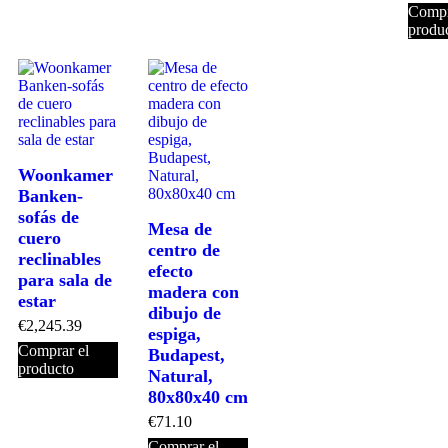
Compr
produ
Woonkamer
Banken-
sofás de
Mesa de
cuero
centro de
reclinables
efecto
para sala de
madera con
estar
dibujo de
€
2,245.39
espiga,
Comprar el
Budapest,
producto
Natural,
80x80x40 cm
€
71.10
Comprar el