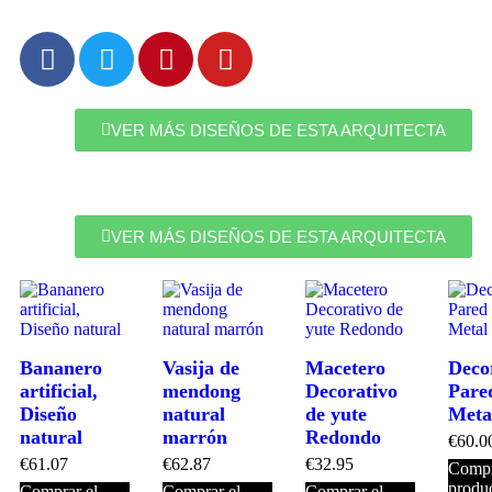
VER MÁS DISEÑOS DE ESTA ARQUITECTA
VER MÁS DISEÑOS DE ESTA ARQUITECTA
Bananero
Vasija de
Macetero
Deco
artificial,
mendong
Decorativo
Pare
Diseño
natural
de yute
Meta
natural
marrón
Redondo
€
60.0
€
61.07
€
62.87
€
32.95
Compr
produ
Comprar el
Comprar el
Comprar el