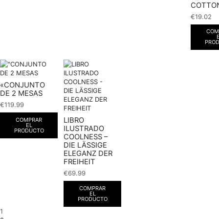
COTTO
€
19.02
COM
PRO
«CONJUNTO
DE 2 MESAS
€
119.99
LIBRO
COMPRAR
EL
ILUSTRADO
PRODUCTO
COOLNESS –
DIE LÄSSIGE
ELEGANZ DER
FREIHEIT
€
69.99
COMPRAR
EL
PRODUCTO
1