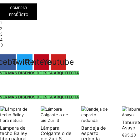
COMPRAR
EL
PRODUCTO
1
2
3
4
cebook
Twitter
Pinterest
Youtube
VER MÁS DISEÑOS DE ESTA ARQUITECTA
VER MÁS DISEÑOS DE ESTA ARQUITECTA
Taburet
Asayo
Lámpara de
Lámpara
Bandeja de
techo Bailey
Colgante o de
esparto
€
95.20
fibra natural
pie Zuri S
redonda