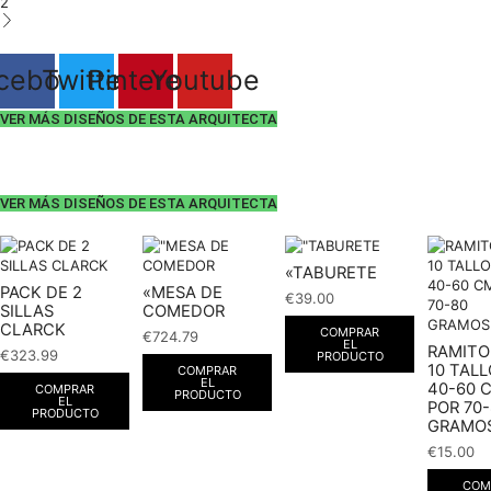
2
cebook
Twitter
Pinterest
Youtube
VER MÁS DISEÑOS DE ESTA ARQUITECTA
VER MÁS DISEÑOS DE ESTA ARQUITECTA
«TABURETE
PACK DE 2
«MESA DE
€
39.00
SILLAS
COMEDOR
CLARCK
COMPRAR
€
724.79
EL
RAMITO
€
323.99
PRODUCTO
10 TALL
COMPRAR
EL
40-60 
COMPRAR
PRODUCTO
EL
POR 70
PRODUCTO
GRAMOS
€
15.00
COM