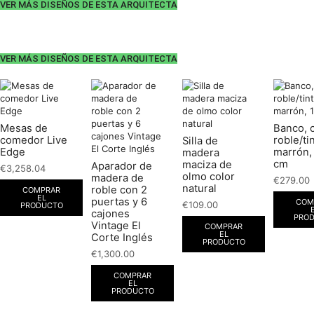
VER MÁS DISEÑOS DE ESTA ARQUITECTA
VER MÁS DISEÑOS DE ESTA ARQUITECTA
Mesas de
Banco, 
comedor Live
roble/ti
Silla de
Edge
marrón,
madera
cm
maciza de
Aparador de
€
3,258.04
olmo color
madera de
€
279.00
natural
roble con 2
COMPRAR
EL
puertas y 6
COM
€
109.00
PRODUCTO
cajones
PRO
Vintage El
COMPRAR
EL
Corte Inglés
PRODUCTO
€
1,300.00
COMPRAR
EL
PRODUCTO