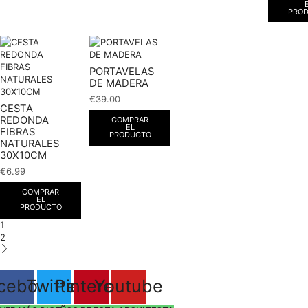
PRO
PORTAVELAS
DE MADERA
€
39.00
CESTA
REDONDA
COMPRAR
EL
FIBRAS
PRODUCTO
NATURALES
30X10CM
€
6.99
COMPRAR
EL
PRODUCTO
1
2
cebook
Twitter
Pinterest
Youtube