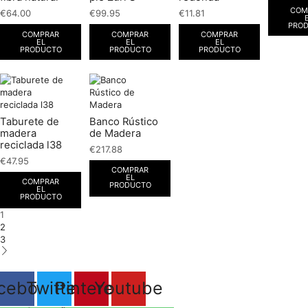
COM
€
64.00
€
99.95
€
11.81
PRO
COMPRAR
COMPRAR
COMPRAR
EL
EL
EL
PRODUCTO
PRODUCTO
PRODUCTO
Taburete de
Banco Rústico
madera
de Madera
reciclada l38
€
217.88
€
47.95
COMPRAR
EL
COMPRAR
PRODUCTO
EL
PRODUCTO
1
2
3
cebook
Twitter
Pinterest
Youtube