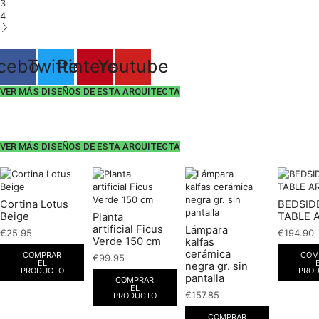
3
4
cebook
Twitter
Pinterest
Youtube
VER MÁS DISEÑOS DE ESTA ARQUITECTA
VER MÁS DISEÑOS DE ESTA ARQUITECTA
Cortina Lotus
BEDSID
Beige
TABLE 
Planta
artificial Ficus
Lámpara
€
25.95
€
194.90
Verde 150 cm
kalfas
cerámica
COMPRAR
COM
€
99.95
EL
negra gr. sin
PRODUCTO
PRO
pantalla
COMPRAR
EL
€
157.85
PRODUCTO
COMPRAR