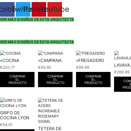
cebook
Twitter
Pinterest
Youtube
VER MÁS DISEÑOS DE ESTA ARQUITECTA
VER MÁS DISEÑOS DE ESTA ARQUITECTA
«COCINA
«CAMPANA
«FREGADERO
LAVAVA
€
320.77
€
59.90
€
99.99
€
269.99
COMPRAR
COMPRAR
COMPRAR
EL
EL
EL
COM
PRODUCTO
PRODUCTO
PRODUCTO
PRO
GRIFO DE
COCINA LYON
€
54.61
TETERA DE