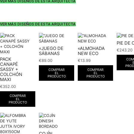
VER MÁS DISEÑOS DE ESTA ARQUITECTA
VER MÁS DISEÑOS DE ESTA ARQUITECTA
PIE DE
«JUEGO DE
«ALMOHADA
€
243.20
SÁBANAS
NEW ECO
PACK
COM
€
89.00
€
13.99
CANAPÉ
PRO
SASSY +
COMPRAR
COMPRAR
EL
EL
COLCHÓN
PRODUCTO
PRODUCTO
MAXI
€
352.00
COMPRAR
EL
PRODUCTO
COJÍN