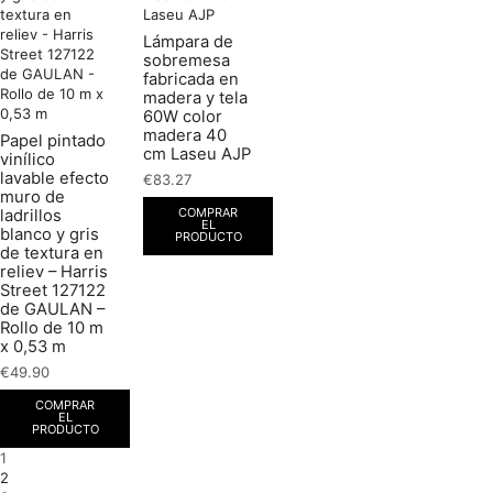
Lámpara de
sobremesa
fabricada en
madera y tela
60W color
madera 40
Papel pintado
cm Laseu AJP
vinílico
lavable efecto
€
83.27
muro de
COMPRAR
ladrillos
EL
blanco y gris
PRODUCTO
de textura en
reliev – Harris
Street 127122
de GAULAN –
Rollo de 10 m
x 0,53 m
€
49.90
COMPRAR
EL
PRODUCTO
1
2