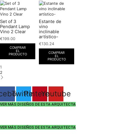
Set of 3
Estante de
Pendant Lamp
vino
Vino 2 Clear
inclinable
artístico-
€
199.00
€
130.24
COMPRAR
EL
COMPRAR
PRODUCTO
EL
PRODUCTO
1
2
cebook
Twitter
Pinterest
Youtube
VER MÁS DISEÑOS DE ESTA ARQUITECTA
VER MÁS DISEÑOS DE ESTA ARQUITECTA