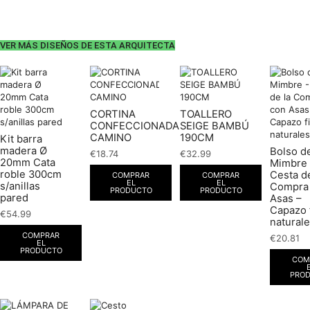
VER MÁS DISEÑOS DE ESTA ARQUITECTA
CORTINA
TOALLERO
CONFECCIONADA
SEIGE BAMBÚ
CAMINO
190CM
Kit barra
madera Ø
Bolso d
€
18.74
€
32.99
20mm Cata
Mimbre 
roble 300cm
Cesta de
COMPRAR
COMPRAR
EL
EL
s/anillas
Compra
PRODUCTO
PRODUCTO
pared
Asas –
Capazo 
€
54.99
natural
COMPRAR
€
20.81
EL
PRODUCTO
COM
PRO