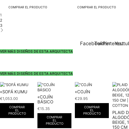
COMPRAR EL PRODUCTO
COMPRAR EL PRODUCTO
1
2
3
Facebook
Twitter
Pinterest
Youtu
VER MÁS DISEÑOS DE ESTA ARQUITECTA
VER MÁS DISEÑOS DE ESTA ARQUITECTA
«SOFÁ KUMU
«COJÍN
«COJÍN
€
1,053.00
€
29.95
BÁSICO
COMPRAR
COMPRAR
€
15.35
EL
EL
PLAID 
PRODUCTO
PRODUCTO
ALGOD
COMPRAR
EL
BEIGE, 
PRODUCTO
150 CM 