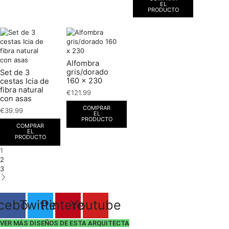
EL
PRODUCTO
Alfombra
gris/dorado
Set de 3
160 x 230
cestas Icia de
fibra natural
€
121.99
con asas
COMPRAR
€
39.99
EL
PRODUCTO
COMPRAR
EL
PRODUCTO
1
2
3
cebook
Twitter
Pinterest
Youtube
VER MÁS DISEÑOS DE ESTA ARQUITECTA