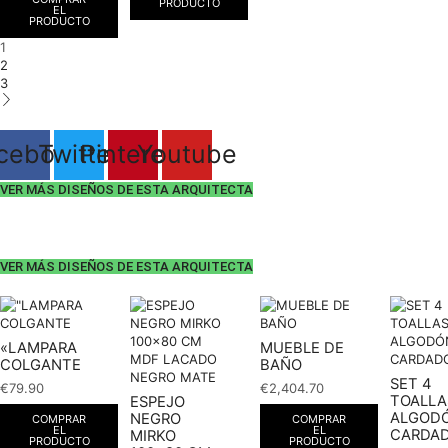
PRODUCTO
EL
PRODUCTO
1
2
3
cebook
Twitter
Pinterest
Youtube
VER MÁS DISEÑOS DE ESTA ARQUITECTA
VER MÁS DISEÑOS DE ESTA ARQUITECTA
«LAMPARA
MUEBLE DE
COLGANTE
BAÑO
SET 4
€
79.90
€
2,404.70
TOALLA
ESPEJO
ALGOD
NEGRO
COMPRAR
COMPRAR
EL
EL
CARDA
MIRKO
PRODUCTO
PRODUCTO