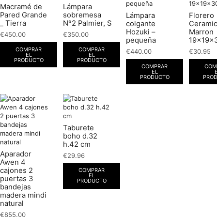
Macramé de
Lámpara
Pared Grande
sobremesa
Lámpara
Florero
_ Tierra
Nº2 Palmier, S
colgante
Cerami
Hozuki –
Marron
€
450.00
€
350.00
pequeña
19x19x
COMPRAR
COMPRAR
€
440.00
€
30.95
EL
EL
PRODUCTO
PRODUCTO
COMPRAR
COM
EL
PRODUCTO
PRO
Taburete
boho d.32
h.42 cm
Aparador
€
29.96
Awen 4
cajones 2
COMPRAR
EL
puertas 3
PRODUCTO
bandejas
madera mindi
natural
€
855.00