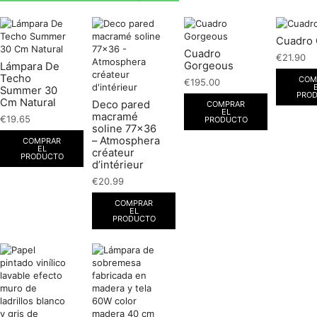
Cuadro 
Cuadro
€
21.90
Gorgeous
Lámpara De
Techo
COM
€
195.00
Summer 30
PRO
Cm Natural
Deco pared
COMPRAR
EL
macramé
€
19.65
PRODUCTO
soline 77×36
– Atmosphera
COMPRAR
EL
créateur
PRODUCTO
d’intérieur
€
20.99
COMPRAR
EL
PRODUCTO