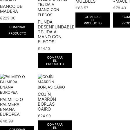
MUEBLES
«MACE
BANCO DE
€
88.57
€
78.43
MADERA
COMPRAR
COM
€
229.00
EL
FUNDA
PRODUCTO
PRO
DESENFUNDABLE
COMPRAR
EL
TEJIDA A
PRODUCTO
MANO CON
FLECOS.
€
44.10
COMPRAR
EL
PRODUCTO
COJÍN
MARRÓN
PALMITO O
BORLAS
PALMERA
CAIRO
ENANA
EUROPEA
€
24.99
€
48.99
COMPRAR
EL
COMPRAR