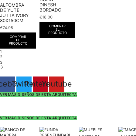
DINESH
ALFOMBRA
BORDADO
DE YUTE
JUTTA IVORY
€
18.00
80X150CM
COMPRAR
€
74.95
EL
PRODUCTO
COMPRAR
EL
PRODUCTO
1
2
3
cebook
Twitter
Pinterest
Youtube
VER MÁS DISEÑOS DE ESTA ARQUITECTA
VER MÁS DISEÑOS DE ESTA ARQUITECTA