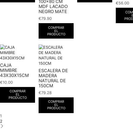
100×80 CM
€
56.00
MDF LACADO
NEGRO MATE
COM
€
79.90
PRO
COMPRAR
EL
PRODUCTO
CAJA
MIMBRE
ESCALERA DE
43X30X15CM
MADERA
NATURAL DE
€
10.00
150CM
COMPRAR
€
79.28
EL
PRODUCTO
COMPRAR
EL
PRODUCTO
1
2