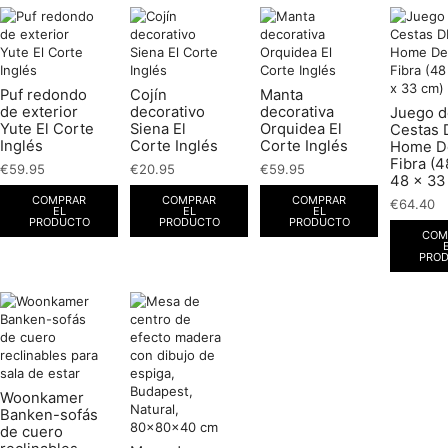
Puf redondo
Cojín
Manta
de exterior
decorativo
decorativa
Juego d
Yute El Corte
Siena El
Orquidea El
Cestas
Inglés
Corte Inglés
Corte Inglés
Home D
Fibra (4
€
59.95
€
20.95
€
59.95
48 x 33
COMPRAR
COMPRAR
COMPRAR
€
64.40
EL
EL
EL
PRODUCTO
PRODUCTO
PRODUCTO
COM
PRO
Woonkamer
Banken-sofás
de cuero