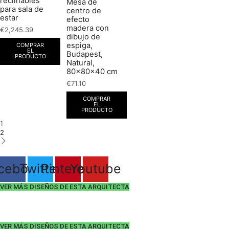
reclinables
Mesa de
para sala de
centro de
estar
efecto
madera con
€
2,245.39
dibujo de
espiga,
COMPRAR
EL
Budapest,
PRODUCTO
Natural,
80x80x40 cm
€
71.10
COMPRAR
EL
PRODUCTO
1
2
cebook
Twitter
Pinterest
Youtube
VER MÁS DISEÑOS DE ESTA ARQUITECTA
VER MÁS DISEÑOS DE ESTA ARQUITECTA