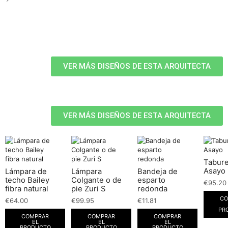
VER MÁS DISEÑOS DE ESTA ARQUITECTA
VER MÁS DISEÑOS DE ESTA ARQUITECTA
Tabure
Asayo
Lámpara de
Lámpara
Bandeja de
techo Bailey
Colgante o de
esparto
€
95.20
fibra natural
pie Zuri S
redonda
CO
€
64.00
€
99.95
€
11.81
PR
COMPRAR
COMPRAR
COMPRAR
EL
EL
EL
PRODUCTO
PRODUCTO
PRODUCTO