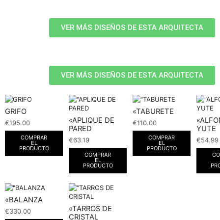
VER MÁS DISEÑOS DE ESTA ARQUITECTA
VER MÁS DISEÑOS DE ESTA ARQUITECTA
GRIFO
«TABURETE
«APLIQUE DE
«ALF
€
195.00
€
110.00
PARED
YUTE
COMPRAR
COMPRAR
€
63.19
€
54.99
EL
EL
PRODUCTO
PRODUCTO
COMPRAR
CO
EL
PRODUCTO
PR
«BALANZA
«TARROS DE
€
330.00
CRISTAL