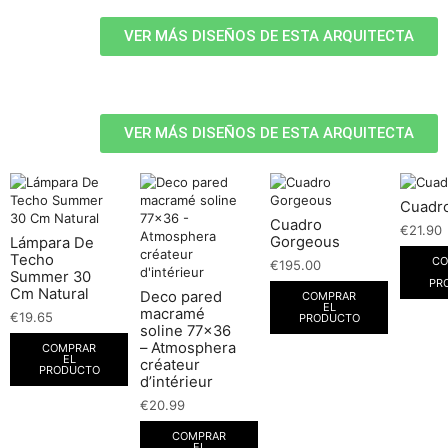
VER MÁS DISEÑOS DE ESTA ARQUITECTA
VER MÁS DISEÑOS DE ESTA ARQUITECTA
Cuadro
Cuadro
€
21.90
Gorgeous
Lámpara De
Techo
CO
€
195.00
Summer 30
PR
Cm Natural
Deco pared
COMPRAR
EL
macramé
€
19.65
PRODUCTO
soline 77×36
– Atmosphera
COMPRAR
EL
créateur
PRODUCTO
d’intérieur
€
20.99
COMPRAR
EL