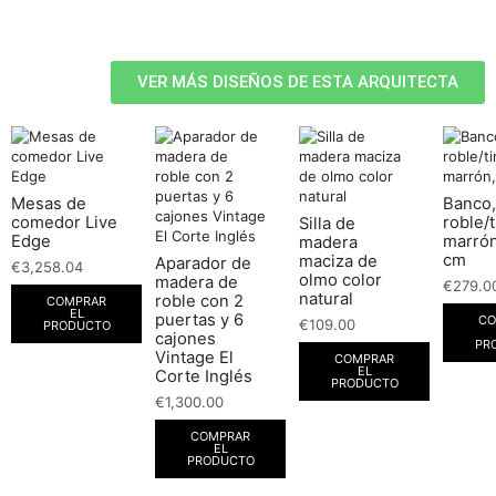
VER MÁS DISEÑOS DE ESTA ARQUITECTA
Mesas de
Banco,
comedor Live
roble/t
Silla de
Edge
marrón
madera
cm
maciza de
Aparador de
€
3,258.04
olmo color
madera de
€
279.0
natural
roble con 2
COMPRAR
EL
puertas y 6
CO
€
109.00
PRODUCTO
cajones
PR
Vintage El
COMPRAR
EL
Corte Inglés
PRODUCTO
€
1,300.00
COMPRAR
EL
PRODUCTO