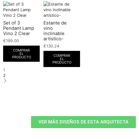
Set of 3
Estante de
Pendant Lamp
vino
Vino 2 Clear
inclinable
artístico-
€
199.00
€
130.24
COMPRAR
EL
COMPRAR
PRODUCTO
EL
PRODUCTO
1
2
VER MÁS DISEÑOS DE ESTA ARQUITECTA