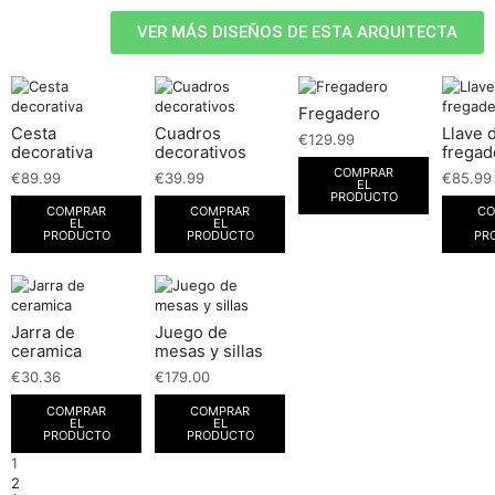
VER MÁS DISEÑOS DE ESTA ARQUITECTA
Fregadero
Cesta
Cuadros
Llave 
€
129.99
decorativa
decorativos
fregad
COMPRAR
€
89.99
€
39.99
€
85.99
EL
PRODUCTO
COMPRAR
COMPRAR
CO
EL
EL
PRODUCTO
PRODUCTO
PR
Jarra de
Juego de
ceramica
mesas y sillas
€
30.36
€
179.00
COMPRAR
COMPRAR
EL
EL
PRODUCTO
PRODUCTO
1
2