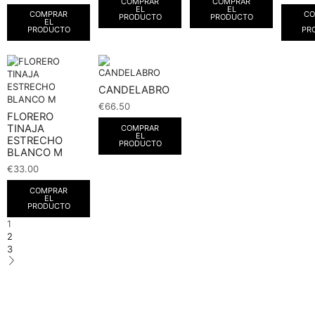
COMPRAR
COMPRAR
EL
EL
COMPRAR
CO
PRODUCTO
PRODUCTO
EL
PRODUCTO
PR
CANDELABRO
€
66.50
FLORERO
TINAJA
COMPRAR
EL
ESTRECHO
PRODUCTO
BLANCO M
€
33.00
COMPRAR
EL
PRODUCTO
1
2
3