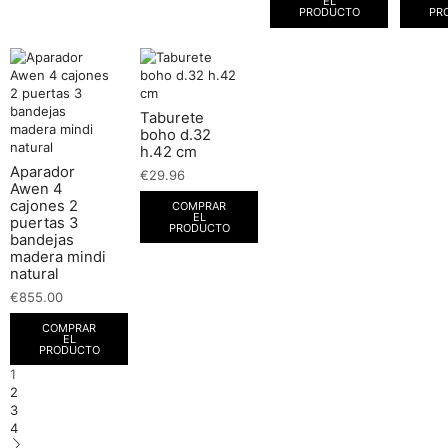
EL
PRODUCTO
PR
Taburete
boho d.32
h.42 cm
Aparador
€
29.96
Awen 4
cajones 2
COMPRAR
EL
puertas 3
PRODUCTO
bandejas
madera mindi
natural
€
855.00
COMPRAR
EL
PRODUCTO
1
2
3
4