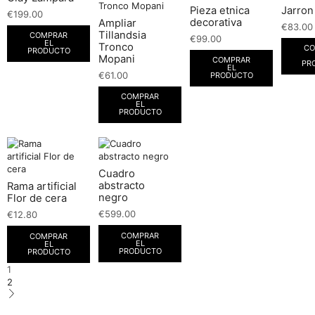
Pieza etnica
Jarron
€
199.00
decorativa
Ampliar
€
83.00
Tillandsia
COMPRAR
€
99.00
EL
Tronco
CO
PRODUCTO
Mopani
COMPRAR
PR
EL
€
61.00
PRODUCTO
COMPRAR
EL
PRODUCTO
Cuadro
abstracto
Rama artificial
negro
Flor de cera
€
599.00
€
12.80
COMPRAR
COMPRAR
EL
EL
PRODUCTO
PRODUCTO
1
2