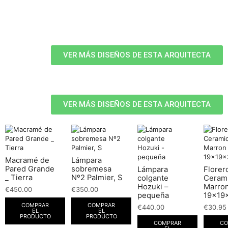
VER MÁS DISEÑOS DE ESTA ARQUITECTA
VER MÁS DISEÑOS DE ESTA ARQUITECTA
Macramé de
Lámpara
Pared Grande
sobremesa
Lámpara
Florer
_ Tierra
Nº2 Palmier, S
colgante
Ceram
Hozuki –
Marro
€
450.00
€
350.00
pequeña
19x19
COMPRAR
COMPRAR
€
440.00
€
30.95
EL
EL
PRODUCTO
PRODUCTO
COMPRAR
CO