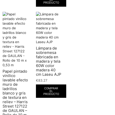
PRODUCTO
Lámpara de
sobremesa
fabricada en
madera y tela
60W color
madera 40
Papel pintado
cm Laseu AJP
vinílico
lavable efecto
€
83.27
muro de
COMPRAR
ladrillos
EL
blanco y gris
PRODUCTO
de textura en
reliev – Harris
Street 127122
de GAULAN –
Rollo de 10 m