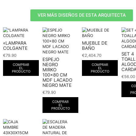
VER MÁS DISEÑOS DE ESTA ARQUITECTA
«LAMPARA
MUEBLE DE
COLGANTE
BAÑO
SET 4
€
79.90
€
2,404.70
TOALL
ESPEJO
ALGO
NEGRO
COMPRAR
COMPRAR
EL
EL
CARD
MIRKO
PRODUCTO
PRODUCTO
100×80 CM
€
56.00
MDF LACADO
NEGRO MATE
CO
€
79.90
PR
COMPRAR
EL
PRODUCTO