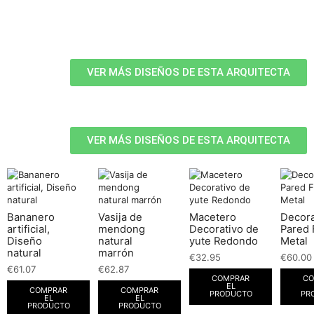
VER MÁS DISEÑOS DE ESTA ARQUITECTA
VER MÁS DISEÑOS DE ESTA ARQUITECTA
Bananero
Vasija de
Macetero
Decor
artificial,
mendong
Decorativo de
Pared 
Diseño
natural
yute Redondo
Metal
natural
marrón
€
32.95
€
60.00
€
61.07
€
62.87
COMPRAR
CO
EL
COMPRAR
COMPRAR
PRODUCTO
PR
EL
EL
PRODUCTO
PRODUCTO