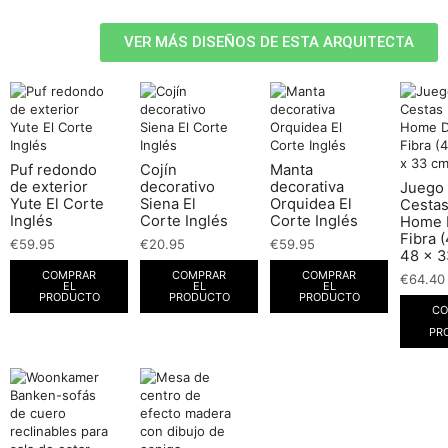
VER MÁS DISEÑOS DE ESTA ARQUITECTA
Puf redondo
Cojín
Manta
de exterior
decorativo
decorativa
Juego
Yute El Corte
Siena El
Orquidea El
Cesta
Inglés
Corte Inglés
Corte Inglés
Home 
Fibra 
€
59.95
€
20.95
€
59.95
48 x 3
COMPRAR
COMPRAR
COMPRAR
€
64.40
EL
EL
EL
PRODUCTO
PRODUCTO
PRODUCTO
CO
PR