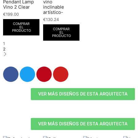
Pendant Lamp
vino
Vino 2 Clear
inclinable
artístico-
€
199.00
€
130.24
COMPRAR
EL
COMPRAR
PRODUCTO
EL
PRODUCTO
1
2
VER MÁS DISEÑOS DE ESTA ARQUITECTA
VER MÁS DISEÑOS DE ESTA ARQUITECTA