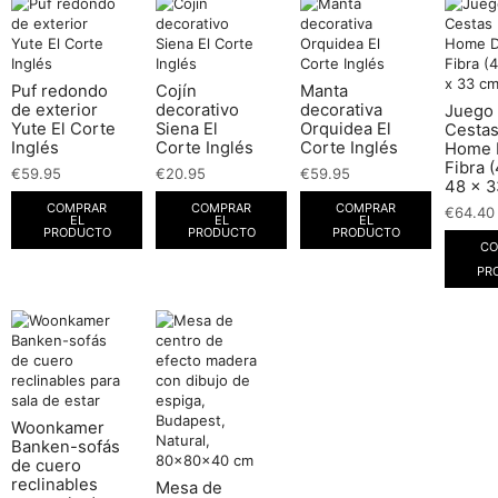
Puf redondo
Cojín
Manta
de exterior
decorativo
decorativa
Juego
Yute El Corte
Siena El
Orquidea El
Cesta
Inglés
Corte Inglés
Corte Inglés
Home 
Fibra 
€
59.95
€
20.95
€
59.95
48 x 3
COMPRAR
COMPRAR
COMPRAR
€
64.40
EL
EL
EL
PRODUCTO
PRODUCTO
PRODUCTO
CO
PR
Woonkamer
Banken-sofás
de cuero
reclinables
Mesa de