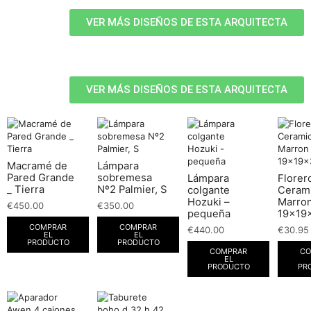
VER MÁS DISEÑOS DE ESTA ARQUITECTA
VER MÁS DISEÑOS DE ESTA ARQUITECTA
Macramé de
Lámpara
Pared Grande
sobremesa
Lámpara
Florer
_ Tierra
Nº2 Palmier, S
colgante
Ceram
Hozuki –
Marro
€
450.00
€
350.00
pequeña
19x19
COMPRAR
COMPRAR
€
440.00
€
30.95
EL
EL
PRODUCTO
PRODUCTO
COMPRAR
CO
EL
PRODUCTO
PR