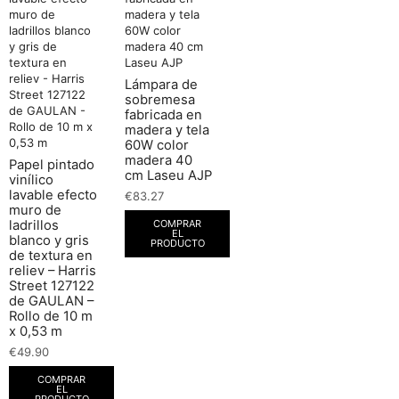
Lámpara de
sobremesa
fabricada en
madera y tela
60W color
madera 40
Papel pintado
cm Laseu AJP
vinílico
lavable efecto
€
83.27
muro de
COMPRAR
ladrillos
EL
blanco y gris
PRODUCTO
de textura en
reliev – Harris
Street 127122
de GAULAN –
Rollo de 10 m
x 0,53 m
€
49.90
COMPRAR
EL
PRODUCTO