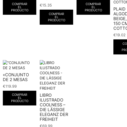
COMPRAR
COMPRAR
€
15.35
EL
EL
PLAID
PRODUCTO
PRODUCTO
ALGO
COMPRAR
EL
BEIGE,
PRODUCTO
150 CM
COTT
€
19.02
CO
PR
«CONJUNTO
DE 2 MESAS
€
119.99
LIBRO
COMPRAR
EL
ILUSTRADO
PRODUCTO
COOLNESS –
DIE LÄSSIGE
ELEGANZ DER
FREIHEIT
€
69.99