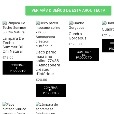
VER MÁS DISEÑOS DE ESTA ARQUITECTA
Cuadro
Cuadro
€
21.90
Gorgeous
Lámpara De
Techo
CO
€
195.00
Summer 30
PR
Cm Natural
Deco pared
COMPRAR
EL
macramé
€
19.65
PRODUCTO
soline 77×36
– Atmosphera
COMPRAR
EL
créateur
PRODUCTO
d’intérieur
€
20.99
COMPRAR
EL
PRODUCTO