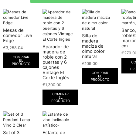
Mesas de
Banco,
comedor Live
roble/t
Silla de
Edge
marrón
madera
cm
maciza de
Aparador de
€
3,258.04
olmo color
madera de
€
279.0
natural
roble con 2
COMPRAR
EL
puertas y 6
CO
€
109.00
PRODUCTO
cajones
PR
Vintage El
COMPRAR
EL
Corte Inglés
PRODUCTO
€
1,300.00
COMPRAR
EL
PRODUCTO
Set of 3
Estante de