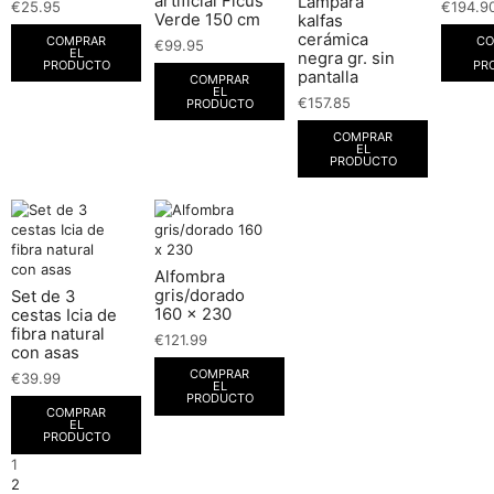
artificial Ficus
Lámpara
€
25.95
€
194.9
Verde 150 cm
kalfas
cerámica
COMPRAR
CO
€
99.95
EL
negra gr. sin
PRODUCTO
PR
pantalla
COMPRAR
EL
€
157.85
PRODUCTO
COMPRAR
EL
PRODUCTO
Alfombra
gris/dorado
Set de 3
160 x 230
cestas Icia de
fibra natural
€
121.99
con asas
COMPRAR
€
39.99
EL
PRODUCTO
COMPRAR
EL
PRODUCTO
1
2