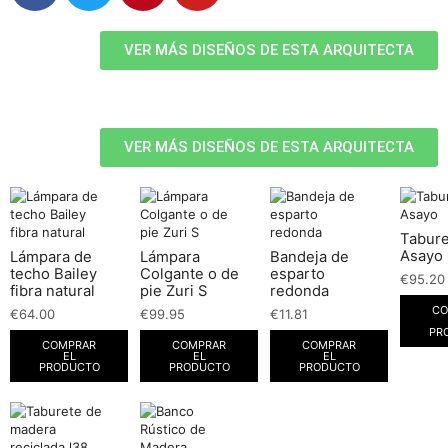
VER MÁS DISEÑOS DE ESTA ARQUITECTA
VER MÁS DISEÑOS DE ESTA ARQUITECTA
Tabure
Asayo
Lámpara de
Lámpara
Bandeja de
techo Bailey
Colgante o de
esparto
€
95.20
fibra natural
pie Zuri S
redonda
CO
€
64.00
€
99.95
€
11.81
PR
COMPRAR
COMPRAR
COMPRAR
EL
EL
EL
PRODUCTO
PRODUCTO
PRODUCTO