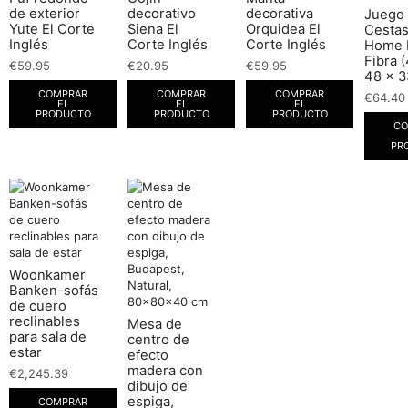
de exterior
decorativo
decorativa
Juego
Yute El Corte
Siena El
Orquidea El
Cesta
Inglés
Corte Inglés
Corte Inglés
Home 
Fibra 
€
59.95
€
20.95
€
59.95
48 x 3
COMPRAR
COMPRAR
COMPRAR
€
64.40
EL
EL
EL
PRODUCTO
PRODUCTO
PRODUCTO
CO
PR
Woonkamer
Banken-sofás
de cuero
reclinables
Mesa de
para sala de
centro de
estar
efecto
madera con
€
2,245.39
dibujo de
espiga,
COMPRAR