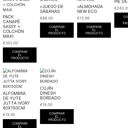
PIE D
«JUEGO DE
«ALMOHADA
€
243.2
SÁBANAS
NEW ECO
PACK
CO
€
89.00
€
13.99
CANAPÉ
PR
SASSY +
COMPRAR
COMPRAR
EL
EL
COLCHÓN
PRODUCTO
PRODUCTO
MAXI
€
352.00
COMPRAR
EL
PRODUCTO
COJÍN
DINESH
ALFOMBRA
BORDADO
DE YUTE
JUTTA IVORY
€
18.00
80X150CM
COMPRAR
€
74.95
EL
PRODUCTO
COMPRAR
EL