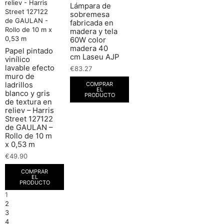
Lámpara de
sobremesa
fabricada en
madera y tela
60W color
madera 40
Papel pintado
cm Laseu AJP
vinílico
lavable efecto
€
83.27
muro de
COMPRAR
ladrillos
EL
blanco y gris
PRODUCTO
de textura en
reliev – Harris
Street 127122
de GAULAN –
Rollo de 10 m
x 0,53 m
€
49.90
COMPRAR
EL
PRODUCTO
1
2
3
4