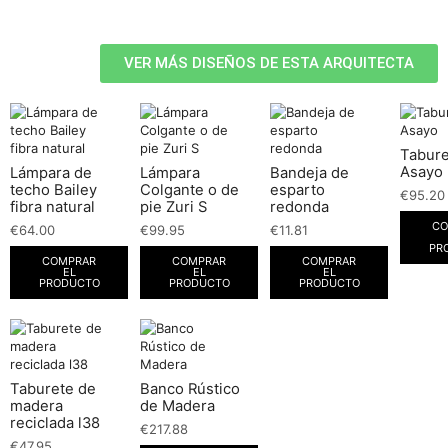
VER MÁS DISEÑOS DE ESTA ARQUITECTA
Tabure
Asayo
Lámpara de
Lámpara
Bandeja de
techo Bailey
Colgante o de
esparto
€
95.20
fibra natural
pie Zuri S
redonda
CO
€
64.00
€
99.95
€
11.81
PR
COMPRAR
COMPRAR
COMPRAR
EL
EL
EL
PRODUCTO
PRODUCTO
PRODUCTO
Taburete de
Banco Rústico
madera
de Madera
reciclada l38
€
217.88
€
47.95