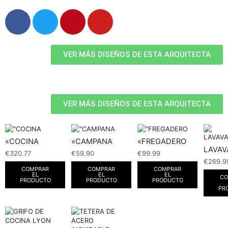
VER MÁS DISEÑOS DE ESTA ARQUITECTA
VER MÁS DISEÑOS DE ESTA ARQUITECTA
«COCINA
«CAMPANA
«FREGADERO
LAVAV
€
320.77
€
59.90
€
99.99
€
269.9
COMPRAR
COMPRAR
COMPRAR
EL
EL
EL
CO
PRODUCTO
PRODUCTO
PRODUCTO
PR