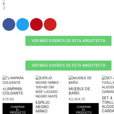
3
VER MÁS DISEÑOS DE ESTA ARQUITECTA
VER MÁS DISEÑOS DE ESTA ARQUITECTA
«LAMPARA
MUEBLE DE
COLGANTE
BAÑO
SET 4
€
79.90
€
2,404.70
TOALL
ESPEJO
ALGO
NEGRO
COMPRAR
COMPRAR
EL
EL
CARD
MIRKO
PRODUCTO
PRODUCTO