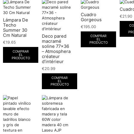
Cuadro
Cuadro
€
21.90
Gorgeous
Lámpara De
Techo
CO
€
195.00
Summer 30
PR
Cm Natural
Deco pared
COMPRAR
EL
macramé
€
19.65
PRODUCTO
soline 77×36
– Atmosphera
COMPRAR
EL
créateur
PRODUCTO
d’intérieur
€
20.99
COMPRAR
EL
PRODUCTO