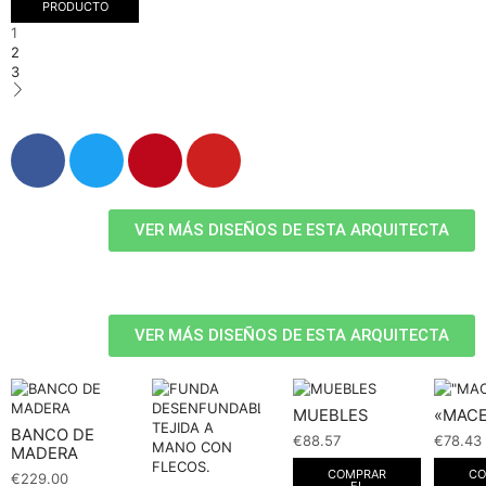
PRODUCTO
1
2
3
VER MÁS DISEÑOS DE ESTA ARQUITECTA
VER MÁS DISEÑOS DE ESTA ARQUITECTA
MUEBLES
«MAC
BANCO DE
€
88.57
€
78.43
MADERA
COMPRAR
CO
€
229.00
EL