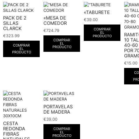
«TABURETE
PACK DE 2
«MESA DE
€
39.00
SILLAS
COMEDOR
CLARCK
COMPRAR
€
724.79
EL
RAMIT
€
323.99
PRODUCTO
10 TA
COMPRAR
EL
40-60
COMPRAR
PRODUCTO
EL
POR 7
PRODUCTO
GRAMO
€
15.00
CO
PR
PORTAVELAS
DE MADERA
€
39.00
CESTA
REDONDA
COMPRAR
EL
FIBRAS
PRODUCTO