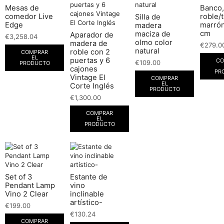
Mesas de
Banco,
comedor Live
roble/t
Silla de
Edge
marrón
madera
cm
maciza de
Aparador de
€
3,258.04
olmo color
madera de
€
279.0
natural
roble con 2
COMPRAR
EL
puertas y 6
CO
€
109.00
PRODUCTO
cajones
PR
Vintage El
COMPRAR
EL
Corte Inglés
PRODUCTO
€
1,300.00
COMPRAR
EL
PRODUCTO
Set of 3
Estante de
Pendant Lamp
vino
Vino 2 Clear
inclinable
artístico-
€
199.00
€
130.24
COMPRAR