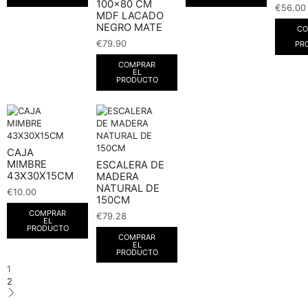
100×80 CM
€
56.00
MDF LACADO
NEGRO MATE
CO
€
79.90
PR
COMPRAR
EL
PRODUCTO
CAJA
MIMBRE
ESCALERA DE
43X30X15CM
MADERA
NATURAL DE
€
10.00
150CM
COMPRAR
€
79.28
EL
PRODUCTO
COMPRAR
EL
PRODUCTO
1
2