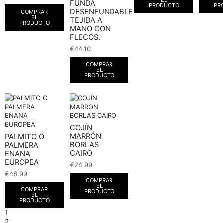
FUNDA
PRODUCTO
PR
DESENFUNDABLE
COMPRAR
EL
TEJIDA A
PRODUCTO
MANO CON
FLECOS.
€
44.10
COMPRAR
EL
PRODUCTO
COJÍN
MARRÓN
PALMITO O
BORLAS
PALMERA
CAIRO
ENANA
EUROPEA
€
24.99
€
48.99
COMPRAR
EL
COMPRAR
PRODUCTO
EL
PRODUCTO
1
2