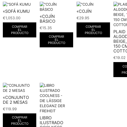
«SOFÁ KUMU
«COJÍN
«COJÍN
€
1,053.00
€
29.95
BÁSICO
COMPRAR
COMPRAR
€
15.35
EL
EL
PLAID
PRODUCTO
PRODUCTO
ALGO
COMPRAR
EL
BEIGE,
PRODUCTO
150 CM
COTT
€
19.02
CO
PR
«CONJUNTO
DE 2 MESAS
€
119.99
LIBRO
COMPRAR
EL
ILUSTRADO
PRODUCTO