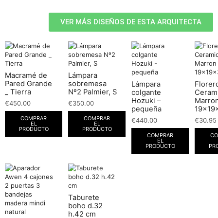
VER MÁS DISEÑOS DE ESTA ARQUITECTA
Macramé de
Lámpara
Pared Grande
sobremesa
Lámpara
Florer
_ Tierra
Nº2 Palmier, S
colgante
Ceram
Hozuki –
Marro
€
450.00
€
350.00
pequeña
19x19
COMPRAR
COMPRAR
€
440.00
€
30.95
EL
EL
PRODUCTO
PRODUCTO
COMPRAR
CO
EL
PRODUCTO
PR
Taburete
boho d.32
h.42 cm