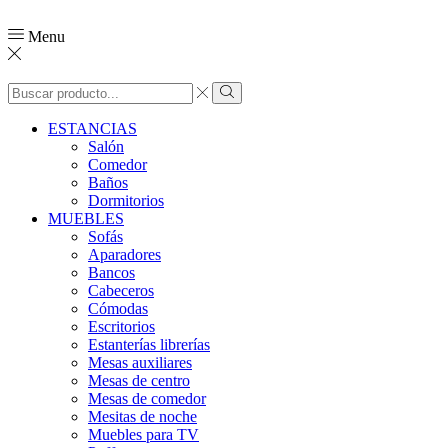
Menu
Search
input
Search
ESTANCIAS
Salón
Comedor
Baños
Dormitorios
MUEBLES
Sofás
Aparadores
Bancos
Cabeceros
Cómodas
Escritorios
Estanterías librerías
Mesas auxiliares
Mesas de centro
Mesas de comedor
Mesitas de noche
Muebles para TV