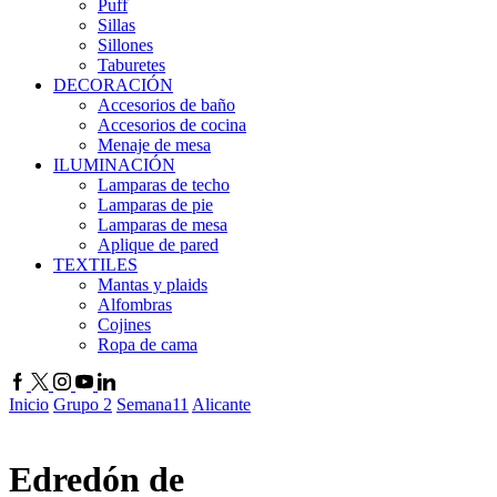
Puff
Sillas
Sillones
Taburetes
DECORACIÓN
Accesorios de baño
Accesorios de cocina
Menaje de mesa
ILUMINACIÓN
Lamparas de techo
Lamparas de pie
Lamparas de mesa
Aplique de pared
TEXTILES
Mantas y plaids
Alfombras
Cojines
Ropa de cama
Facebook
Twitter
Instagram
Youtube
Linkedin
Inicio
Grupo 2
Semana11
Alicante
Edredón de