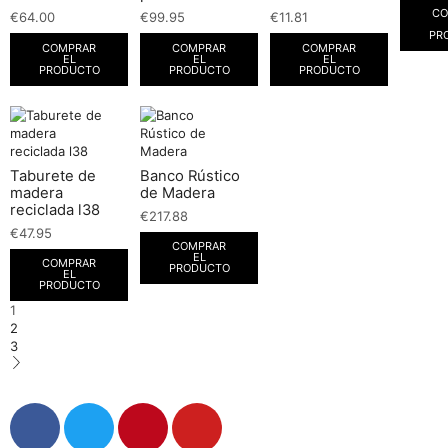
CO
€
64.00
€
99.95
€
11.81
PR
COMPRAR
COMPRAR
COMPRAR
EL
EL
EL
PRODUCTO
PRODUCTO
PRODUCTO
Taburete de
Banco Rústico
madera
de Madera
reciclada l38
€
217.88
€
47.95
COMPRAR
EL
COMPRAR
PRODUCTO
EL
PRODUCTO
1
2
3