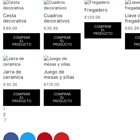
Fregadero
Cesta
Cuadros
Llave 
€
129.99
decorativa
decorativos
fregad
COMPRAR
€
89.99
€
39.99
€
85.99
EL
PRODUCTO
COMPRAR
COMPRAR
CO
EL
EL
PRODUCTO
PRODUCTO
PR
Jarra de
Juego de
ceramica
mesas y sillas
€
30.36
€
179.00
COMPRAR
COMPRAR
EL
EL
PRODUCTO
PRODUCTO
1
2