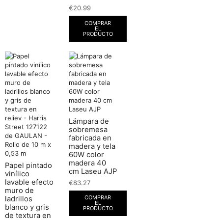
€
20.99
COMPRAR
EL
PRODUCTO
Lámpara de
sobremesa
fabricada en
madera y tela
60W color
madera 40
Papel pintado
cm Laseu AJP
vinílico
lavable efecto
€
83.27
muro de
COMPRAR
ladrillos
EL
blanco y gris
PRODUCTO
de textura en