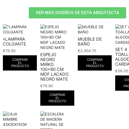
VER MÁS DISEÑOS DE ESTA ARQUITECTA
«LAMPARA
MUEBLE DE
COLGANTE
BAÑO
SET 4
€
79.90
€
2,404.70
TOALL
ESPEJO
ALGO
NEGRO
COMPRAR
COMPRAR
EL
EL
CARD
MIRKO
PRODUCTO
PRODUCTO
100×80 CM
€
56.00
MDF LACADO
NEGRO MATE
CO
€
79.90
PR
COMPRAR
EL
PRODUCTO