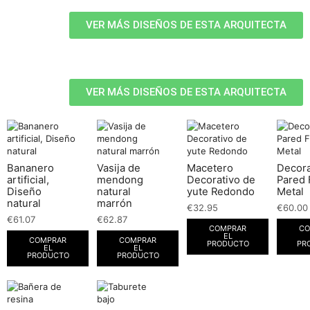
VER MÁS DISEÑOS DE ESTA ARQUITECTA
VER MÁS DISEÑOS DE ESTA ARQUITECTA
Bananero
Vasija de
Macetero
Decor
artificial,
mendong
Decorativo de
Pared 
Diseño
natural
yute Redondo
Metal
natural
marrón
€
32.95
€
60.00
€
61.07
€
62.87
COMPRAR
CO
EL
COMPRAR
COMPRAR
PRODUCTO
PR
EL
EL
PRODUCTO
PRODUCTO