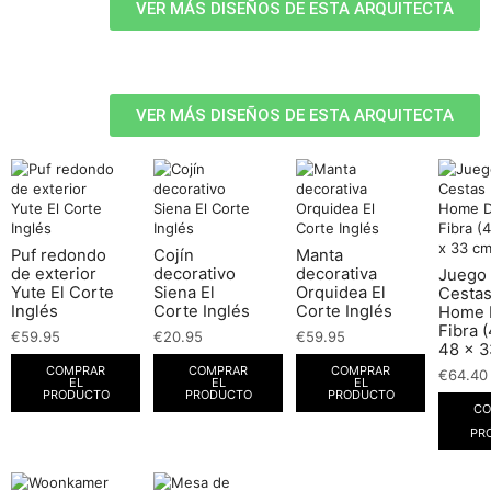
VER MÁS DISEÑOS DE ESTA ARQUITECTA
VER MÁS DISEÑOS DE ESTA ARQUITECTA
Puf redondo
Cojín
Manta
de exterior
decorativo
decorativa
Juego
Yute El Corte
Siena El
Orquidea El
Cesta
Inglés
Corte Inglés
Corte Inglés
Home 
Fibra 
€
59.95
€
20.95
€
59.95
48 x 3
COMPRAR
COMPRAR
COMPRAR
€
64.40
EL
EL
EL
PRODUCTO
PRODUCTO
PRODUCTO
CO
PR