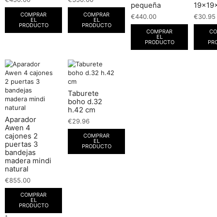
pequeña
19x19
COMPRAR
COMPRAR
€
440.00
€
30.95
EL
EL
PRODUCTO
PRODUCTO
COMPRAR
CO
EL
PRODUCTO
PR
Taburete
boho d.32
h.42 cm
Aparador
€
29.96
Awen 4
cajones 2
COMPRAR
EL
puertas 3
PRODUCTO
bandejas
madera mindi
natural
€
855.00
COMPRAR
EL
PRODUCTO