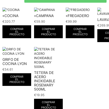
«COCINA
«CAMPANA
«FREGADERO
LAVAV
€
320.77
€
59.90
€
99.99
€
269.9
COMPRAR
COMPRAR
COMPRAR
EL
EL
EL
CO
PRODUCTO
PRODUCTO
PRODUCTO
PR
GRIFO DE
COCINA LYON
€
54.61
TETERA DE
ACERO
COMPRAR
EL
INOXIDABLE
PRODUCTO
ROSEMARY
500ML
€
19.95
COMPRAR
EL
PRODUCTO