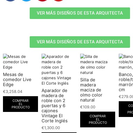
VER MÁS DISEÑOS DE ESTA ARQUITECTA
VER MÁS DISEÑOS DE ESTA ARQUITECTA
Mesas de
Banco,
comedor Live
roble/t
Silla de
Edge
marrón
madera
cm
maciza de
Aparador de
€
3,258.04
olmo color
madera de
€
279.0
natural
roble con 2
COMPRAR
EL
puertas y 6
CO
€
109.00
PRODUCTO
cajones
PR
Vintage El
COMPRAR
EL
Corte Inglés
PRODUCTO
€
1,300.00