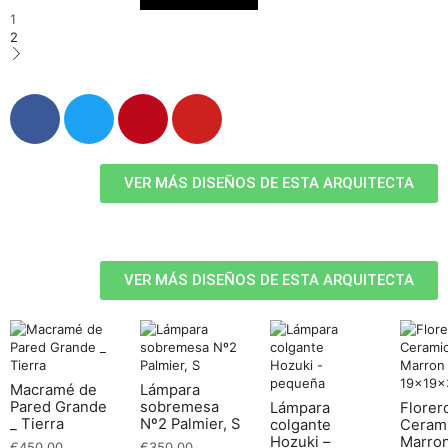
1
2
VER MÁS DISEÑOS DE ESTA ARQUITECTA
VER MÁS DISEÑOS DE ESTA ARQUITECTA
Macramé de
Lámpara
Pared Grande
sobremesa
Lámpara
Florer
_ Tierra
Nº2 Palmier, S
colgante
Ceram
Hozuki –
Marro
€
450.00
€
350.00