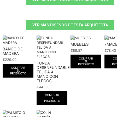
VER MÁS DISEÑOS DE ESTA ARQUITECTA
MUEBLES
«MAC
BANCO DE
€
88.57
€
78.43
MADERA
COMPRAR
CO
€
229.00
EL
FUNDA
PRODUCTO
PR
DESENFUNDABLE
COMPRAR
EL
TEJIDA A
PRODUCTO
MANO CON
FLECOS.
€
44.10
COMPRAR
EL
PRODUCTO