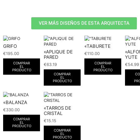
VER MÁS DISEÑOS DE ESTA ARQUITECTA
GRIFO
«TABURETE
«APLIQUE DE
«ALF
€
195.00
€
110.00
PARED
YUTE
COMPRAR
COMPRAR
€
63.19
€
54.99
EL
EL
PRODUCTO
PRODUCTO
COMPRAR
CO
EL
PRODUCTO
PR
«BALANZA
«TARROS DE
€
330.00
CRISTAL
COMPRAR
€
15.15
EL
PRODUCTO
COMPRAR
EL
PRODUCTO