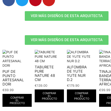
VER MÁS DISEÑOS DE ESTA ARQUITECTA
VER MÁS DISEÑOS DE ESTA ARQUITECTA
TABURETE
ALFOMBRA
PURE
DE YUTE
PUF DE
TINAJ
NATURE 48
YUTE NUR
PUNTO
BAND
CM
D.2
ARTESANAL
TERR
DORI
AFRIC
€
139.00
€
179.90
€
69.99
€
99.99
COMPRAR
COMPRAR
EL
EL
COMPRAR
CO
PRODUCTO
PRODUCTO
EL
PRODUCTO
PR