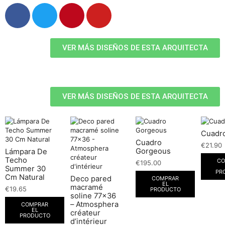
VER MÁS DISEÑOS DE ESTA ARQUITECTA
VER MÁS DISEÑOS DE ESTA ARQUITECTA
Cuadro
Cuadro
€
21.90
Gorgeous
Lámpara De
Techo
CO
€
195.00
Summer 30
PR
Cm Natural
Deco pared
COMPRAR
EL
macramé
€
19.65
PRODUCTO
soline 77×36
– Atmosphera
COMPRAR
EL
créateur
PRODUCTO
d’intérieur