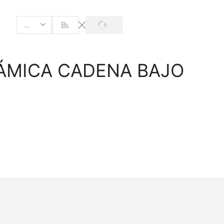
SEARCH
Search
input
ÁMICA CADENA BAJO