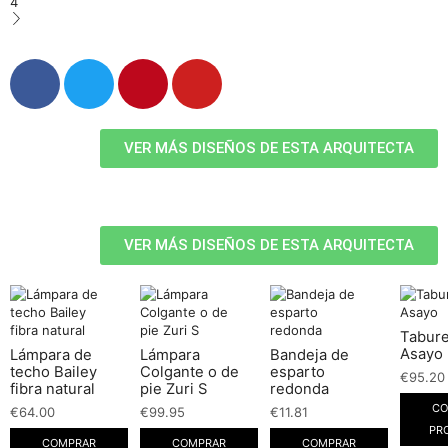
4
VER MÁS DISEÑOS DE ESTA ARQUITECTA
VER MÁS DISEÑOS DE ESTA ARQUITECTA
Tabure
Asayo
Lámpara de
Lámpara
Bandeja de
techo Bailey
Colgante o de
esparto
€
95.20
fibra natural
pie Zuri S
redonda
CO
€
64.00
€
99.95
€
11.81
PR
COMPRAR
COMPRAR
COMPRAR