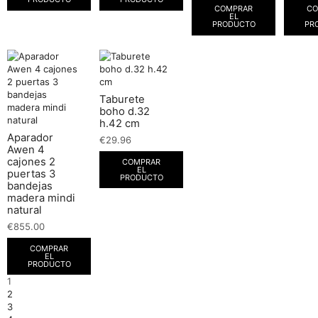
COMPRAR
CO
EL
PRODUCTO
PR
Taburete
boho d.32
h.42 cm
Aparador
€
29.96
Awen 4
cajones 2
COMPRAR
EL
puertas 3
PRODUCTO
bandejas
madera mindi
natural
€
855.00
COMPRAR
EL
PRODUCTO
1
2
3