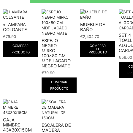
«LAMPARA
MUEBLE DE
COLGANTE
BAÑO
SET 4
€
79.90
€
2,404.70
TOALL
ESPEJO
ALGO
NEGRO
COMPRAR
COMPRAR
EL
EL
CARD
MIRKO
PRODUCTO
PRODUCTO
100×80 CM
€
56.00
MDF LACADO
NEGRO MATE
CO
€
79.90
PR
COMPRAR
EL
PRODUCTO
CAJA
MIMBRE
ESCALERA DE
43X30X15CM
MADERA