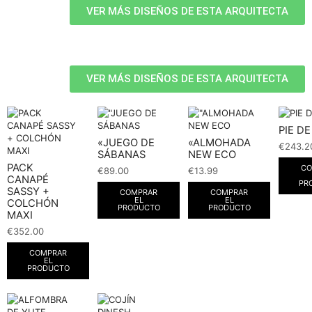
VER MÁS DISEÑOS DE ESTA ARQUITECTA
VER MÁS DISEÑOS DE ESTA ARQUITECTA
PIE D
«JUEGO DE
«ALMOHADA
€
243.2
SÁBANAS
NEW ECO
PACK
CO
€
89.00
€
13.99
CANAPÉ
PR
SASSY +
COMPRAR
COMPRAR
EL
EL
COLCHÓN
PRODUCTO
PRODUCTO
MAXI
€
352.00
COMPRAR
EL
PRODUCTO