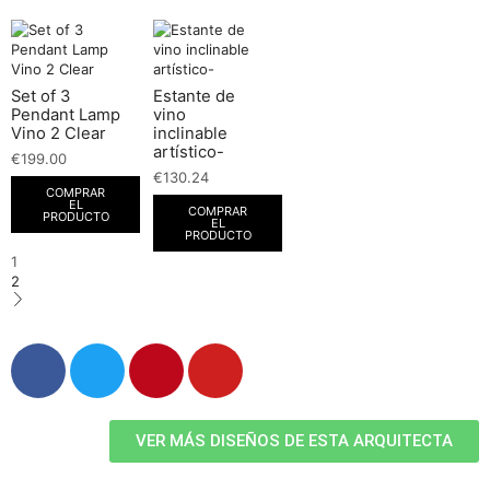
Set of 3
Estante de
Pendant Lamp
vino
Vino 2 Clear
inclinable
artístico-
€
199.00
€
130.24
COMPRAR
EL
COMPRAR
PRODUCTO
EL
PRODUCTO
1
2
VER MÁS DISEÑOS DE ESTA ARQUITECTA