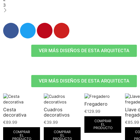
3
VER MÁS DISEÑOS DE ESTA ARQUITECTA
VER MÁS DISEÑOS DE ESTA ARQUITECTA
Fregadero
Cesta
Cuadros
Llave 
€
129.99
decorativa
decorativos
fregad
COMPRAR
€
89.99
€
39.99
€
85.99
EL
PRODUCTO
COMPRAR
COMPRAR
CO
EL
EL
PRODUCTO
PRODUCTO
PR