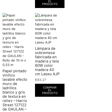
EL
PRODUCTO
Lámpara de
sobremesa
fabricada en
madera y tela
60W color
madera 40
Papel pintado
cm Laseu AJP
vinílico
lavable efecto
€
83.27
muro de
COMPRAR
ladrillos
EL
blanco y gris
PRODUCTO
de textura en
reliev – Harris
Street 127122
de GAULAN –