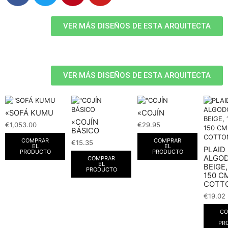
VER MÁS DISEÑOS DE ESTA ARQUITECTA
VER MÁS DISEÑOS DE ESTA ARQUITECTA
«SOFÁ KUMU
«COJÍN
«COJÍN
€
1,053.00
€
29.95
BÁSICO
COMPRAR
COMPRAR
€
15.35
EL
EL
PLAID
PRODUCTO
PRODUCTO
ALGO
COMPRAR
EL
BEIGE,
PRODUCTO
150 CM
COTT
€
19.02
CO
PR