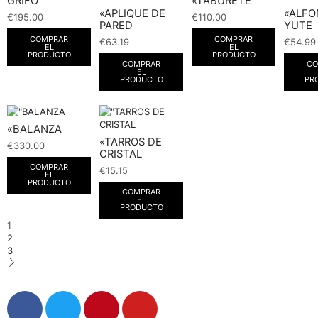
GRIFO
«TABURETE
«APLIQUE DE
«ALF
€
195.00
€
110.00
PARED
YUTE
COMPRAR
COMPRAR
€
63.19
€
54.99
EL
EL
PRODUCTO
PRODUCTO
COMPRAR
CO
EL
PRODUCTO
PR
«BALANZA
«TARROS DE
€
330.00
CRISTAL
COMPRAR
€
15.15
EL
PRODUCTO
COMPRAR
EL
PRODUCTO
1
2
3