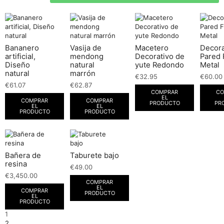
Bananero
Vasija de
Macetero
Decor
artificial,
mendong
Decorativo de
Pared 
Diseño
natural
yute Redondo
Metal
natural
marrón
€
32.95
€
60.00
€
61.07
€
62.87
COMPRAR
CO
EL
COMPRAR
COMPRAR
PRODUCTO
PR
EL
EL
PRODUCTO
PRODUCTO
Bañera de
Taburete bajo
resina
€
49.00
€
3,450.00
COMPRAR
EL
COMPRAR
PRODUCTO
EL
PRODUCTO
1
2