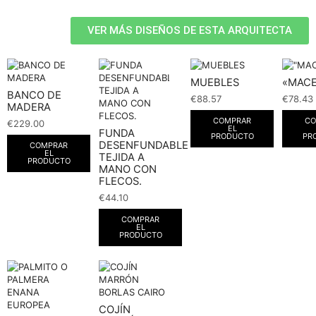
VER MÁS DISEÑOS DE ESTA ARQUITECTA
MUEBLES
«MAC
BANCO DE
€
88.57
€
78.43
MADERA
COMPRAR
CO
€
229.00
EL
FUNDA
PRODUCTO
PR
DESENFUNDABLE
COMPRAR
EL
TEJIDA A
PRODUCTO
MANO CON
FLECOS.
€
44.10
COMPRAR
EL
PRODUCTO
COJÍN