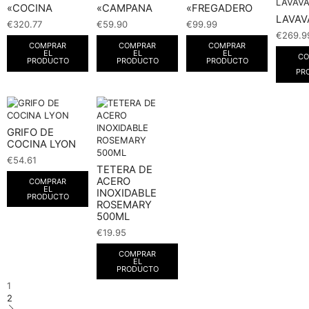
«COCINA
«CAMPANA
«FREGADERO
LAVAV
€
320.77
€
59.90
€
99.99
€
269.9
COMPRAR
COMPRAR
COMPRAR
EL
EL
EL
CO
PRODUCTO
PRODUCTO
PRODUCTO
PR
GRIFO DE
COCINA LYON
€
54.61
TETERA DE
ACERO
COMPRAR
EL
INOXIDABLE
PRODUCTO
ROSEMARY
500ML
€
19.95
COMPRAR
EL
PRODUCTO
1
2