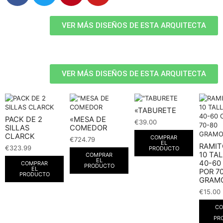
VER MÁS DISEÑOS DE ESTA ARQUITECTA
VER MÁS DISEÑOS DE ESTA ARQUITECTA
«TABURETE
PACK DE 2
«MESA DE
€
39.00
SILLAS
COMEDOR
CLARCK
COMPRAR
€
724.79
EL
RAMIT
€
323.99
PRODUCTO
10 TA
COMPRAR
EL
40-60
COMPRAR
PRODUCTO
EL
POR 7
PRODUCTO
GRAMO
€
15.00
CO
PR