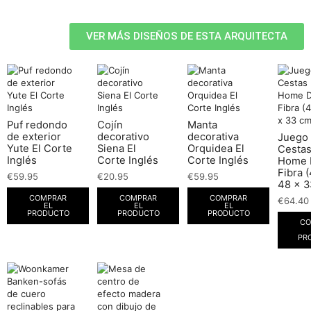
VER MÁS DISEÑOS DE ESTA ARQUITECTA
Puf redondo
Cojín
Manta
de exterior
decorativo
decorativa
Juego
Yute El Corte
Siena El
Orquidea El
Cesta
Inglés
Corte Inglés
Corte Inglés
Home 
Fibra 
€
59.95
€
20.95
€
59.95
48 x 3
COMPRAR
COMPRAR
COMPRAR
€
64.40
EL
EL
EL
PRODUCTO
PRODUCTO
PRODUCTO
CO
PR