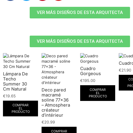
VER MÁS DISEÑOS DE ESTA ARQUITECTA
VER MÁS DISEÑOS DE ESTA ARQUITECTA
Cuadro
Cuadro
€
21.90
Gorgeous
Lámpara De
Techo
CO
€
195.00
Summer 30
PR
Cm Natural
Deco pared
COMPRAR
EL
macramé
€
19.65
PRODUCTO
soline 77×36
– Atmosphera
COMPRAR
EL
créateur
PRODUCTO
d’intérieur
€
20.99
COMPRAR