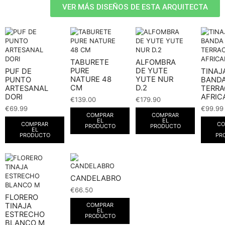
VER MÁS DISEÑOS DE ESTA ARQUITECTA
TABURETE
ALFOMBRA
PURE
DE YUTE
PUF DE
TINAJ
NATURE 48
YUTE NUR
PUNTO
BAND
CM
D.2
ARTESANAL
TERR
DORI
AFRIC
€
139.00
€
179.90
€
69.99
€
99.99
COMPRAR
COMPRAR
EL
EL
COMPRAR
CO
PRODUCTO
PRODUCTO
EL
PRODUCTO
PR
CANDELABRO
€
66.50
FLORERO
TINAJA
COMPRAR
EL
ESTRECHO
PRODUCTO
BLANCO M