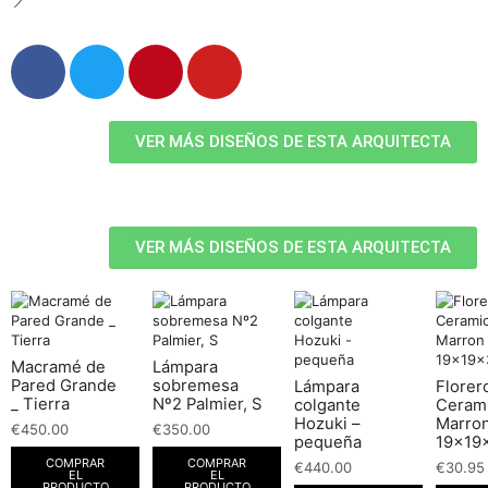
VER MÁS DISEÑOS DE ESTA ARQUITECTA
VER MÁS DISEÑOS DE ESTA ARQUITECTA
Macramé de
Lámpara
Pared Grande
sobremesa
Lámpara
Florer
_ Tierra
Nº2 Palmier, S
colgante
Ceram
Hozuki –
Marro
€
450.00
€
350.00
pequeña
19x19
COMPRAR
COMPRAR
€
440.00
€
30.95
EL
EL
PRODUCTO
PRODUCTO