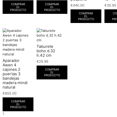
COMPRAR
COMPRAR
€
440.00
€
30.95
EL
EL
PRODUCTO
PRODUCTO
COMPRAR
CO
EL
PRODUCTO
PR
Taburete
boho d.32
h.42 cm
Aparador
€
29.96
Awen 4
cajones 2
COMPRAR
EL
puertas 3
PRODUCTO
bandejas
madera mindi
natural
€
855.00
COMPRAR
EL
PRODUCTO
1