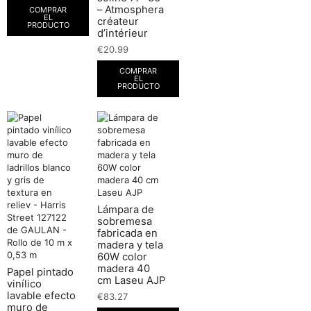
– Atmosphera
COMPRAR
EL
créateur
PRODUCTO
d’intérieur
€
20.99
COMPRAR
EL
PRODUCTO
Lámpara de
sobremesa
fabricada en
madera y tela
60W color
madera 40
Papel pintado
cm Laseu AJP
vinílico
lavable efecto
€
83.27
muro de