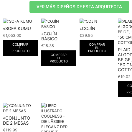
VER MÁS DISEÑOS DE ESTA ARQUITECTA
«SOFÁ KUMU
«COJÍN
«COJÍN
€
1,053.00
€
29.95
BÁSICO
COMPRAR
COMPRAR
€
15.35
EL
EL
PLAID
PRODUCTO
PRODUCTO
ALGO
COMPRAR
EL
BEIGE,
PRODUCTO
150 CM
COTT
€
19.02
CO
PR
«CONJUNTO
DE 2 MESAS
€
119.99