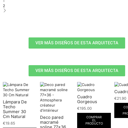
1
2
VER MÁS DISEÑOS DE ESTA ARQUITECTA
VER MÁS DISEÑOS DE ESTA ARQUITECTA
Cuadro
Cuadro
€
21.90
Gorgeous
Lámpara De
Techo
CO
€
195.00
Summer 30
PR
Cm Natural
Deco pared
COMPRAR
EL
macramé
€
19.65
PRODUCTO
soline 77×36