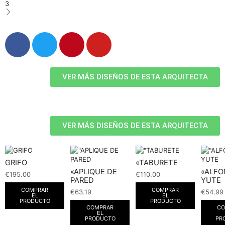
3
VER MÁS DISEÑOS DE ESTA ARQUITECTA
VER MÁS DISEÑOS DE ESTA ARQUITECTA
GRIFO
«TABURETE
«APLIQUE DE
«ALF
€
195.00
€
110.00
PARED
YUTE
COMPRAR
COMPRAR
€
63.19
€
54.99
EL
EL
PRODUCTO
PRODUCTO
COMPRAR
CO
EL
PRODUCTO
PR