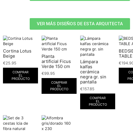
VER MÁS DISEÑOS DE ESTA ARQUITECTA
Cortina Lotus
BEDSI
Beige
TABLE
Planta
artificial Ficus
Lámpara
€
25.95
€
194.9
Verde 150 cm
kalfas
cerámica
COMPRAR
CO
€
99.95
EL
negra gr. sin
PRODUCTO
PR
pantalla
COMPRAR
EL
€
157.85
PRODUCTO
COMPRAR
EL
PRODUCTO