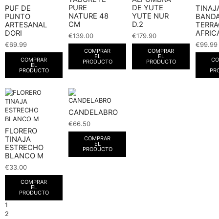
PURE
DE YUTE
PUF DE
TINAJ
NATURE 48
YUTE NUR
PUNTO
BAND
CM
D.2
ARTESANAL
TERR
DORI
AFRIC
€
139.00
€
179.90
€
69.99
€
99.99
COMPRAR
COMPRAR
EL
EL
COMPRAR
CO
PRODUCTO
PRODUCTO
EL
PRODUCTO
PR
CANDELABRO
€
66.50
FLORERO
TINAJA
COMPRAR
EL
ESTRECHO
PRODUCTO
BLANCO M
€
33.00
COMPRAR
EL
PRODUCTO
1
2