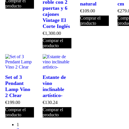
Comprar el
roble con 2
natural
cm
producto
puertas y 6
€
109.00
€
279.
cajones
Comprar el
Compr
Vintage El
producto
produ
Corte Inglés
€
1,300.00
Comprar el
producto
Set of 3
Estante de
Pendant
vino
Lamp Vino
inclinable
2 Clear
artístico-
€
199.00
€
130.24
Comprar el
Comprar el
producto
producto
1