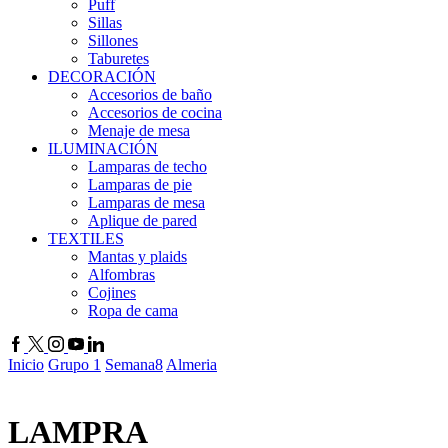
Puff
Sillas
Sillones
Taburetes
DECORACIÓN
Accesorios de baño
Accesorios de cocina
Menaje de mesa
ILUMINACIÓN
Lamparas de techo
Lamparas de pie
Lamparas de mesa
Aplique de pared
TEXTILES
Mantas y plaids
Alfombras
Cojines
Ropa de cama
Inicio
Grupo 1
Semana8
Almeria
LAMPRA