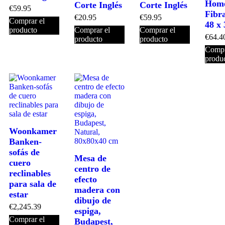
Home
Corte Inglés
Corte Inglés
€
59.95
Fibra
€
20.95
€
59.95
Comprar el
48 x
producto
Comprar el
Comprar el
€
64.4
producto
producto
Compr
produ
Woonkamer
Banken-
sofás de
Mesa de
cuero
centro de
reclinables
efecto
para sala de
madera con
estar
dibujo de
€
2,245.39
espiga,
Comprar el
Budapest,