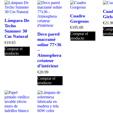
Cuad
Cuadro
Girls
Lámpara De
Gorgeous
€
21.9
Techo
€
195.00
Compr
Summer 30
Deco pared
Comprar el
produ
Cm Natural
producto
macramé
€
19.65
soline 77×36
Comprar el
–
producto
Atmosphera
créateur
d’intérieur
€
20.99
Comprar el
producto