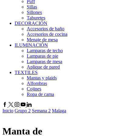
Puff
Sillas
Sillones
Taburetes
DECORACIÓN
Accesorios de baño
Accesorios de cocina
Menaje de mesa
ILUMINACIÓN
Lamparas de techo
Lamparas de pie
Lamparas de mesa
Aplique de pared
TEXTILES
Mantas y plaids
Alfombras
Cojines
Ropa de cama
Inicio
Grupo 2
Semana 2
Malaga
Manta de