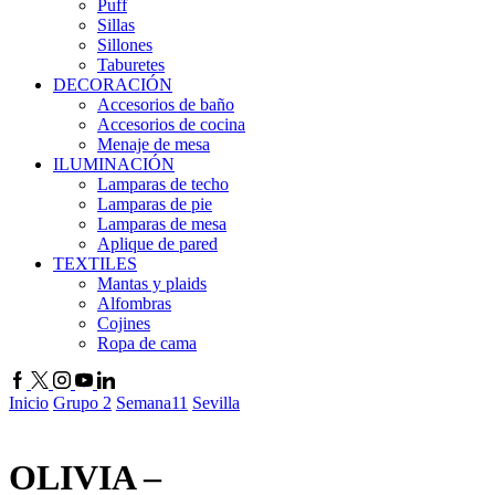
Puff
Sillas
Sillones
Taburetes
DECORACIÓN
Accesorios de baño
Accesorios de cocina
Menaje de mesa
ILUMINACIÓN
Lamparas de techo
Lamparas de pie
Lamparas de mesa
Aplique de pared
TEXTILES
Mantas y plaids
Alfombras
Cojines
Ropa de cama
Facebook
Twitter
Instagram
Youtube
Linkedin
Inicio
Grupo 2
Semana11
Sevilla
OLIVIA –