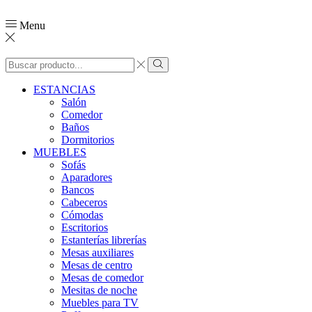
Menu
Search
input
Search
ESTANCIAS
Salón
Comedor
Baños
Dormitorios
MUEBLES
Sofás
Aparadores
Bancos
Cabeceros
Cómodas
Escritorios
Estanterías librerías
Mesas auxiliares
Mesas de centro
Mesas de comedor
Mesitas de noche
Muebles para TV