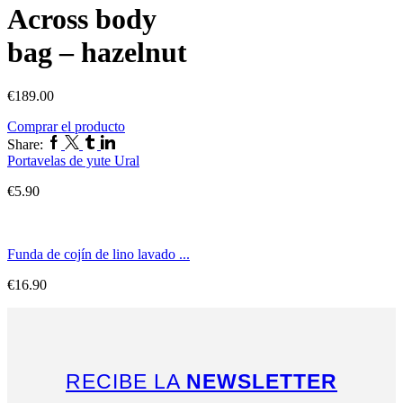
Across body
bag – hazelnut
€
189.00
Comprar el producto
Facebook
Twitter
Tumblr
Linkedin
Share:
Portavelas de yute Ural
€
5.90
Funda de cojín de lino lavado ...
€
16.90
RECIBE LA
NEWSLETTER