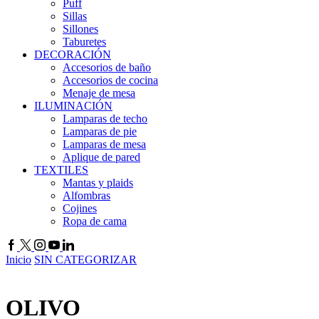
Puff
Sillas
Sillones
Taburetes
DECORACIÓN
Accesorios de baño
Accesorios de cocina
Menaje de mesa
ILUMINACIÓN
Lamparas de techo
Lamparas de pie
Lamparas de mesa
Aplique de pared
TEXTILES
Mantas y plaids
Alfombras
Cojines
Ropa de cama
Inicio
SIN CATEGORIZAR
OLIVO