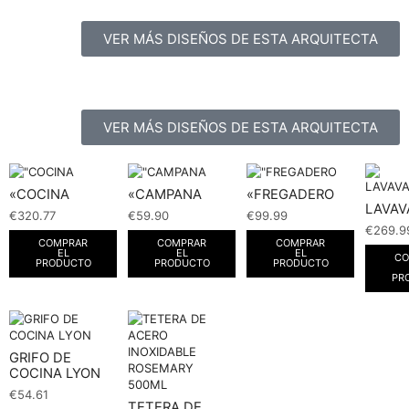
VER MÁS DISEÑOS DE ESTA ARQUITECTA
VER MÁS DISEÑOS DE ESTA ARQUITECTA
«COCINA
«CAMPANA
«FREGADERO
LAVAV
€
320.77
€
59.90
€
99.99
€
269.9
COMPRAR
COMPRAR
COMPRAR
EL
EL
EL
CO
PRODUCTO
PRODUCTO
PRODUCTO
PR
GRIFO DE
COCINA LYON
€
54.61
TETERA DE