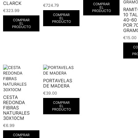
CLARCK
COMPRAR
€
724.79
EL
RAMIT
€
323.99
PRODUCTO
10 TA
COMPRAR
EL
40-60
COMPRAR
PRODUCTO
EL
POR 7
PRODUCTO
GRAMO
€
15.00
CO
PR
PORTAVELAS
DE MADERA
€
39.00
CESTA
REDONDA
COMPRAR
EL
FIBRAS
PRODUCTO
NATURALES
30X10CM
€
6.99
COMPRAR