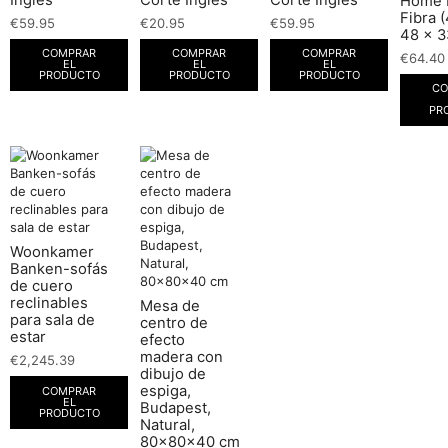
Home 
Fibra 
€
59.95
€
20.95
€
59.95
48 x 3
COMPRAR
COMPRAR
COMPRAR
€
64.40
EL
EL
EL
PRODUCTO
PRODUCTO
PRODUCTO
CO
PR
Woonkamer
Banken-sofás
de cuero
reclinables
Mesa de
para sala de
centro de
estar
efecto
madera con
€
2,245.39
dibujo de
espiga,
COMPRAR
EL
Budapest,
PRODUCTO
Natural,
80x80x40 cm