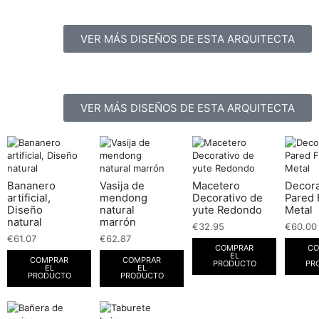
VER MÁS DISEÑOS DE ESTA ARQUITECTA
VER MÁS DISEÑOS DE ESTA ARQUITECTA
Bananero
Vasija de
Macetero
Decor
artificial,
mendong
Decorativo de
Pared 
Diseño
natural
yute Redondo
Metal
natural
marrón
€
32.95
€
60.00
€
61.07
€
62.87
COMPRAR
CO
EL
COMPRAR
COMPRAR
PRODUCTO
PR
EL
EL
PRODUCTO
PRODUCTO