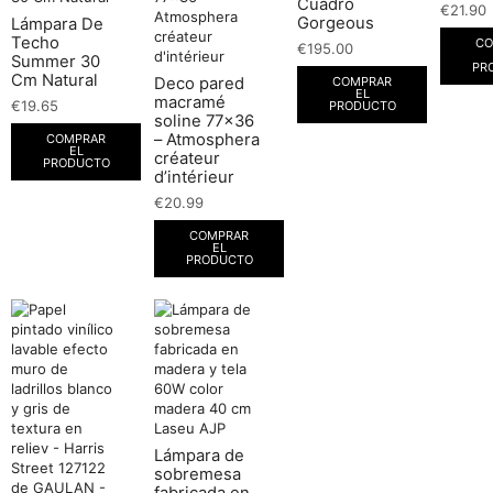
Cuadro
€
21.90
Gorgeous
Lámpara De
Techo
CO
€
195.00
Summer 30
PR
Cm Natural
Deco pared
COMPRAR
EL
macramé
€
19.65
PRODUCTO
soline 77×36
– Atmosphera
COMPRAR
EL
créateur
PRODUCTO
d’intérieur
€
20.99
COMPRAR
EL
PRODUCTO
Lámpara de
sobremesa