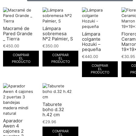
Macramé de
Lámpara
Pared Grande
sobremesa
Lámpara
Florer
_ Tierra
Nº2 Palmier, S
colgante
Ceram
Hozuki –
Marro
€
450.00
€
350.00
pequeña
19x19
COMPRAR
COMPRAR
€
440.00
€
30.95
EL
EL
PRODUCTO
PRODUCTO
COMPRAR
CO
EL
PRODUCTO
PR
Taburete
boho d.32
h.42 cm
Aparador
€
29.96
Awen 4
cajones 2
COMPRAR
EL