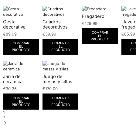
Fregadero
Cesta
Cuadros
Llave 
€
129.99
decorativa
decorativos
fregad
COMPRAR
€
89.99
€
39.99
€
85.99
EL
PRODUCTO
COMPRAR
COMPRAR
CO
EL
EL
PRODUCTO
PRODUCTO
PR
Jarra de
Juego de
ceramica
mesas y sillas
€
30.36
€
179.00
COMPRAR
COMPRAR
EL
EL
PRODUCTO
PRODUCTO
1
2