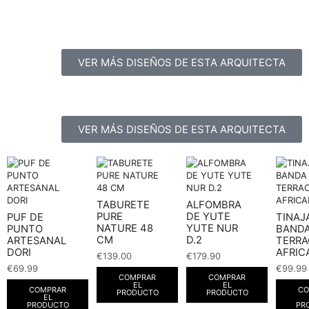
VER MÁS DISEÑOS DE ESTA ARQUITECTA
VER MÁS DISEÑOS DE ESTA ARQUITECTA
TABURETE
ALFOMBRA
PURE
DE YUTE
PUF DE
TINAJ
NATURE 48
YUTE NUR
PUNTO
BAND
CM
D.2
ARTESANAL
TERR
DORI
AFRIC
€
139.00
€
179.90
€
69.99
€
99.99
COMPRAR
COMPRAR
EL
EL
COMPRAR
CO
PRODUCTO
PRODUCTO
EL
PRODUCTO
PR