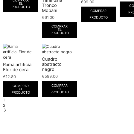
Tillandsia
COMPRAR
€
99.00
EL
Tronco
CO
PRODUCTO
Mopani
COMPRAR
PR
EL
€
61.00
PRODUCTO
COMPRAR
EL
PRODUCTO
Cuadro
abstracto
Rama artificial
negro
Flor de cera
€
599.00
€
12.80
COMPRAR
COMPRAR
EL
EL
PRODUCTO
PRODUCTO
1
2