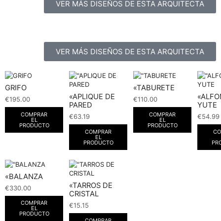
VER MÁS DISEÑOS DE ESTA ARQUITECTA
VER MÁS DISEÑOS DE ESTA ARQUITECTA
GRIFO
«TABURETE
«APLIQUE DE
«ALF
€
195.00
€
110.00
PARED
YUTE
COMPRAR
COMPRAR
€
63.19
€
54.99
EL
EL
PRODUCTO
PRODUCTO
COMPRAR
CO
EL
PRODUCTO
PR
«BALANZA
«TARROS DE
€
330.00
CRISTAL
COMPRAR
€
15.15
EL
PRODUCTO
COMPRAR