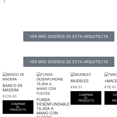
VER MÁS DISEÑOS DE ESTA ARQUITECTA
VER MÁS DISEÑOS DE ESTA ARQUITECTA
MUEBLES
«MAC
BANCO DE
€
88.57
€
78.43
MADERA
COMPRAR
CO
€
229.00
EL
FUNDA
PRODUCTO
PR
DESENFUNDABLE
COMPRAR
EL
TEJIDA A
PRODUCTO
MANO CON