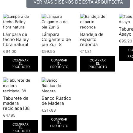
VER MÁS DISEÑOS DE ESTA ARQUITECTA
Tabure
Asayo
Lámpara de
Lámpara
Bandeja de
techo Bailey
Colgante o de
esparto
€
95.20
fibra natural
pie Zuri S
redonda
CO
€
64.00
€
99.95
€
11.81
PR
COMPRAR
COMPRAR
COMPRAR
EL
EL
EL
PRODUCTO
PRODUCTO
PRODUCTO
Taburete de
Banco Rústico
madera
de Madera
reciclada l38
€
217.88
€
47.95
COMPRAR
EL
COMPRAR
PRODUCTO
EL
PRODUCTO