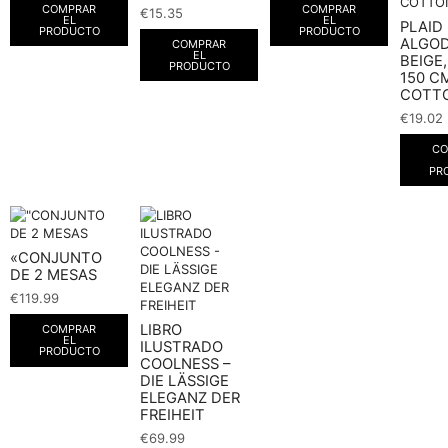
COMPRAR
COMPRAR
€
15.35
EL
EL
PLAID
PRODUCTO
PRODUCTO
ALGO
COMPRAR
EL
BEIGE,
PRODUCTO
150 CM
COTT
€
19.02
CO
PR
«CONJUNTO
DE 2 MESAS
€
119.99
LIBRO
COMPRAR
EL
ILUSTRADO
PRODUCTO
COOLNESS –
DIE LÄSSIGE
ELEGANZ DER
FREIHEIT
€
69.99