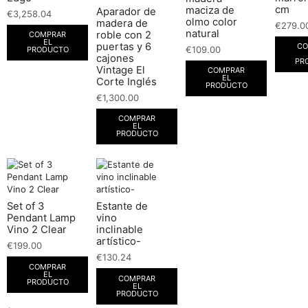
cm
maciza de
Aparador de
€
3,258.04
olmo color
madera de
€
279.0
natural
roble con 2
COMPRAR
EL
puertas y 6
CO
€
109.00
PRODUCTO
cajones
PR
Vintage El
COMPRAR
EL
Corte Inglés
PRODUCTO
€
1,300.00
COMPRAR
EL
PRODUCTO
Set of 3
Estante de
Pendant Lamp
vino
Vino 2 Clear
inclinable
artístico-
€
199.00
€
130.24
COMPRAR
EL
COMPRAR
PRODUCTO
EL
PRODUCTO