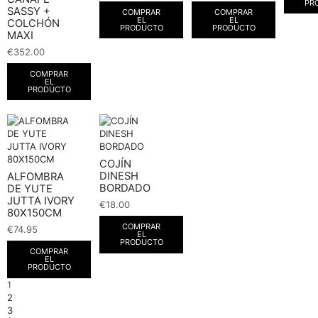
PR
SASSY +
COMPRAR
COMPRAR
EL
EL
COLCHÓN
PRODUCTO
PRODUCTO
MAXI
€
352.00
COMPRAR
EL
PRODUCTO
COJÍN
DINESH
ALFOMBRA
BORDADO
DE YUTE
JUTTA IVORY
€
18.00
80X150CM
COMPRAR
€
74.95
EL
PRODUCTO
COMPRAR
EL
PRODUCTO
1
2
3