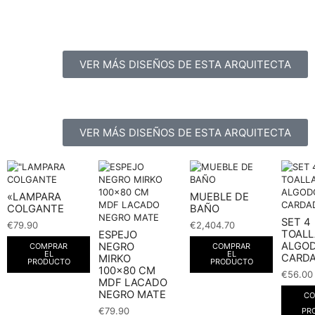
VER MÁS DISEÑOS DE ESTA ARQUITECTA
VER MÁS DISEÑOS DE ESTA ARQUITECTA
«LAMPARA
MUEBLE DE
COLGANTE
BAÑO
SET 4
€
79.90
€
2,404.70
TOALL
ESPEJO
ALGO
NEGRO
COMPRAR
COMPRAR
EL
EL
CARD
MIRKO
PRODUCTO
PRODUCTO
100×80 CM
€
56.00
MDF LACADO
NEGRO MATE
CO
€
79.90
PR