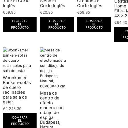
Yute El Corte
Siena El
Orquidea El
Cesta
Inglés
Corte Inglés
Corte Inglés
Home 
Fibra 
€
59.95
€
20.95
€
59.95
48 x 3
COMPRAR
COMPRAR
COMPRAR
€
64.40
EL
EL
EL
PRODUCTO
PRODUCTO
PRODUCTO
CO
PR
Woonkamer
Banken-sofás
de cuero
reclinables
Mesa de
para sala de
centro de
estar
efecto
madera con
€
2,245.39
dibujo de
espiga,
COMPRAR
EL
Budapest,
PRODUCTO
Natural,