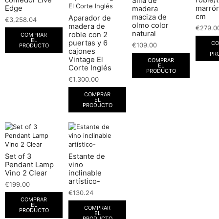
Silla de
Edge
marrón
madera
cm
maciza de
Aparador de
€
3,258.04
olmo color
madera de
€
279.0
natural
roble con 2
COMPRAR
EL
puertas y 6
CO
€
109.00
PRODUCTO
cajones
PR
Vintage El
COMPRAR
EL
Corte Inglés
PRODUCTO
€
1,300.00
COMPRAR
EL
PRODUCTO
Set of 3
Estante de
Pendant Lamp
vino
Vino 2 Clear
inclinable
artístico-
€
199.00
€
130.24
COMPRAR
EL
COMPRAR
PRODUCTO
EL
PRODUCTO