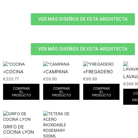
VER MÁS DISEÑOS DE ESTA ARQUITECTA
VER MÁS DISEÑOS DE ESTA ARQUITECTA
«COCINA
«CAMPANA
«FREGADERO
LAVAV
€
320.77
€
59.90
€
99.99
€
269.9
COMPRAR
COMPRAR
COMPRAR
EL
EL
EL
CO
PRODUCTO
PRODUCTO
PRODUCTO
PR
GRIFO DE
COCINA LYON