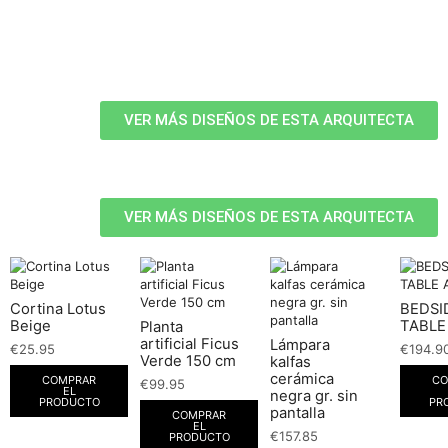
VER MÁS DISEÑOS DE ESTA ARQUITECTA
VER MÁS DISEÑOS DE ESTA ARQUITECTA
Cortina Lotus
BEDSI
Beige
TABLE
Planta
artificial Ficus
Lámpara
€
25.95
€
194.9
Verde 150 cm
kalfas
cerámica
COMPRAR
CO
€
99.95
EL
negra gr. sin
PRODUCTO
PR
pantalla
COMPRAR
EL
€
157.85
PRODUCTO