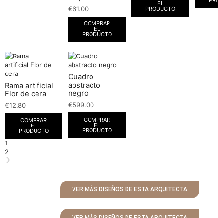
PR
EL
€
61.00
PRODUCTO
COMPRAR
EL
PRODUCTO
Cuadro
abstracto
Rama artificial
negro
Flor de cera
€
599.00
€
12.80
COMPRAR
COMPRAR
EL
EL
PRODUCTO
PRODUCTO
1
2
VER MÁS DISEÑOS DE ESTA ARQUITECTA
VER MÁS DISEÑOS DE ESTA ARQUITECTA