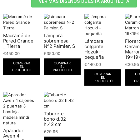
VER MÁS DISEÑOS DE ESTA ARQUITECTA
Macramé de
Lámpara
Pared Grande
sobremesa
Lámpara
Florer
_ Tierra
Nº2 Palmier, S
colgante
Ceram
Hozuki –
Marro
€
450.00
€
350.00
pequeña
19x19
COMPRAR
COMPRAR
€
440.00
€
30.95
EL
EL
PRODUCTO
PRODUCTO
COMPRAR
CO
EL
PRODUCTO
PR
Taburete
boho d.32
h.42 cm
Aparador
€
29.96
Awen 4