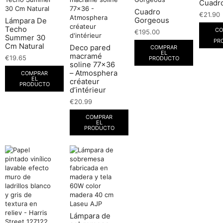
Cuadro
Cuadro
€
21.90
Gorgeous
Lámpara De
Techo
CO
€
195.00
Summer 30
PR
Cm Natural
Deco pared
COMPRAR
EL
macramé
€
19.65
PRODUCTO
soline 77×36
– Atmosphera
COMPRAR
EL
créateur
PRODUCTO
d’intérieur
€
20.99
COMPRAR
EL
PRODUCTO
Lámpara de