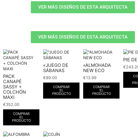
VER MÁS DISEÑOS DE ESTA ARQUITECTA
VER MÁS DISEÑOS DE ESTA ARQUITECTA
PIE D
«JUEGO DE
«ALMOHADA
€
243.2
SÁBANAS
NEW ECO
PACK
CO
€
89.00
€
13.99
CANAPÉ
PR
SASSY +
COMPRAR
COMPRAR
EL
EL
COLCHÓN
PRODUCTO
PRODUCTO
MAXI
€
352.00
COMPRAR
EL
PRODUCTO