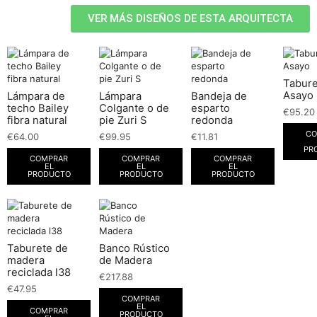
VER MÁS DISEÑOS DE ESTA ARQUITECTA
Tabure
Asayo
Lámpara de
Lámpara
Bandeja de
techo Bailey
Colgante o de
esparto
€
95.20
fibra natural
pie Zuri S
redonda
CO
€
64.00
€
99.95
€
11.81
PR
COMPRAR
COMPRAR
COMPRAR
EL
EL
EL
PRODUCTO
PRODUCTO
PRODUCTO
Taburete de
Banco Rústico
madera
de Madera
reciclada l38
€
217.88
€
47.95
COMPRAR
EL
COMPRAR
PRODUCTO