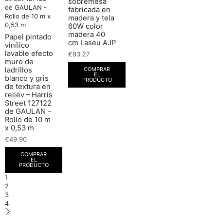
sobremesa
fabricada en
madera y tela
60W color
madera 40
Papel pintado
cm Laseu AJP
vinílico
lavable efecto
€
83.27
muro de
COMPRAR
ladrillos
EL
blanco y gris
PRODUCTO
de textura en
reliev – Harris
Street 127122
de GAULAN –
Rollo de 10 m
x 0,53 m
€
49.90
COMPRAR
EL
PRODUCTO
1
2
3
4