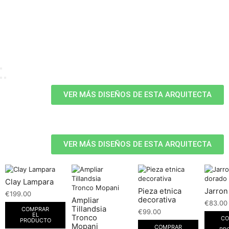
VER MÁS DISEÑOS DE ESTA ARQUITECTA
VER MÁS DISEÑOS DE ESTA ARQUITECTA
Clay Lampara
Pieza etnica
Jarron
€
199.00
decorativa
Ampliar
€
83.00
Tillandsia
COMPRAR
€
99.00
EL
Tronco
CO
PRODUCTO
Mopani
COMPRAR