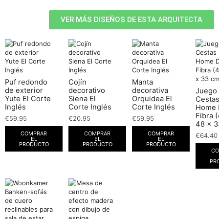
VER MÁS DISEÑOS DE ESTA ARQUITECTA
Puf redondo
Cojín
Manta
de exterior
decorativo
decorativa
Juego
Yute El Corte
Siena El
Orquidea El
Cesta
Inglés
Corte Inglés
Corte Inglés
Home 
Fibra 
€
59.95
€
20.95
€
59.95
48 x 3
COMPRAR
COMPRAR
COMPRAR
€
64.40
EL
EL
EL
PRODUCTO
PRODUCTO
PRODUCTO
CO
PR