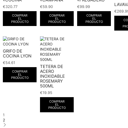
LAVAV
€
320.77
€
59.90
€
99.99
€
269.9
COMPRAR
COMPRAR
COMPRAR
EL
EL
EL
CO
PRODUCTO
PRODUCTO
PRODUCTO
PR
GRIFO DE
COCINA LYON
€
54.61
TETERA DE
ACERO
COMPRAR
EL
INOXIDABLE
PRODUCTO
ROSEMARY
500ML
€
19.95
COMPRAR
EL
PRODUCTO
1
2