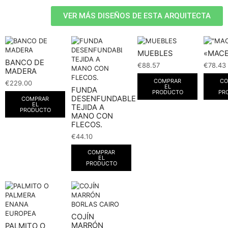
VER MÁS DISEÑOS DE ESTA ARQUITECTA
MUEBLES
«MAC
BANCO DE
€
88.57
€
78.43
MADERA
COMPRAR
CO
€
229.00
EL
FUNDA
PRODUCTO
PR
DESENFUNDABLE
COMPRAR
EL
TEJIDA A
PRODUCTO
MANO CON
FLECOS.
€
44.10
COMPRAR
EL
PRODUCTO
COJÍN
MARRÓN
PALMITO O