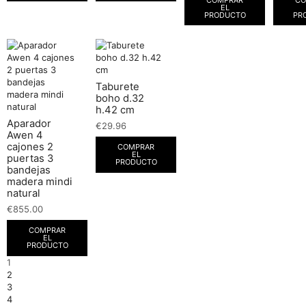
EL
PRODUCTO
PR
Taburete
boho d.32
h.42 cm
Aparador
€
29.96
Awen 4
cajones 2
COMPRAR
EL
puertas 3
PRODUCTO
bandejas
madera mindi
natural
€
855.00
COMPRAR
EL
PRODUCTO
1
2
3
4