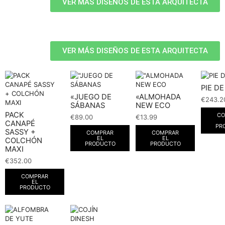
VER MÁS DISEÑOS DE ESTA ARQUITECTA
VER MÁS DISEÑOS DE ESTA ARQUITECTA
PIE D
«JUEGO DE
«ALMOHADA
€
243.2
SÁBANAS
NEW ECO
PACK
CO
€
89.00
€
13.99
CANAPÉ
PR
SASSY +
COMPRAR
COMPRAR
EL
EL
COLCHÓN
PRODUCTO
PRODUCTO
MAXI
€
352.00
COMPRAR
EL
PRODUCTO