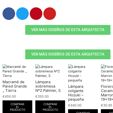
VER MÁS DISEÑOS DE ESTA ARQUITECTA
VER MÁS DISEÑOS DE ESTA ARQUITECTA
Macramé de
Lámpara
Pared Grande
sobremesa
Lámpara
Florer
_ Tierra
Nº2 Palmier, S
colgante
Ceram
Hozuki –
Marro
€
450.00
€
350.00
pequeña
19x19
COMPRAR
COMPRAR
€
440.00
€
30.95
EL
EL
PRODUCTO
PRODUCTO
COMPRAR
CO