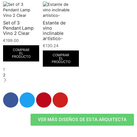
Set of 3
Estante de
Pendant Lamp
vino
Vino 2 Clear
inclinable
artístico-
€
199.00
€
130.24
COMPRAR
EL
COMPRAR
PRODUCTO
EL
PRODUCTO
1
2
VER MÁS DISEÑOS DE ESTA ARQUITECTA