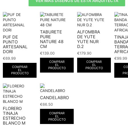
VER MÁS DISEÑOS DE ESTA ARQUITECTA
TABURETE
ALFOMBRA
PURE
DE YUTE
PUF DE
TINAJ
NATURE 48
YUTE NUR
PUNTO
BAND
CM
D.2
ARTESANAL
TERR
DORI
AFRIC
€
139.00
€
179.90
€
69.99
€
99.99
COMPRAR
COMPRAR
EL
EL
COMPRAR
CO
PRODUCTO
PRODUCTO
EL
PRODUCTO
PR
CANDELABRO
€
66.50
FLORERO
TINAJA
COMPRAR
EL
ESTRECHO
PRODUCTO
BLANCO M