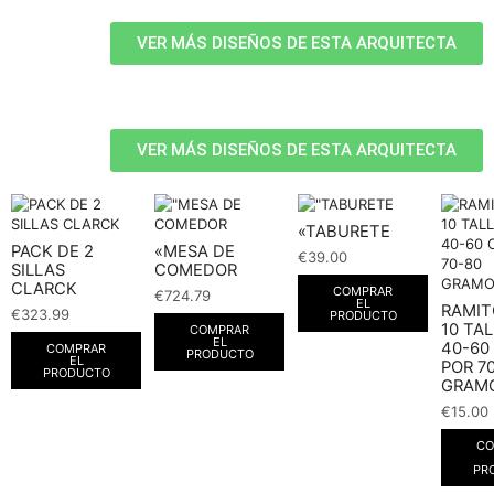
VER MÁS DISEÑOS DE ESTA ARQUITECTA
VER MÁS DISEÑOS DE ESTA ARQUITECTA
«TABURETE
PACK DE 2
«MESA DE
€
39.00
SILLAS
COMEDOR
CLARCK
COMPRAR
€
724.79
EL
RAMIT
€
323.99
PRODUCTO
10 TA
COMPRAR
EL
40-60
COMPRAR
PRODUCTO
EL
POR 7
PRODUCTO
GRAMO
€
15.00
CO
PR