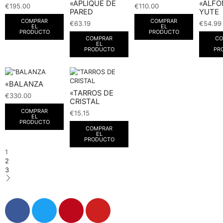
«APLIQUE DE
«ALF
€
195.00
€
110.00
PARED
YUTE
COMPRAR
COMPRAR
€
63.19
€
54.99
EL
EL
PRODUCTO
PRODUCTO
COMPRAR
CO
EL
PRODUCTO
PR
«BALANZA
«TARROS DE
€
330.00
CRISTAL
COMPRAR
€
15.15
EL
PRODUCTO
COMPRAR
EL
PRODUCTO
1
2
3