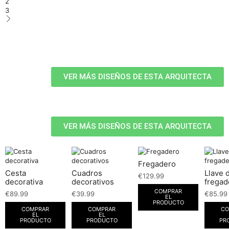
2
3
VER MÁS DISEÑOS DE ESTA ARQUITECTA
VER MÁS DISEÑOS DE ESTA ARQUITECTA
Fregadero
Cesta
Cuadros
Llave 
€
129.99
decorativa
decorativos
fregad
COMPRAR
€
89.99
€
39.99
€
85.99
EL
PRODUCTO
COMPRAR
COMPRAR
CO
EL
EL
PRODUCTO
PRODUCTO
PR