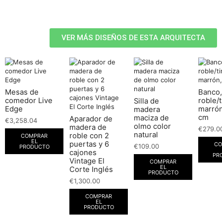
VER MÁS DISEÑOS DE ESTA ARQUITECTA
Mesas de
Banco,
comedor Live
roble/t
Silla de
Edge
marrón
madera
cm
maciza de
Aparador de
€
3,258.04
olmo color
madera de
€
279.0
natural
roble con 2
COMPRAR
EL
puertas y 6
CO
€
109.00
PRODUCTO
cajones
PR
Vintage El
COMPRAR
EL
Corte Inglés
PRODUCTO
€
1,300.00
COMPRAR
EL
PRODUCTO