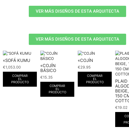
VER MÁS DISEÑOS DE ESTA ARQUITECTA
VER MÁS DISEÑOS DE ESTA ARQUITECTA
«SOFÁ KUMU
«COJÍN
«COJÍN
€
1,053.00
€
29.95
BÁSICO
COMPRAR
COMPRAR
€
15.35
EL
EL
PLAID
PRODUCTO
PRODUCTO
ALGO
COMPRAR
EL
BEIGE,
PRODUCTO
150 CM
COTT
€
19.02
CO
PR