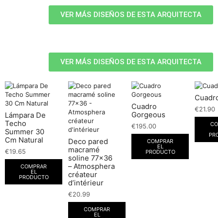
VER MÁS DISEÑOS DE ESTA ARQUITECTA
VER MÁS DISEÑOS DE ESTA ARQUITECTA
Cuadro
Cuadro
€
21.90
Gorgeous
Lámpara De
Techo
CO
€
195.00
Summer 30
PR
Cm Natural
Deco pared
COMPRAR
EL
macramé
€
19.65
PRODUCTO
soline 77×36
– Atmosphera
COMPRAR
EL
créateur
PRODUCTO
d’intérieur
€
20.99
COMPRAR
EL