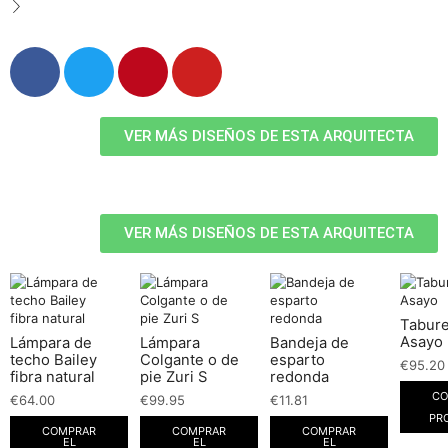
VER MÁS DISEÑOS DE ESTA ARQUITECTA
VER MÁS DISEÑOS DE ESTA ARQUITECTA
Tabure
Asayo
Lámpara de
Lámpara
Bandeja de
techo Bailey
Colgante o de
esparto
€
95.20
fibra natural
pie Zuri S
redonda
CO
€
64.00
€
99.95
€
11.81
PR
COMPRAR
COMPRAR
COMPRAR
EL
EL
EL