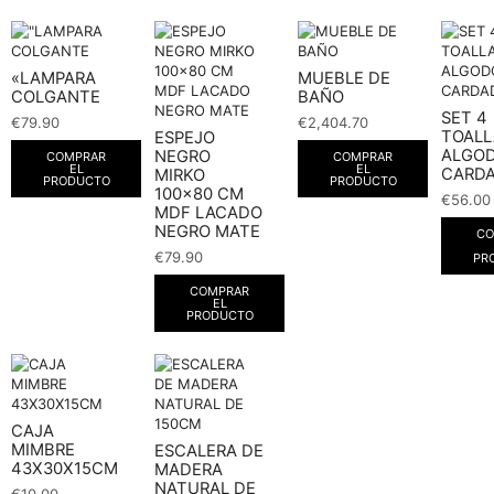
«LAMPARA
MUEBLE DE
COLGANTE
BAÑO
SET 4
€
79.90
€
2,404.70
TOALL
ESPEJO
ALGO
NEGRO
COMPRAR
COMPRAR
EL
EL
CARD
MIRKO
PRODUCTO
PRODUCTO
100×80 CM
€
56.00
MDF LACADO
NEGRO MATE
CO
€
79.90
PR
COMPRAR
EL
PRODUCTO
CAJA
MIMBRE
ESCALERA DE
43X30X15CM
MADERA
NATURAL DE