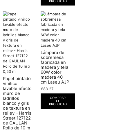
PRODUCTO
Lámpara de
sobremesa
fabricada en
madera y tela
60W color
madera 40
Papel pintado
cm Laseu AJP
vinílico
lavable efecto
€
83.27
muro de
COMPRAR
ladrillos
EL
blanco y gris
PRODUCTO
de textura en
reliev – Harris
Street 127122
de GAULAN –
Rollo de 10 m