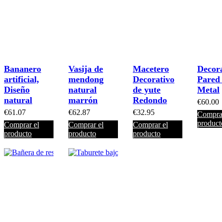
Bananero
Vasija de
Macetero
Decor
artificial,
mendong
Decorativo
Pared
Diseño
natural
de yute
Metal
natural
marrón
Redondo
€
60.00
€
61.07
€
62.87
€
32.95
Comprar
product
Comprar el
Comprar el
Comprar el
producto
producto
producto