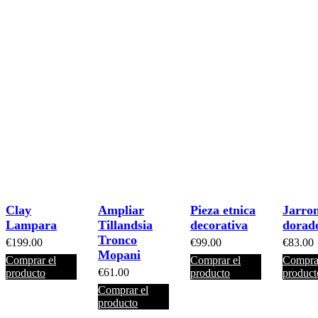
Clay
Ampliar
Pieza etnica
Jarro
Lampara
Tillandsia
decorativa
dorad
Tronco
€
199.00
€
99.00
€
83.00
Mopani
Comprar el
Comprar el
Comprar
€
61.00
producto
producto
product
Comprar el
producto