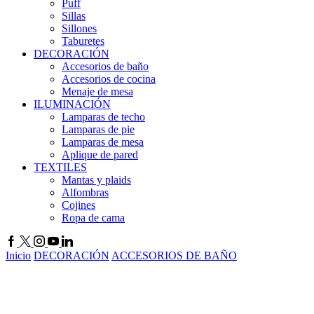
Puff
Sillas
Sillones
Taburetes
DECORACIÓN
Accesorios de baño
Accesorios de cocina
Menaje de mesa
ILUMINACIÓN
Lamparas de techo
Lamparas de pie
Lamparas de mesa
Aplique de pared
TEXTILES
Mantas y plaids
Alfombras
Cojines
Ropa de cama
Facebook
Twitter
Instagram
Youtube
Linkedin
Inicio
DECORACIÓN
ACCESORIOS DE BAÑO