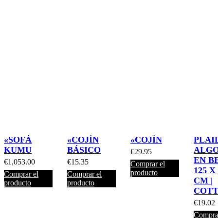
«SOFÁ
«COJÍN
«COJÍN
PLAI
KUMU
BÁSICO
ALG
€
29.95
EN B
€
1,053.00
€
15.35
Comprar el
125 X
producto
Comprar el
Comprar el
CM |
producto
producto
COT
€
19.02
Comprar