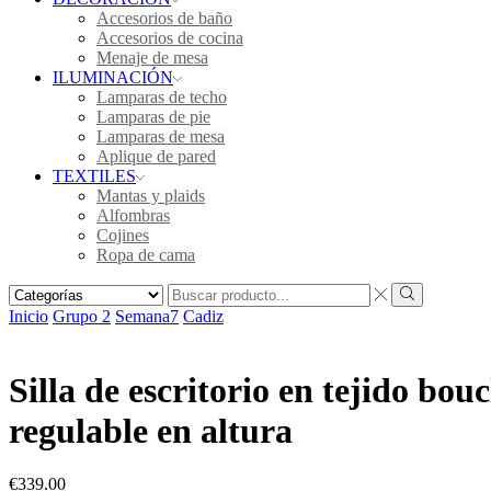
Accesorios de baño
Accesorios de cocina
Menaje de mesa
ILUMINACIÓN
Lamparas de techo
Lamparas de pie
Lamparas de mesa
Aplique de pared
TEXTILES
Mantas y plaids
Alfombras
Cojines
Ropa de cama
Inicio
Grupo 2
Semana7
Cadiz
Silla de escritorio en tejido bouc
regulable en altura
€
339.00