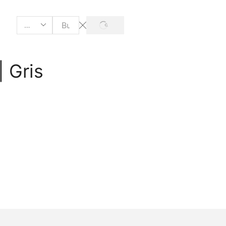
SEARCH
Search
input
| Gris