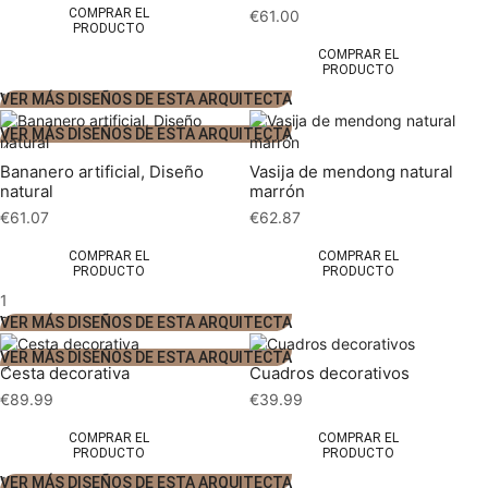
COMPRAR EL
€
61.00
PRODUCTO
COMPRAR EL
PRODUCTO
1
VER MÁS DISEÑOS DE ESTA ARQUITECTA
2
VER MÁS DISEÑOS DE ESTA ARQUITECTA
Bananero artificial, Diseño
Vasija de mendong natural
natural
marrón
€
61.07
€
62.87
COMPRAR EL
COMPRAR EL
PRODUCTO
PRODUCTO
1
2
VER MÁS DISEÑOS DE ESTA ARQUITECTA
3
VER MÁS DISEÑOS DE ESTA ARQUITECTA
Cesta decorativa
Cuadros decorativos
€
89.99
€
39.99
COMPRAR EL
COMPRAR EL
PRODUCTO
PRODUCTO
1
VER MÁS DISEÑOS DE ESTA ARQUITECTA