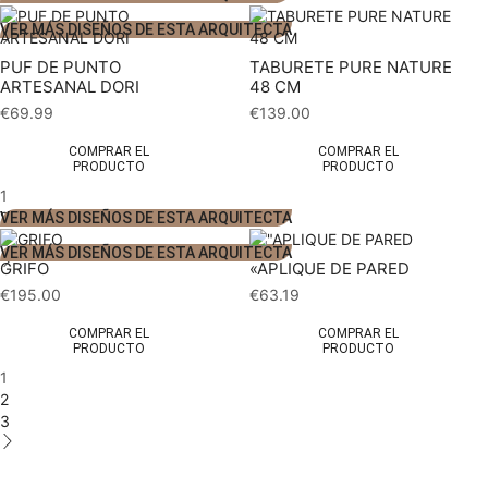
2
VER MÁS DISEÑOS DE ESTA ARQUITECTA
PUF DE PUNTO
TABURETE PURE NATURE
ARTESANAL DORI
48 CM
€
69.99
€
139.00
COMPRAR EL
COMPRAR EL
PRODUCTO
PRODUCTO
1
2
VER MÁS DISEÑOS DE ESTA ARQUITECTA
3
VER MÁS DISEÑOS DE ESTA ARQUITECTA
GRIFO
«APLIQUE DE PARED
€
195.00
€
63.19
COMPRAR EL
COMPRAR EL
PRODUCTO
PRODUCTO
1
2
3