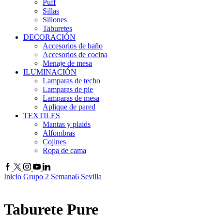
Puff
Sillas
Sillones
Taburetes
DECORACIÓN
Accesorios de baño
Accesorios de cocina
Menaje de mesa
ILUMINACIÓN
Lamparas de techo
Lamparas de pie
Lamparas de mesa
Aplique de pared
TEXTILES
Mantas y plaids
Alfombras
Cojines
Ropa de cama
Inicio
Grupo 2
Semana6
Sevilla
Taburete Pure