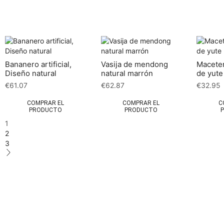
Bananero artificial,
Vasija de mendong
Maceter
Diseño natural
natural marrón
de yut
€
61.07
€
62.87
€
32.95
COMPRAR EL
COMPRAR EL
C
PRODUCTO
PRODUCTO
1
2
3