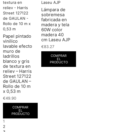
Lámpara de
sobremesa
fabricada en
madera y tela
60W color
madera 40
Papel pintado
cm Laseu AJP
vinílico
lavable efecto
€
83.27
muro de
COMPRAR
ladrillos
EL
blanco y gris
PRODUCTO
de textura en
reliev – Harris
Street 127122
de GAULAN –
Rollo de 10 m
x 0,53 m
€
49.90
COMPRAR
EL
PRODUCTO
1
2
3