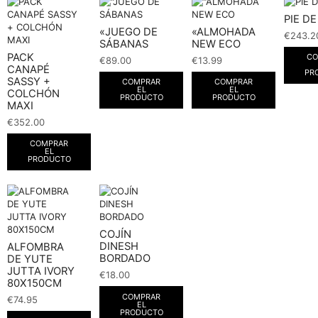
PIE D
«JUEGO DE
«ALMOHADA
€
243.2
SÁBANAS
NEW ECO
PACK
CO
€
89.00
€
13.99
CANAPÉ
PR
SASSY +
COMPRAR
COMPRAR
EL
EL
COLCHÓN
PRODUCTO
PRODUCTO
MAXI
€
352.00
COMPRAR
EL
PRODUCTO
COJÍN
DINESH
ALFOMBRA
BORDADO
DE YUTE
JUTTA IVORY
€
18.00
80X150CM
COMPRAR
€
74.95
EL
PRODUCTO