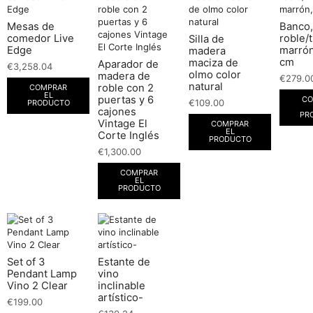
Mesas de
Banco,
comedor Live
roble/t
Silla de
Edge
marrón
madera
cm
maciza de
Aparador de
€
3,258.04
olmo color
madera de
€
279.0
natural
roble con 2
COMPRAR
EL
puertas y 6
CO
€
109.00
PRODUCTO
cajones
PR
Vintage El
COMPRAR
EL
Corte Inglés
PRODUCTO
€
1,300.00
COMPRAR
EL
PRODUCTO
Set of 3
Estante de
Pendant Lamp
vino
Vino 2 Clear
inclinable
artístico-
€
199.00