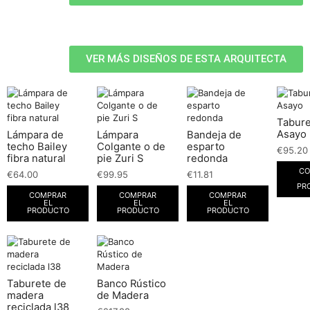
VER MÁS DISEÑOS DE ESTA ARQUITECTA
Tabure
Asayo
Lámpara de
Lámpara
Bandeja de
techo Bailey
Colgante o de
esparto
€
95.20
fibra natural
pie Zuri S
redonda
CO
€
64.00
€
99.95
€
11.81
PR
COMPRAR
COMPRAR
COMPRAR
EL
EL
EL
PRODUCTO
PRODUCTO
PRODUCTO
Taburete de
Banco Rústico
madera
de Madera
reciclada l38