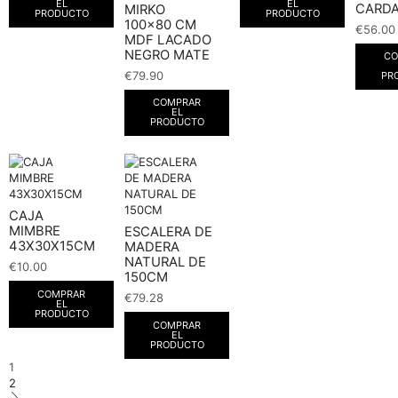
EL
EL
CARD
MIRKO
PRODUCTO
PRODUCTO
100×80 CM
€
56.00
MDF LACADO
NEGRO MATE
CO
€
79.90
PR
COMPRAR
EL
PRODUCTO
CAJA
MIMBRE
ESCALERA DE
43X30X15CM
MADERA
NATURAL DE
€
10.00
150CM
COMPRAR
€
79.28
EL
PRODUCTO
COMPRAR
EL
PRODUCTO
1
2