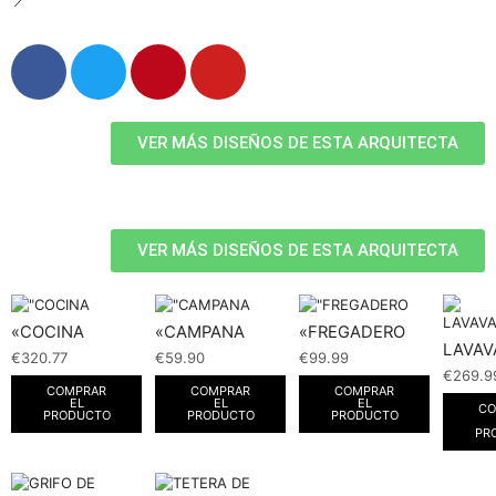
VER MÁS DISEÑOS DE ESTA ARQUITECTA
VER MÁS DISEÑOS DE ESTA ARQUITECTA
«COCINA
«CAMPANA
«FREGADERO
LAVAV
€
320.77
€
59.90
€
99.99
€
269.9
COMPRAR
COMPRAR
COMPRAR
EL
EL
EL
CO
PRODUCTO
PRODUCTO
PRODUCTO
PR