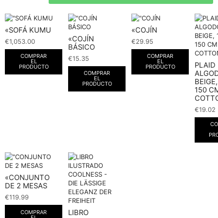
«SOFÁ KUMU
«COJÍN
«COJÍN
€
1,053.00
€
29.95
BÁSICO
COMPRAR
COMPRAR
€
15.35
EL
EL
PLAID
PRODUCTO
PRODUCTO
ALGO
COMPRAR
EL
BEIGE,
PRODUCTO
150 CM
COTT
€
19.02
CO
PR
«CONJUNTO
DE 2 MESAS
€
119.99
LIBRO
COMPRAR
EL