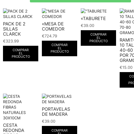
«TABURETE
PACK DE 2
«MESA DE
€
39.00
SILLAS
COMEDOR
CLARCK
COMPRAR
€
724.79
EL
RAMIT
€
323.99
PRODUCTO
10 TA
COMPRAR
EL
40-60
COMPRAR
PRODUCTO
EL
POR 7
PRODUCTO
GRAMO
€
15.00
CO
PR
PORTAVELAS
DE MADERA
€
39.00
CESTA
REDONDA
COMPRAR
EL