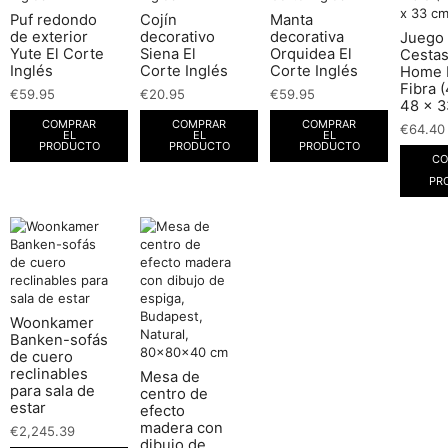
Puf redondo
Cojín
Manta
de exterior
decorativo
decorativa
Juego
Yute El Corte
Siena El
Orquidea El
Cesta
Inglés
Corte Inglés
Corte Inglés
Home 
Fibra 
€
59.95
€
20.95
€
59.95
48 x 3
COMPRAR
COMPRAR
COMPRAR
€
64.40
EL
EL
EL
PRODUCTO
PRODUCTO
PRODUCTO
CO
PR
Woonkamer
Banken-sofás
de cuero
reclinables
Mesa de
para sala de
centro de
estar
efecto
madera con
€
2,245.39
dibujo de