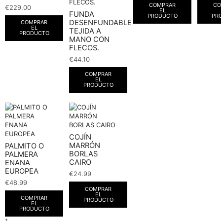
COMPRAR
CO
€
229.00
EL
FUNDA
PRODUCTO
PR
DESENFUNDABLE
COMPRAR
EL
TEJIDA A
PRODUCTO
MANO CON
FLECOS.
€
44.10
COMPRAR
EL
PRODUCTO
COJÍN
MARRÓN
PALMITO O
BORLAS
PALMERA
CAIRO
ENANA
EUROPEA
€
24.99
€
48.99
COMPRAR
EL
COMPRAR
PRODUCTO
EL
PRODUCTO
1