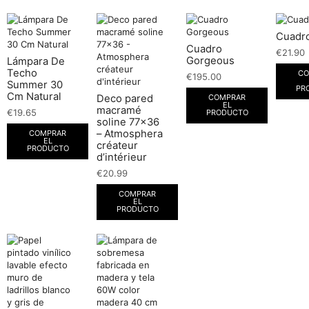
Cuadro
Cuadro
€
21.90
Gorgeous
Lámpara De
Techo
CO
€
195.00
Summer 30
PR
Cm Natural
Deco pared
COMPRAR
EL
macramé
€
19.65
PRODUCTO
soline 77×36
– Atmosphera
COMPRAR
EL
créateur
PRODUCTO
d’intérieur
€
20.99
COMPRAR
EL
PRODUCTO