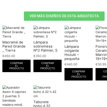
VER MÁS DISEÑOS DE ESTA ARQUITECTA
Macramé de
Lámpara
Pared Grande
sobremesa
Lámpara
Florer
_ Tierra
Nº2 Palmier, S
colgante
Ceram
Hozuki –
Marro
€
450.00
€
350.00
pequeña
19x19
COMPRAR
COMPRAR
€
440.00
€
30.95
EL
EL
PRODUCTO
PRODUCTO
COMPRAR
CO
EL
PRODUCTO
PR
Taburete
boho d.32