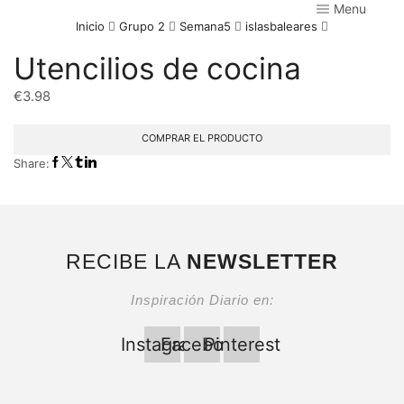
Menu
Inicio
Grupo 2
Semana5
islasbaleares
Utencilios de cocina
€
3.98
COMPRAR EL PRODUCTO
Share:
RECIBE LA
NEWSLETTER
Inspiración Diario en:
Instagram
Facebook
Pinterest