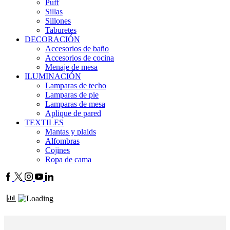
Puff
Sillas
Sillones
Taburetes
DECORACIÓN
Accesorios de baño
Accesorios de cocina
Menaje de mesa
ILUMINACIÓN
Lamparas de techo
Lamparas de pie
Lamparas de mesa
Aplique de pared
TEXTILES
Mantas y plaids
Alfombras
Cojines
Ropa de cama