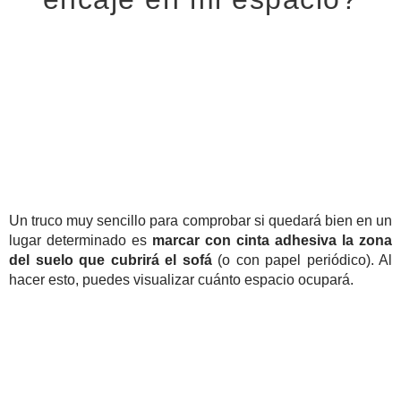
Mide el espacio del que dispones y asegúrate de que el
sofá se adapta bien
.
Paso 1:
Asegúrate de que el sofá encaje en tu espacio.
Un truco muy sencillo para comprobar si quedará bien en un
lugar determinado es
marcar con cinta adhesiva la zona
del suelo que cubrirá el sofá
(o con papel periódico). Al
hacer esto, puedes visualizar cuánto espacio ocupará.
Paso 2:
Verifica que el sofá se ajuste a todas las entradas y
puertas. Mide la altura (A) y el ancho (B) de todas las
puertas y pasillos.