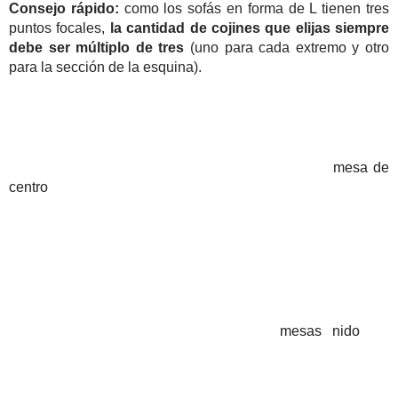
Consejo rápido:
como los sofás en forma de L tienen tres
puntos focales,
la cantidad de cojines que elijas siempre
debe ser múltiplo de tres
(uno para cada extremo y otro
para la sección de la esquina).
2. Apuesta por una mesa de centro complementaria
El problema con un sofá en forma de L es que la
mesa de
centro
debe ser
lo suficientemente grande
para que todas
las personas sentadas tengan acceso a ella.
Consejo rápido:
si tienes miedo de que una sola mesa sea
demasiado grande, puedes optar por
mesas nido
. Te
ofrecerán más modularidad y
podrás moverlas según tus
necesidades.