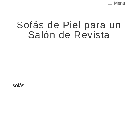
Menu
Sofás de Piel para un
Salón de Revista
Sofás de piel; no hay nada mejor cuando se trata de infundir
carácter en la sala de estar. Te mostramos nuestros 12 sofás
de cuero favoritos (y para todos los presupuestos).
Los
sofás
son el punto focal de la sala de estar. Además, la
mayoría de las veces, es donde pasamos la mayor parte del
tiempo en casa, por lo que tiene sentido invertir en algo
que
dure y mejore aún más con la edad.
Y pocos muebles, son más elegantes y resistentes que
un
sofá de piel.