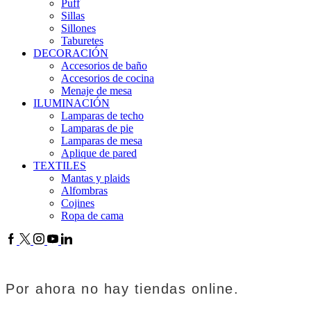
Puff
Sillas
Sillones
Taburetes
DECORACIÓN
Accesorios de baño
Accesorios de cocina
Menaje de mesa
ILUMINACIÓN
Lamparas de techo
Lamparas de pie
Lamparas de mesa
Aplique de pared
TEXTILES
Mantas y plaids
Alfombras
Cojines
Ropa de cama
Por ahora no hay tiendas online.