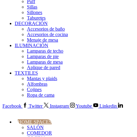
Puff
Sillas
Sillones
Taburetes
DECORACIÓN
Accesorios de baño
Accesorios de cocina
Menaje de mesa
ILUMINACIÓN
Lamparas de techo
Lamparas de pie
Lamparas de mesa
Aplique de pared
TEXTILES
Mantas y plaids
Alfombras
Cojines
Ropa de cama
Facebook
Twitter
Instagram
Youtube
Linkedin
HOME SPACES
SALÓN
COMEDOR