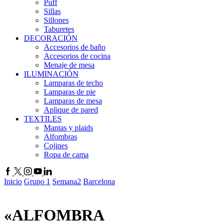
Puff
Sillas
Sillones
Taburetes
DECORACIÓN
Accesorios de baño
Accesorios de cocina
Menaje de mesa
ILUMINACIÓN
Lamparas de techo
Lamparas de pie
Lamparas de mesa
Aplique de pared
TEXTILES
Mantas y plaids
Alfombras
Cojines
Ropa de cama
Inicio
Grupo 1
Semana2
Barcelona
«ALFOMBRA