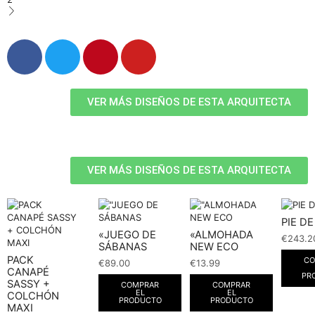
VER MÁS DISEÑOS DE ESTA ARQUITECTA
VER MÁS DISEÑOS DE ESTA ARQUITECTA
PIE D
«JUEGO DE
«ALMOHADA
€
243.2
SÁBANAS
NEW ECO
PACK
CO
€
89.00
€
13.99
CANAPÉ
PR
SASSY +
COMPRAR
COMPRAR
EL
EL
COLCHÓN
PRODUCTO
PRODUCTO
MAXI