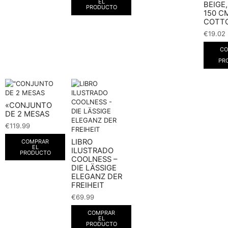
EL
BEIGE,
PRODUCTO
150 CM
COTT
€
19.02
CO
PR
«CONJUNTO
DE 2 MESAS
€
119.99
LIBRO
COMPRAR
EL
ILUSTRADO
PRODUCTO
COOLNESS –
DIE LÄSSIGE
ELEGANZ DER
FREIHEIT
€
69.99
COMPRAR
EL
PRODUCTO