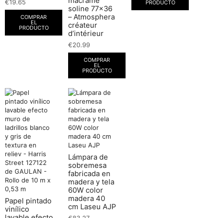
macramé
€
19.65
PRODUCTO
soline 77×36
– Atmosphera
COMPRAR
EL
créateur
PRODUCTO
d’intérieur
€
20.99
COMPRAR
EL
PRODUCTO
Lámpara de
sobremesa
fabricada en
madera y tela
60W color
madera 40
Papel pintado
cm Laseu AJP
vinílico
lavable efecto
€
83.27