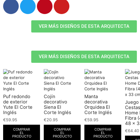
VER MÁS DISEÑOS DE ESTA ARQUITECTA
VER MÁS DISEÑOS DE ESTA ARQUITECTA
Puf redondo
Cojín
Manta
de exterior
decorativo
decorativa
Juego
Yute El Corte
Siena El
Orquidea El
Cesta
Inglés
Corte Inglés
Corte Inglés
Home 
Fibra 
€
59.95
€
20.95
€
59.95
48 x 3
COMPRAR
COMPRAR
COMPRAR
€
64.40
EL
EL
EL
PRODUCTO
PRODUCTO
PRODUCTO