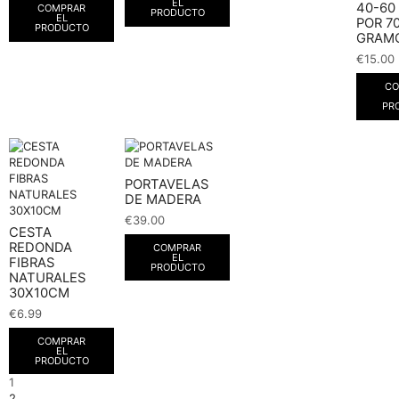
EL
40-60
COMPRAR
PRODUCTO
EL
POR 7
PRODUCTO
GRAMO
€
15.00
CO
PR
PORTAVELAS
DE MADERA
€
39.00
CESTA
REDONDA
COMPRAR
EL
FIBRAS
PRODUCTO
NATURALES
30X10CM
€
6.99
COMPRAR
EL
PRODUCTO
1
2