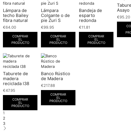
Tabure
Asayo
Lámpara de
Lámpara
Bandeja de
techo Bailey
Colgante o de
esparto
€
95.20
fibra natural
pie Zuri S
redonda
CO
€
64.00
€
99.95
€
11.81
PR
COMPRAR
COMPRAR
COMPRAR
EL
EL
EL
PRODUCTO
PRODUCTO
PRODUCTO
Taburete de
Banco Rústico
madera
de Madera
reciclada l38
€
217.88
€
47.95
COMPRAR
EL
COMPRAR
PRODUCTO
EL
PRODUCTO
1
2
3