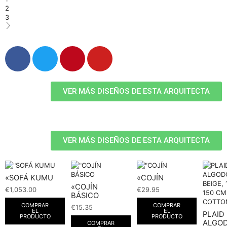
2
3
VER MÁS DISEÑOS DE ESTA ARQUITECTA
VER MÁS DISEÑOS DE ESTA ARQUITECTA
«SOFÁ KUMU
«COJÍN
«COJÍN
€
1,053.00
€
29.95
BÁSICO
COMPRAR
COMPRAR
€
15.35
EL
EL
PLAID
PRODUCTO
PRODUCTO
ALGO
COMPRAR