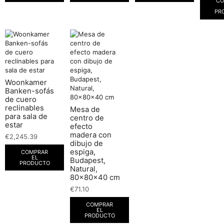
CO
PR
Woonkamer
Banken-sofás
de cuero
reclinables
Mesa de
para sala de
centro de
estar
efecto
madera con
€
2,245.39
dibujo de
espiga,
COMPRAR
EL
Budapest,
PRODUCTO
Natural,
80x80x40 cm
€
71.10
COMPRAR
EL
PRODUCTO