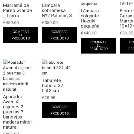
Macramé de
Lámpara
Pared Grande
sobremesa
Lámpara
Florer
_ Tierra
Nº2 Palmier, S
colgante
Ceram
Hozuki –
Marro
€
450.00
€
350.00
pequeña
19x19
COMPRAR
COMPRAR
€
440.00
€
30.95
EL
EL
PRODUCTO
PRODUCTO
COMPRAR
CO
EL
PRODUCTO
PR
Taburete
boho d.32
h.42 cm
Aparador
€
29.96
Awen 4
cajones 2
COMPRAR
EL
puertas 3
PRODUCTO
bandejas
madera mindi
natural
€
855.00