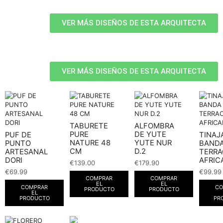
VER MÁS DISEÑOS DE ESTA ARQUITECTA
VER MÁS DISEÑOS DE ESTA ARQUITECTA
TABURETE
ALFOMBRA
PURE
DE YUTE
PUF DE
TINAJ
NATURE 48
YUTE NUR
PUNTO
BAND
CM
D.2
ARTESANAL
TERR
DORI
AFRIC
€
139.00
€
179.90
€
69.99
€
99.99
COMPRAR
COMPRAR
EL
EL
COMPRAR
CO
PRODUCTO
PRODUCTO
EL
PRODUCTO
PR