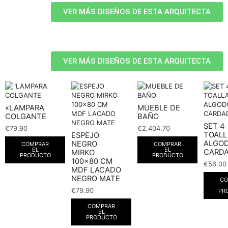
VER MÁS DISEÑOS DE ESTA ARQUITECTA
VER MÁS DISEÑOS DE ESTA ARQUITECTA
«LAMPARA
MUEBLE DE
COLGANTE
BAÑO
SET 4
€
79.90
€
2,404.70
TOALL
ESPEJO
ALGO
NEGRO
COMPRAR
COMPRAR
EL
EL
CARD
MIRKO
PRODUCTO
PRODUCTO
100×80 CM
€
56.00
MDF LACADO
NEGRO MATE
CO
€
79.90
PR
COMPRAR
EL
PRODUCTO