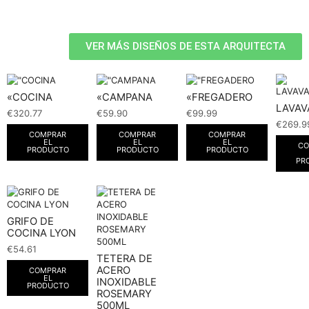
VER MÁS DISEÑOS DE ESTA ARQUITECTA
«COCINA
«CAMPANA
«FREGADERO
LAVAV
€
320.77
€
59.90
€
99.99
€
269.9
COMPRAR
COMPRAR
COMPRAR
EL
EL
EL
CO
PRODUCTO
PRODUCTO
PRODUCTO
PR
GRIFO DE
COCINA LYON
€
54.61
TETERA DE
ACERO
COMPRAR
EL
INOXIDABLE
PRODUCTO
ROSEMARY
500ML