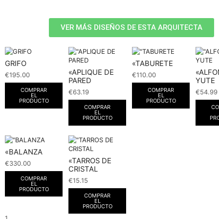
VER MÁS DISEÑOS DE ESTA ARQUITECTA
GRIFO
«TABURETE
«APLIQUE DE
«ALF
€
195.00
€
110.00
PARED
YUTE
COMPRAR
COMPRAR
€
63.19
€
54.99
EL
EL
PRODUCTO
PRODUCTO
COMPRAR
CO
EL
PRODUCTO
PR
«BALANZA
«TARROS DE
€
330.00
CRISTAL
COMPRAR
€
15.15
EL
PRODUCTO
COMPRAR
EL
PRODUCTO
1