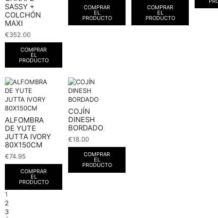
PR
SASSY +
COMPRAR
COMPRAR
EL
EL
COLCHÓN
PRODUCTO
PRODUCTO
MAXI
€
352.00
COMPRAR
EL
PRODUCTO
COJÍN
DINESH
ALFOMBRA
BORDADO
DE YUTE
JUTTA IVORY
€
18.00
80X150CM
COMPRAR
€
74.95
EL
PRODUCTO
COMPRAR
EL
PRODUCTO
1
2
3