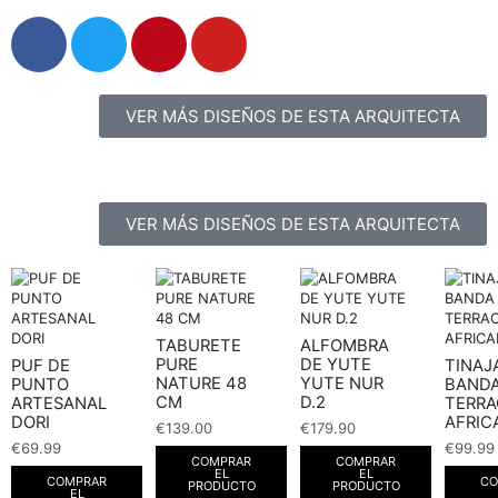
VER MÁS DISEÑOS DE ESTA ARQUITECTA
VER MÁS DISEÑOS DE ESTA ARQUITECTA
TABURETE
ALFOMBRA
PURE
DE YUTE
PUF DE
TINAJ
NATURE 48
YUTE NUR
PUNTO
BAND
CM
D.2
ARTESANAL
TERR
DORI
AFRIC
€
139.00
€
179.90
€
69.99
€
99.99
COMPRAR
COMPRAR
EL
EL
COMPRAR
CO
PRODUCTO
PRODUCTO
EL