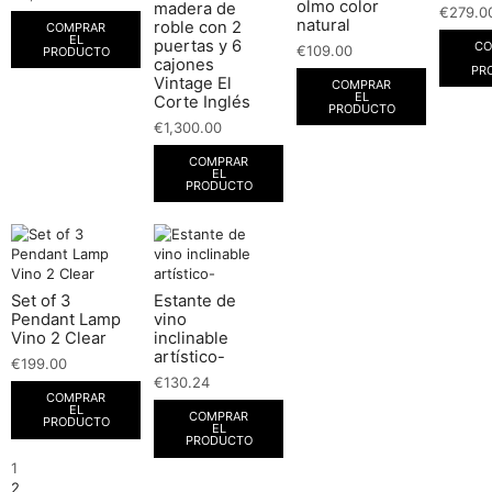
olmo color
madera de
€
279.0
natural
roble con 2
COMPRAR
EL
puertas y 6
CO
€
109.00
PRODUCTO
cajones
PR
Vintage El
COMPRAR
EL
Corte Inglés
PRODUCTO
€
1,300.00
COMPRAR
EL
PRODUCTO
Set of 3
Estante de
Pendant Lamp
vino
Vino 2 Clear
inclinable
artístico-
€
199.00
€
130.24
COMPRAR
EL
COMPRAR
PRODUCTO
EL
PRODUCTO
1
2