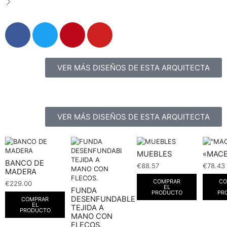
VER MÁS DISEÑOS DE ESTA ARQUITECTA
VER MÁS DISEÑOS DE ESTA ARQUITECTA
MUEBLES
«MAC
BANCO DE
€
88.57
€
78.43
MADERA
COMPRAR
CO
€
229.00
EL
FUNDA
PRODUCTO
PR
DESENFUNDABLE
COMPRAR
EL
TEJIDA A
PRODUCTO
MANO CON
FLECOS.