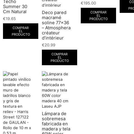
Techo
CO
€
195.00
Summer 30
PR
Cm Natural
Deco pared
COMPRAR
EL
macramé
€
19.65
PRODUCTO
soline 77×36
– Atmosphera
COMPRAR
EL
créateur
PRODUCTO
d’intérieur
€
20.99
COMPRAR
EL
PRODUCTO
Lámpara de
sobremesa
fabricada en
madera y tela