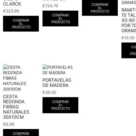
CLARCK
COMPRAR
€
724.79
EL
RAMIT
€
323.99
PRODUCTO
10 TA
COMPRAR
EL
40-60
COMPRAR
PRODUCTO
EL
POR 7
PRODUCTO
GRAMO
€
15.00
CO
PR
PORTAVELAS
DE MADERA
€
39.00
CESTA
REDONDA
COMPRAR
EL
FIBRAS
PRODUCTO
NATURALES
30X10CM
€
6.99
COMPRAR