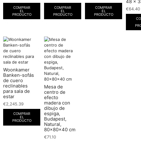
48 x 3
COMPRAR
COMPRAR
COMPRAR
€
64.40
EL
EL
EL
PRODUCTO
PRODUCTO
PRODUCTO
CO
PR
Woonkamer
Banken-sofás
de cuero
reclinables
Mesa de
para sala de
centro de
estar
efecto
madera con
€
2,245.39
dibujo de
espiga,
COMPRAR
EL
Budapest,
PRODUCTO
Natural,
80x80x40 cm
€
71.10