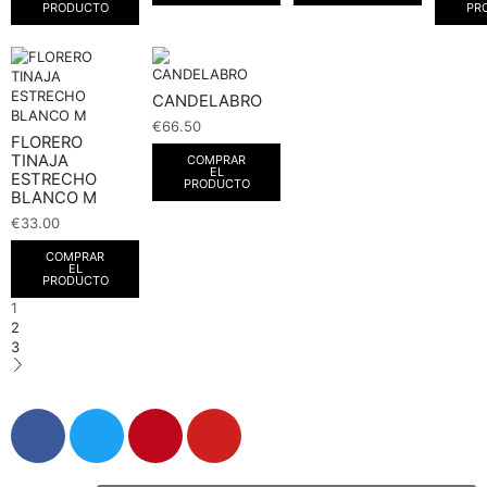
PRODUCTO
PR
CANDELABRO
€
66.50
FLORERO
TINAJA
COMPRAR
EL
ESTRECHO
PRODUCTO
BLANCO M
€
33.00
COMPRAR
EL
PRODUCTO
1
2
3