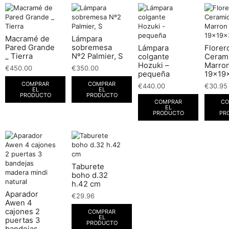
Macramé de
Lámpara
Pared Grande
sobremesa
Lámpara
Florer
_ Tierra
Nº2 Palmier, S
colgante
Ceram
Hozuki –
Marro
€
450.00
€
350.00
pequeña
19x19
COMPRAR
COMPRAR
€
440.00
€
30.95
EL
EL
PRODUCTO
PRODUCTO
COMPRAR
CO
EL
PRODUCTO
PR
Taburete
boho d.32
h.42 cm
Aparador
€
29.96
Awen 4
cajones 2
COMPRAR
EL
puertas 3
PRODUCTO