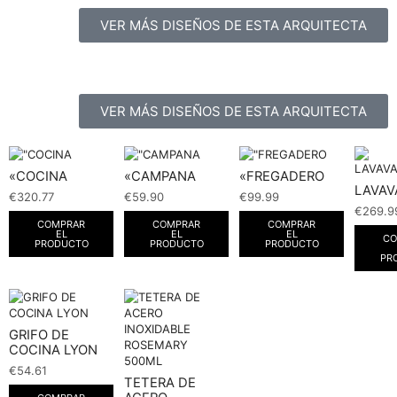
VER MÁS DISEÑOS DE ESTA ARQUITECTA
VER MÁS DISEÑOS DE ESTA ARQUITECTA
«COCINA
«CAMPANA
«FREGADERO
LAVAV
€
320.77
€
59.90
€
99.99
€
269.9
COMPRAR
COMPRAR
COMPRAR
EL
EL
EL
CO
PRODUCTO
PRODUCTO
PRODUCTO
PR
GRIFO DE
COCINA LYON
€
54.61
TETERA DE