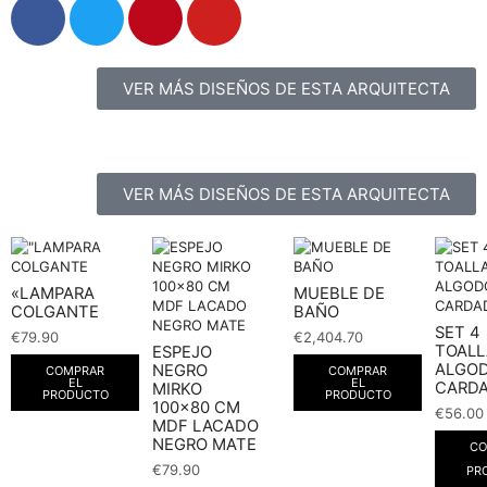
VER MÁS DISEÑOS DE ESTA ARQUITECTA
VER MÁS DISEÑOS DE ESTA ARQUITECTA
«LAMPARA
MUEBLE DE
COLGANTE
BAÑO
SET 4
€
79.90
€
2,404.70
TOALL
ESPEJO
ALGO
NEGRO
COMPRAR
COMPRAR
EL
EL
CARD
MIRKO
PRODUCTO
PRODUCTO
100×80 CM
€
56.00
MDF LACADO
NEGRO MATE
CO
€
79.90
PR