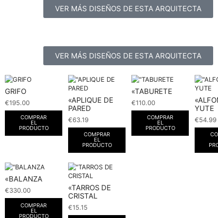
VER MÁS DISEÑOS DE ESTA ARQUITECTA
VER MÁS DISEÑOS DE ESTA ARQUITECTA
GRIFO
«TABURETE
«APLIQUE DE
«ALF
€
195.00
€
110.00
PARED
YUTE
COMPRAR
COMPRAR
€
63.19
€
54.99
EL
EL
PRODUCTO
PRODUCTO
COMPRAR
CO
EL
PRODUCTO
PR
«BALANZA
«TARROS DE
€
330.00
CRISTAL
COMPRAR
€
15.15
EL
PRODUCTO