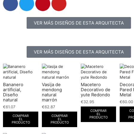
VER MÁS DISEÑOS DE ESTA ARQUITECTA
VER MÁS DISEÑOS DE ESTA ARQUITECTA
Bananero
Vasija de
Macetero
Decor
artificial,
mendong
Decorativo de
Pared 
Diseño
natural
yute Redondo
Metal
natural
marrón
€
32.95
€
60.00
€
61.07
€
62.87
COMPRAR
CO
EL
COMPRAR
COMPRAR
PRODUCTO
PR
EL
EL
PRODUCTO
PRODUCTO