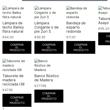
Tabure
Asayo
Lámpara de
Lámpara
Bandeja de
techo Bailey
Colgante o de
esparto
€
95.20
fibra natural
pie Zuri S
redonda
CO
€
64.00
€
99.95
€
11.81
PR
COMPRAR
COMPRAR
COMPRAR
EL
EL
EL
PRODUCTO
PRODUCTO
PRODUCTO
Taburete de
Banco Rústico
madera
de Madera
reciclada l38
€
217.88
€
47.95
COMPRAR
EL
COMPRAR
PRODUCTO
EL
PRODUCTO
1