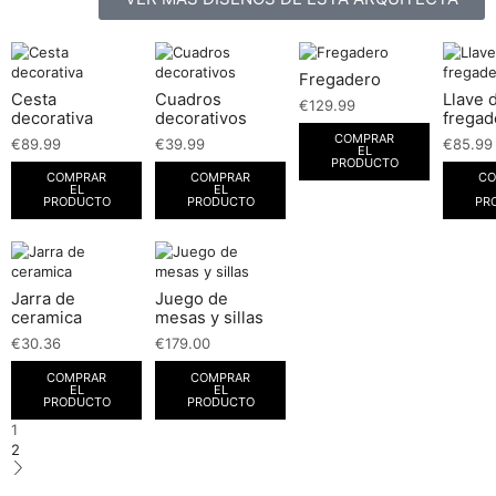
Fregadero
Cesta
Cuadros
Llave 
€
129.99
decorativa
decorativos
fregad
COMPRAR
€
89.99
€
39.99
€
85.99
EL
PRODUCTO
COMPRAR
COMPRAR
CO
EL
EL
PRODUCTO
PRODUCTO
PR
Jarra de
Juego de
ceramica
mesas y sillas
€
30.36
€
179.00
COMPRAR
COMPRAR
EL
EL
PRODUCTO
PRODUCTO
1
2