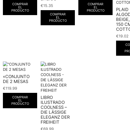
COMPRAR
COMPRAR
€
15.35
EL
EL
PLAID
PRODUCTO
PRODUCTO
ALGO
COMPRAR
EL
BEIGE,
PRODUCTO
150 CM
COTT
€
19.02
CO
PR
«CONJUNTO
DE 2 MESAS
€
119.99
LIBRO
COMPRAR
EL
ILUSTRADO
PRODUCTO
COOLNESS –
DIE LÄSSIGE
ELEGANZ DER
FREIHEIT
€
69.99