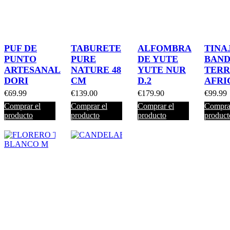
PUF DE
TABURETE
ALFOMBRA
TINA
PUNTO
PURE
DE YUTE
BAN
ARTESANAL
NATURE 48
YUTE NUR
TER
DORI
CM
D.2
AFRI
€
69.99
€
139.00
€
179.90
€
99.99
Comprar el
Comprar el
Comprar el
Comprar
producto
producto
producto
product