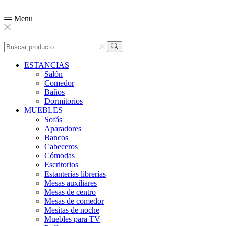
Menu
Search
input
Search
ESTANCIAS
Salón
Comedor
Baños
Dormitorios
MUEBLES
Sofás
Aparadores
Bancos
Cabeceros
Cómodas
Escritorios
Estanterías librerías
Mesas auxiliares
Mesas de centro
Mesas de comedor
Mesitas de noche
Muebles para TV