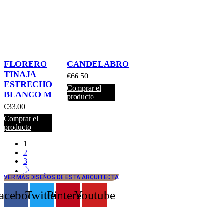
FLORERO
CANDELABRO
TINAJA
€
66.50
ESTRECHO
Comprar el
BLANCO M
producto
€
33.00
Comprar el
producto
1
2
3
VER MÁS DISEÑOS DE ESTA ARQUITECTA
acebook
Twitter
Pinterest
Youtube