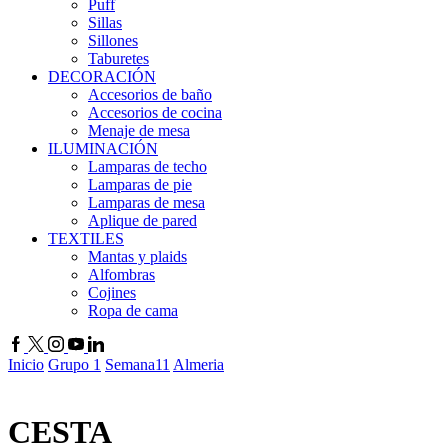
Puff
Sillas
Sillones
Taburetes
DECORACIÓN
Accesorios de baño
Accesorios de cocina
Menaje de mesa
ILUMINACIÓN
Lamparas de techo
Lamparas de pie
Lamparas de mesa
Aplique de pared
TEXTILES
Mantas y plaids
Alfombras
Cojines
Ropa de cama
Facebook
Twitter
Instagram
Youtube
Linkedin
Inicio
Grupo 1
Semana11
Almeria
CESTA