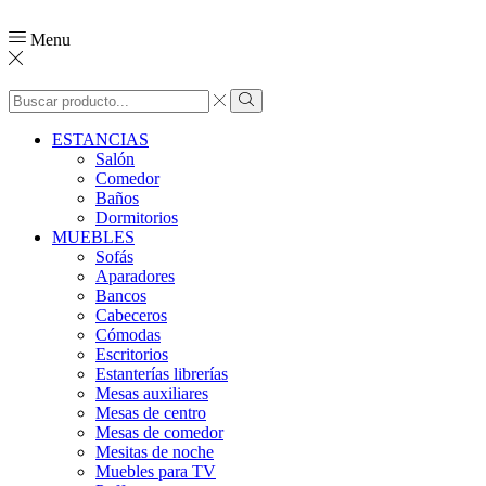
Menu
Search
input
Search
ESTANCIAS
Salón
Comedor
Baños
Dormitorios
MUEBLES
Sofás
Aparadores
Bancos
Cabeceros
Cómodas
Escritorios
Estanterías librerías
Mesas auxiliares
Mesas de centro
Mesas de comedor
Mesitas de noche
Muebles para TV