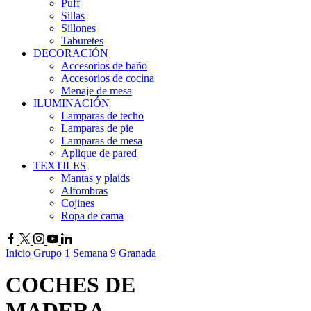
Puff
Sillas
Sillones
Taburetes
DECORACIÓN
Accesorios de baño
Accesorios de cocina
Menaje de mesa
ILUMINACIÓN
Lamparas de techo
Lamparas de pie
Lamparas de mesa
Aplique de pared
TEXTILES
Mantas y plaids
Alfombras
Cojines
Ropa de cama
Facebook
Twitter
Instagram
Youtube
Linkedin
Inicio
Grupo 1
Semana 9
Granada
COCHES DE
MADERA