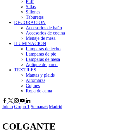
Puff
Sillas
Sillones
Taburetes
DECORACIÓN
Accesorios de baño
Accesorios de cocina
Menaje de mesa
ILUMINACIÓN
Lamparas de techo
Lamparas de pie
Lamparas de mesa
Aplique de pared
TEXTILES
Mantas y plaids
Alfombras
Cojines
Ropa de cama
Inicio
Grupo 1
Semana6
Madrid
COLGANTE