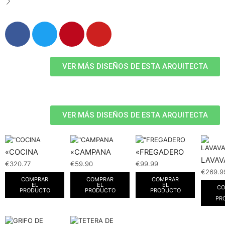
VER MÁS DISEÑOS DE ESTA ARQUITECTA
VER MÁS DISEÑOS DE ESTA ARQUITECTA
«COCINA
«CAMPANA
«FREGADERO
LAVAV
€
320.77
€
59.90
€
99.99
€
269.9
COMPRAR
COMPRAR
COMPRAR
EL
EL
EL
CO
PRODUCTO
PRODUCTO
PRODUCTO
PR