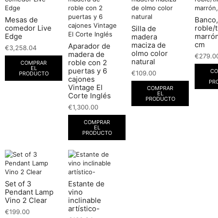
Mesas de
Banco,
comedor Live
roble/t
Silla de
Edge
marrón
madera
cm
maciza de
Aparador de
€
3,258.04
olmo color
madera de
€
279.0
natural
roble con 2
COMPRAR
EL
puertas y 6
CO
€
109.00
PRODUCTO
cajones
PR
Vintage El
COMPRAR
EL
Corte Inglés
PRODUCTO
€
1,300.00
COMPRAR
EL
PRODUCTO
Set of 3
Estante de
Pendant Lamp
vino
Vino 2 Clear
inclinable
artístico-
€
199.00