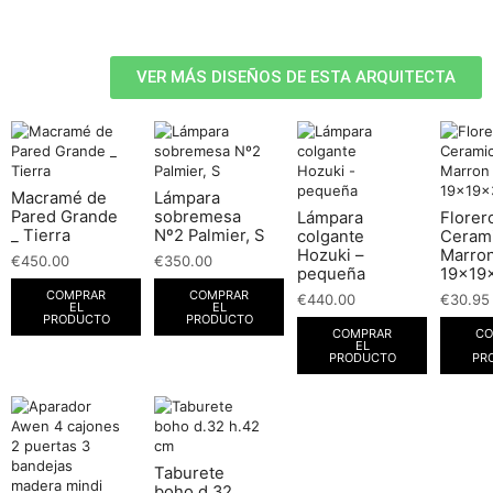
VER MÁS DISEÑOS DE ESTA ARQUITECTA
Macramé de
Lámpara
Pared Grande
sobremesa
Lámpara
Florer
_ Tierra
Nº2 Palmier, S
colgante
Ceram
Hozuki –
Marro
€
450.00
€
350.00
pequeña
19x19
COMPRAR
COMPRAR
€
440.00
€
30.95
EL
EL
PRODUCTO
PRODUCTO
COMPRAR
CO
EL
PRODUCTO
PR
Taburete
boho d.32