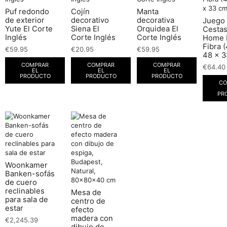
Puf redondo
Cojín
Manta
de exterior
decorativo
decorativa
Juego
Yute El Corte
Siena El
Orquidea El
Cesta
Inglés
Corte Inglés
Corte Inglés
Home 
Fibra 
€
59.95
€
20.95
€
59.95
48 x 3
COMPRAR
COMPRAR
COMPRAR
€
64.40
EL
EL
EL
PRODUCTO
PRODUCTO
PRODUCTO
CO
PR
Woonkamer
Banken-sofás
de cuero
reclinables
Mesa de
para sala de
centro de
estar
efecto
madera con
€
2,245.39