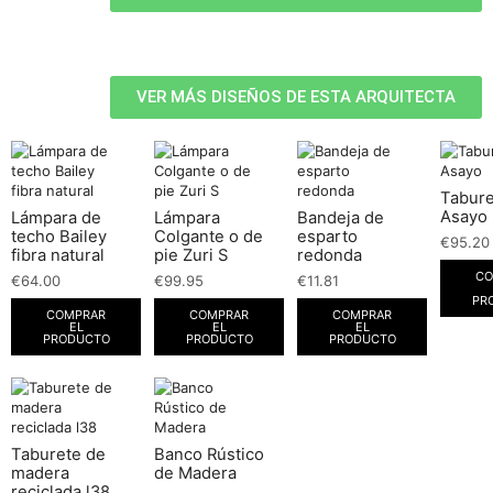
VER MÁS DISEÑOS DE ESTA ARQUITECTA
Tabure
Asayo
Lámpara de
Lámpara
Bandeja de
techo Bailey
Colgante o de
esparto
€
95.20
fibra natural
pie Zuri S
redonda
CO
€
64.00
€
99.95
€
11.81
PR
COMPRAR
COMPRAR
COMPRAR
EL
EL
EL
PRODUCTO
PRODUCTO
PRODUCTO
Taburete de
Banco Rústico
madera
de Madera
reciclada l38