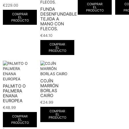
COMPRAR
CO
€
229.00
EL
FUNDA
PRODUCTO
PR
DESENFUNDABLE
COMPRAR
EL
TEJIDA A
PRODUCTO
MANO CON
FLECOS.
€
44.10
COMPRAR
EL
PRODUCTO
COJÍN
MARRÓN
PALMITO O
BORLAS
PALMERA
CAIRO
ENANA
EUROPEA
€
24.99
€
48.99
COMPRAR
EL
COMPRAR
PRODUCTO
EL
PRODUCTO