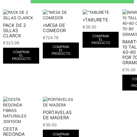
«TABURETE
PACK DE 2
«MESA DE
€
39.00
SILLAS
COMEDOR
CLARCK
COMPRAR
€
724.79
EL
RAMIT
€
323.99
PRODUCTO
10 TA
COMPRAR
EL
40-60
COMPRAR
PRODUCTO
EL
POR 7
PRODUCTO
GRAMO
€
15.00
CO
PR
PORTAVELAS
DE MADERA
€
39.00
CESTA
REDONDA
COMPRAR