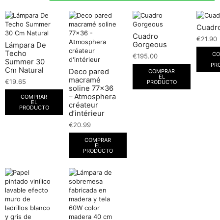
Cuadro
Cuadro
€
21.90
Gorgeous
Lámpara De
Techo
CO
€
195.00
Summer 30
PR
Cm Natural
Deco pared
COMPRAR
EL
macramé
€
19.65
PRODUCTO
soline 77×36
– Atmosphera
COMPRAR
EL
créateur
PRODUCTO
d’intérieur
€
20.99
COMPRAR
EL
PRODUCTO