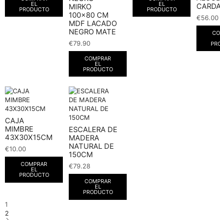
EL
EL
CARD
MIRKO
PRODUCTO
PRODUCTO
100×80 CM
€
56.00
MDF LACADO
NEGRO MATE
CO
€
79.90
PR
COMPRAR
EL
PRODUCTO
CAJA
MIMBRE
ESCALERA DE
43X30X15CM
MADERA
NATURAL DE
€
10.00
150CM
COMPRAR
€
79.28
EL
PRODUCTO
COMPRAR
EL
PRODUCTO
1
2