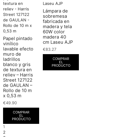
Lámpara de
sobremesa
fabricada en
madera y tela
60W color
madera 40
Papel pintado
cm Laseu AJP
vinílico
lavable efecto
€
83.27
muro de
COMPRAR
ladrillos
EL
blanco y gris
PRODUCTO
de textura en
reliev – Harris
Street 127122
de GAULAN –
Rollo de 10 m
x 0,53 m
€
49.90
COMPRAR
EL
PRODUCTO
1
2