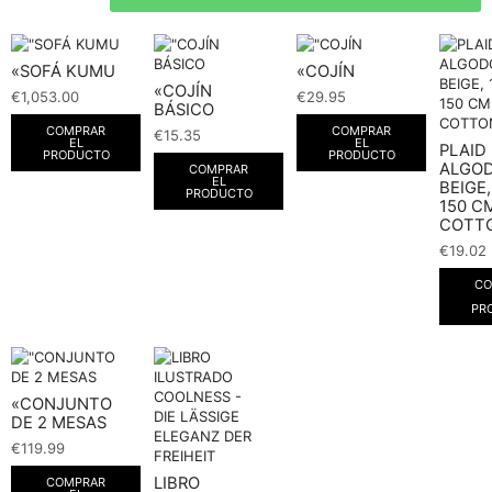
«SOFÁ KUMU
«COJÍN
«COJÍN
€
1,053.00
€
29.95
BÁSICO
COMPRAR
COMPRAR
€
15.35
EL
EL
PLAID
PRODUCTO
PRODUCTO
ALGO
COMPRAR
EL
BEIGE,
PRODUCTO
150 CM
COTT
€
19.02
CO
PR
«CONJUNTO
DE 2 MESAS
€
119.99
LIBRO
COMPRAR