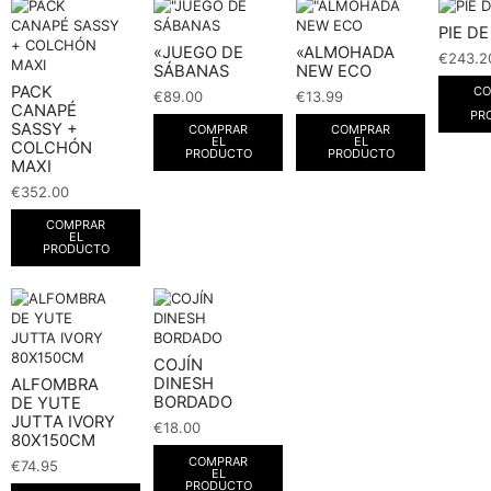
PIE D
«JUEGO DE
«ALMOHADA
€
243.2
SÁBANAS
NEW ECO
PACK
CO
€
89.00
€
13.99
CANAPÉ
PR
SASSY +
COMPRAR
COMPRAR
EL
EL
COLCHÓN
PRODUCTO
PRODUCTO
MAXI
€
352.00
COMPRAR
EL
PRODUCTO
COJÍN
DINESH
ALFOMBRA
BORDADO
DE YUTE
JUTTA IVORY
€
18.00
80X150CM
COMPRAR
€
74.95
EL
PRODUCTO