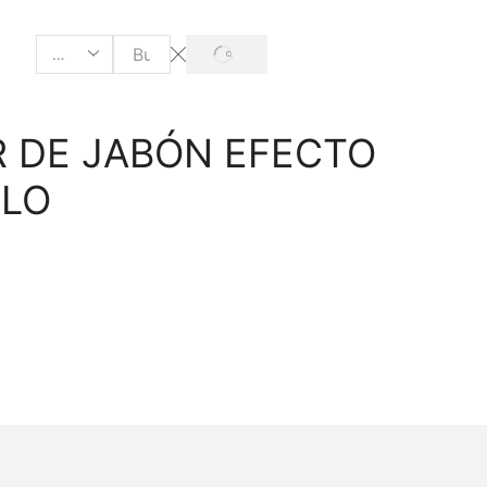
SEARCH
Search
input
R DE JABÓN EFECTO
LO