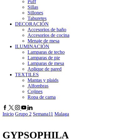
Puff
Sillas
Sillones
Taburetes
DECORACIÓN
Accesorios de baño
Accesorios de cocina
Menaje de mesa
ILUMINACIÓN
Lamparas de techo
Lamparas de pie
Lamparas de mesa
Aplique de pared
TEXTILES
Mantas y plaids
Alfombras
Cojines
Ropa de cama
Inicio
Grupo 2
Semana11
Malaga
GYPSOPHILA