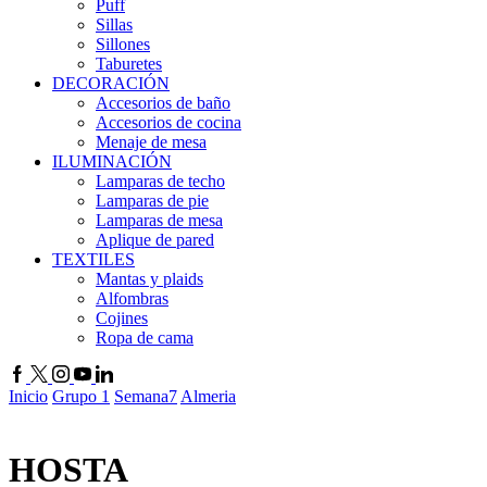
Puff
Sillas
Sillones
Taburetes
DECORACIÓN
Accesorios de baño
Accesorios de cocina
Menaje de mesa
ILUMINACIÓN
Lamparas de techo
Lamparas de pie
Lamparas de mesa
Aplique de pared
TEXTILES
Mantas y plaids
Alfombras
Cojines
Ropa de cama
Inicio
Grupo 1
Semana7
Almeria
HOSTA