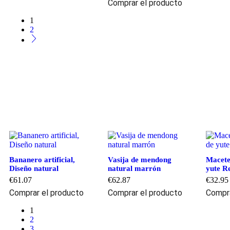
Comprar el producto
1
2
Bananero artificial,
Vasija de mendong
Macete
Diseño natural
natural marrón
yute R
€
61.07
€
62.87
€
32.95
Comprar el producto
Comprar el producto
Compra
1
2
3