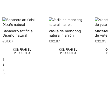
Bananero artificial,
Vasija de mendong
Maceter
Diseño natural
natural marrón
de yut
€
61.07
€
62.87
€
32.95
COMPRAR EL
COMPRAR EL
C
PRODUCTO
PRODUCTO
1
2
3