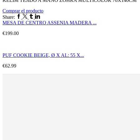
KELIM TEJIDO A MANO ZOHRA MULTICOLOR 70X140CM
Comprar el producto
Facebook
Twitter
Tumblr
Linkedin
Share:
MESA DE CENTRO ASSENIA MADERA ...
€
199.00
PUF COOKIE BEIGE, Ø X AL: 55 X...
€
62.99