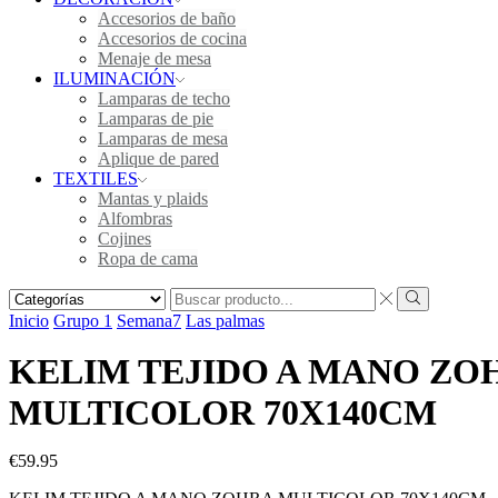
Accesorios de baño
Accesorios de cocina
Menaje de mesa
ILUMINACIÓN
Lamparas de techo
Lamparas de pie
Lamparas de mesa
Aplique de pared
TEXTILES
Mantas y plaids
Alfombras
Cojines
Ropa de cama
Search
input
Search
Inicio
Grupo 1
Semana7
Las palmas
KELIM TEJIDO A MANO ZO
MULTICOLOR 70X140CM
€
59.95